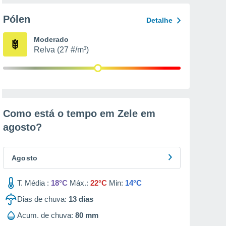
Pólen
Detalhe
Moderado
Relva (27 #/m³)
Como está o tempo em Zele em
agosto
?
Agosto
T. Média :
18°C
Máx.:
22°C
Min:
14°C
Dias de chuva:
13
dias
Acum. de chuva:
80 mm