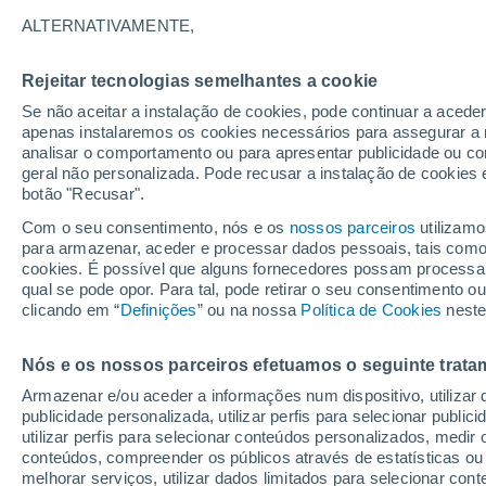
22°
ALTERNATIVAMENTE,
Rejeitar tecnologias semelhantes a cookie
UV
3 Mod
Se não aceitar a instalação de cookies, pode continuar a acede
Sensação de 25°
FPS
6-10
apenas instalaremos os cookies necessários para assegurar a 
analisar o comportamento ou para apresentar publicidade ou co
geral não personalizada. Pode recusar a instalação de cookies 
botão "Recusar".
Última hora
Hoje e amanhã poeiras do Saara “invadem”
Com o seu consentimento, nós e os
nossos parceiros
utilizamo
Portugal: risco de trovoadas no Norte e Centr
para armazenar, aceder e processar dados pessoais, tais como a
aumenta
cookies. É possível que alguns fornecedores possam processa
O Tempo 1 - 7 Dias
Atualidade
Mapas de nuvens
qual se pode opor. Para tal, pode retirar o seu consentimento 
clicando em “
Definições
” ou na nossa
Política de Cookies
neste
Nós e os nossos parceiros efetuamos o seguinte trata
Amanhã
Domingo
S
Hoje
Armazenar e/ou aceder a informações num dispositivo, utilizar da
8 Ago.
9 Ago.
7 Ago.
publicidade personalizada, utilizar perfis para selecionar public
utilizar perfis para selecionar conteúdos personalizados, med
conteúdos, compreender os públicos através de estatísticas ou
melhorar serviços, utilizar dados limitados para selecionar cont