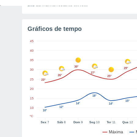
Luz da manhã restante
5h49m
Gráficos de tempo
45
40
35
30°
29°
30
27°
26°
25°
25
23°
20
18°
15
15°
14°
14°
12°
10
10°
°C
Sex
7
Sáb
8
Dom
9
Seg
10
Ter
11
Qua
12
Máxima