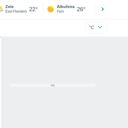
Zele
Albufeira
Lisboa
22°
26°
East Flanders
Faro
Lisboa
°C