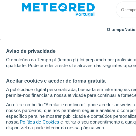
O tempo
Notíc
Aviso de privacidade
O conteúdo da Tempo.pt (tempo.pt) foi preparado por profissiona
qualidade. Pode aceder a este site através das seguintes opçõe
Aceitar cookies e aceder de forma gratuita
Início
Bélgica
Flandres
Flandres Oriental
Ze
A publicidade digital personalizada, baseada em informações r
permite-nos financiar a nossa atividade para continuar a fornec
Tempo em Zele
Ao clicar no botão "Aceitar e continuar", pode aceder ao websit
nossos parceiros, que nos permitem seguir e analisar o compo
16:09
Sexta
específico para lhe mostrar publicidade e conteúdos persona
nossa
Política de Cookies
e retirar o seu consentimento a qua
disponível na parte inferior da nossa página web.
Parcialmente nublado