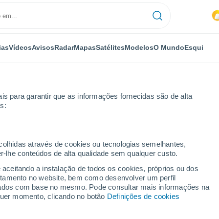
ias
Vídeos
Avisos
Radar
Mapas
Satélites
Modelos
O Mundo
Esqui
is para garantir que as informações fornecidas são de alta
s:
le
ecolhidas através de cookies ou tecnologias semelhantes,
er-lhe conteúdos de alta qualidade sem qualquer custo.
e aceitando a instalação de todos os cookies, próprios ou dos
rtamento no website, bem como desenvolver um perfil
...
lizados com base no mesmo. Pode consultar mais informações na
lquer momento, clicando no botão
Definições de cookies
Por horas
Intervalos nublados nas
próximas horas