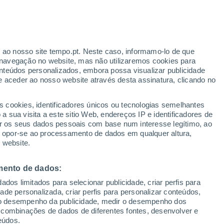
erado
r ao nosso site tempo.pt. Neste caso, informamo-lo de que
navegação no website, mas não utilizaremos cookies para
nteúdos personalizados, embora possa visualizar publicidade
e aceder ao nosso website através desta assinatura, clicando no
s cookies, identificadores únicos ou tecnologias semelhantes
o
 sua visita a este sitio Web, endereços IP e identificadores de
r os seus dados pessoais com base num interesse legítimo, ao
Radar de Chuva
Satélites
Modelos
ou opor-se ao processamento de dados em qualquer altura,
 website.
mento de dados:
egunda
Terça
Quarta
Quinta
dos limitados para selecionar publicidade, criar perfis para
10 Ago.
11 Ago.
12 Ago.
13 Ago.
idade personalizada, criar perfis para personalizar conteúdos,
ir o desempenho da publicidade, medir o desempenho dos
 combinações de dados de diferentes fontes, desenvolver e
eúdos.