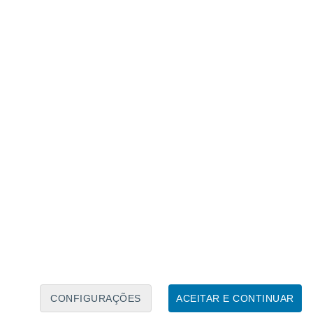
Calendário Lunar
Seg
Ter
Qua
Qui
Sex
Sáb
Domo
7
8
9
10
11
12
13
14
15
16
17
18
19
20
CONFIGURAÇÕES
ACEITAR E CONTINUAR