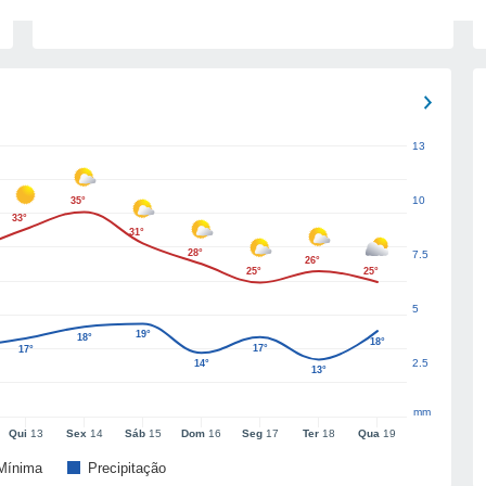
13
10
35°
33°
31°
28°
7.5
26°
25°
25°
5
19°
18°
18°
17°
17°
2.5
14°
13°
mm
Qui
13
Sex
14
Sáb
15
Dom
16
Seg
17
Ter
18
Qua
19
Mínima
Precipitação