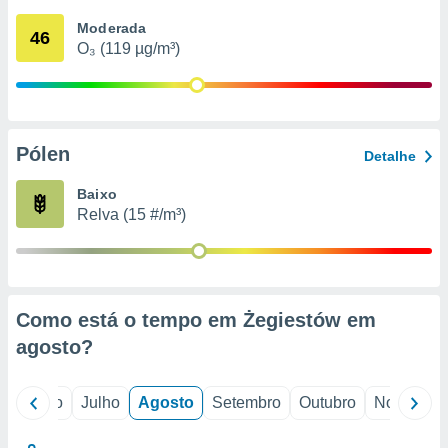
conteúdos.
Moderada
46
O₃ (119 µg/m³)
ção
ão através
de
,
 e
Pólen
Detalhe
dos,
Baixo
publicidade
Relva (15 #/m³)
s, estudos
a e
mento de
ossos 1199
Como está o tempo em Żegiestów em
eiros
agosto
?
o
Junho
Julho
Agosto
Setembro
Outubro
Novembro