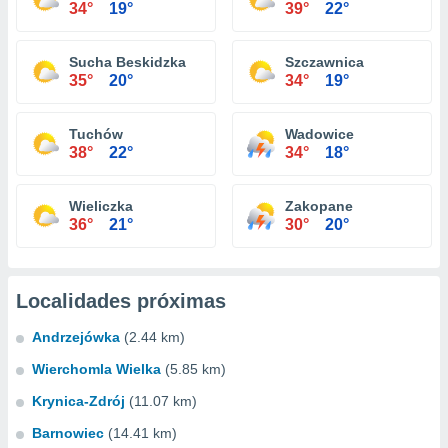
34°
19°
39°
22°
Sucha Beskidzka
Szczawnica
35°
20°
34°
19°
Tuchów
Wadowice
38°
22°
34°
18°
Wieliczka
Zakopane
36°
21°
30°
20°
Localidades próximas
Andrzejówka
(2.44 km)
Wierchomla Wielka
(5.85 km)
Krynica-Zdrój
(11.07 km)
Barnowiec
(14.41 km)