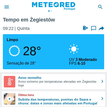
Tempo em Żegiestów
de
09:22
Quinta
...
 da
empo.pt) foi
Limpo
or
28°
is para
e as
 fornecidas
UV
3 Moderado
 qualidade.
Sensação de 28°
FPS
6-10
r a este
s das
opções:
Aviso vermelho
Aviso extremo por temperaturas elevadas em Żegiestów
ookies e
hoje
 forma
Última hora
e digital
Subida das temperaturas, poeiras do Saara e
chuva: datas e zonas mais afetadas em Portugal
da,