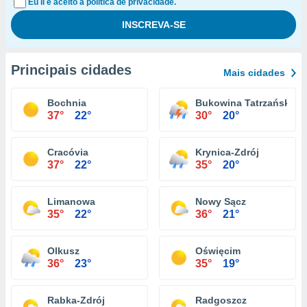
Eu li e aceito a política de privacidade.
Principais cidades
Mais cidades
Bochnia
Bukowina Tatrzańska
37°
22°
30°
20°
Cracóvia
Krynica-Zdrój
37°
22°
35°
20°
Limanowa
Nowy Sącz
35°
22°
36°
21°
Olkusz
Oświęcim
36°
23°
35°
19°
Rabka-Zdrój
Radgoszcz