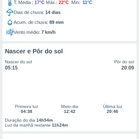
T. Média :
17°C
Máx.:
22°C
Min:
11°C
Dias de chuva:
14
dias
Acum. de chuva:
89 mm
Vento médio:
7 km/h
Nascer e Pôr do sol
Nascer do sol
Pôr do sol
05:15
20:09
Primeira luz
Meio-dia
Última luz
04:38
12:42
20:46
Duração do dia
14h54m
Luz da manhã restante
11h24m