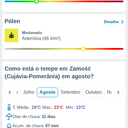
conteúdos.
ção
Pólen
Detalhe
ão através
de
Moderado
,
Artemísia (46 #/m³)
 e
dos,
publicidade
s, estudos
Como está o tempo em Zamość
a e
mento de
(Cujávia-Pomerânia) em
agosto
?
ossos 1199
o
Junho
Julho
Agosto
Setembro
Outubro
Novembro
eiros
T. Média :
19°C
Máx.:
23°C
Min:
13°C
Dias de chuva:
11
dias
Acum. de chuva:
67 mm