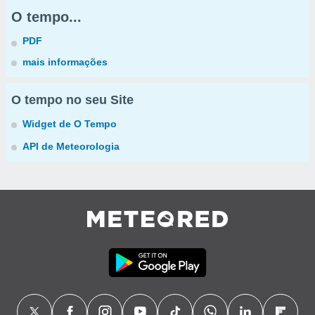
O tempo...
PDF
mais informações
O tempo no seu Site
Widget de O Tempo
API de Meteorologia