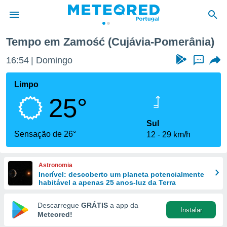
Tempo em Zamość (Cujávia-Pomerânia)
de
16:54
Domingo
...
 da
empo.pt) foi
Limpo
or
25°
is para
e as
 fornecidas
Sul
 qualidade.
Sensação de 26°
12
29 km/h
r a este
s das
opções:
Astronomia
Incrível: descoberto um planeta potencialmente
ookies e
habitável a apenas 25 anos-luz da Terra
 forma
Descarregue
GRÁTIS
a app da
Instalar
e digital
Meteored!
da,