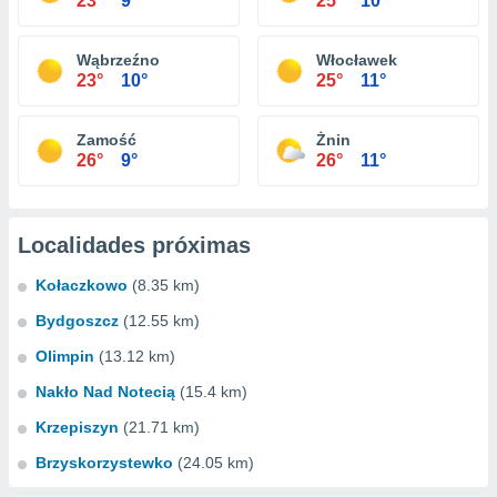
23°
9°
25°
10°
Wąbrzeźno
Włocławek
23°
10°
25°
11°
Zamość
Żnin
26°
9°
26°
11°
Localidades próximas
Kołaczkowo
(8.35 km)
Bydgoszcz
(12.55 km)
Olimpin
(13.12 km)
Nakło Nad Notecią
(15.4 km)
Krzepiszyn
(21.71 km)
Brzyskorzystewko
(24.05 km)