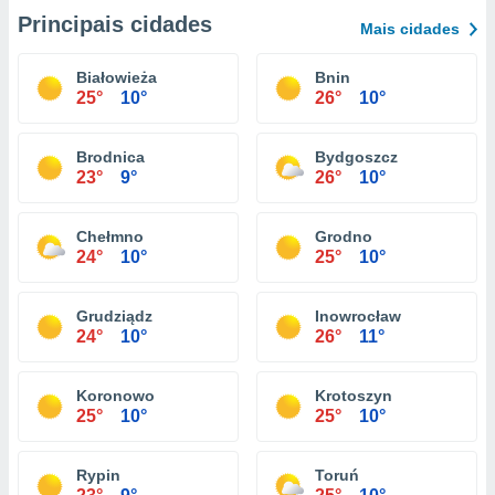
Principais cidades
Mais cidades
Białowieża
Bnin
25°
10°
26°
10°
Brodnica
Bydgoszcz
23°
9°
26°
10°
Chełmno
Grodno
24°
10°
25°
10°
Grudziądz
Inowrocław
24°
10°
26°
11°
Koronowo
Krotoszyn
25°
10°
25°
10°
Rypin
Toruń