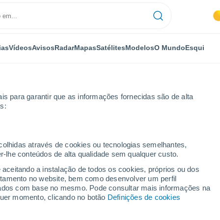
ias
Vídeos
Avisos
Radar
Mapas
Satélites
Modelos
O Mundo
Esqui
is para garantir que as informações fornecidas são de alta
s:
mite Forks
ecolhidas através de cookies ou tecnologias semelhantes,
er-lhe conteúdos de alta qualidade sem qualquer custo.
rks - CA
e aceitando a instalação de todos os cookies, próprios ou dos
rtamento no website, bem como desenvolver um perfil
...
lizados com base no mesmo. Pode consultar mais informações na
lquer momento, clicando no botão
Definições de cookies
Por horas
Intervalos nublados nas
próximas horas