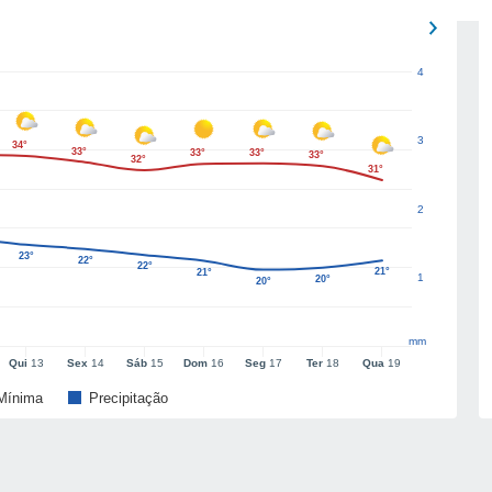
4
3
34°
33°
33°
33°
33°
32°
31°
2
23°
22°
22°
21°
21°
1
20°
20°
mm
Qui
13
Sex
14
Sáb
15
Dom
16
Seg
17
Ter
18
Qua
19
Mínima
Precipitação