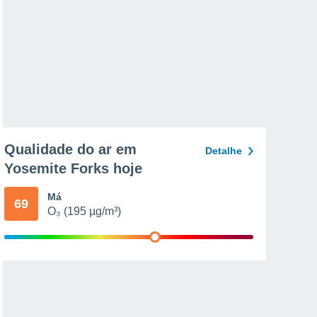
Qualidade do ar em
Detalhe
Yosemite Forks hoje
Má
69
O₃ (195 µg/m³)