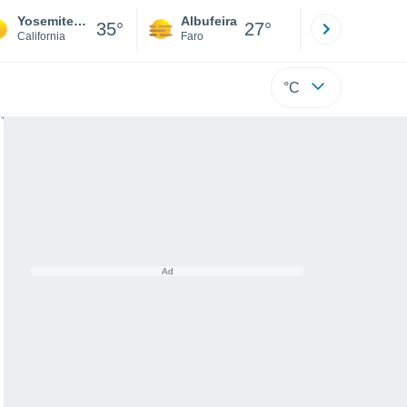
Yosemite Forks
Albufeira
Lisboa
35°
27°
California
Faro
Lisboa
°C