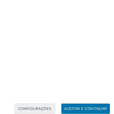
Calendário Lunar
Seg
Ter
Qua
Qui
Sex
Sáb
Domo
7
8
9
10
11
12
13
14
15
16
17
18
19
20
CONFIGURAÇÕES
ACEITAR E CONTINUAR