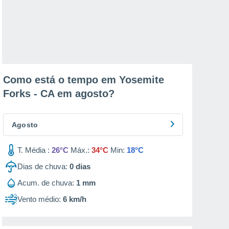
Como está o tempo em Yosemite
Forks - CA em
agosto
?
Agosto
T. Média :
26°C
Máx.:
34°C
Min:
18°C
Dias de chuva:
0
dias
Acum. de chuva:
1 mm
Vento médio:
6 km/h