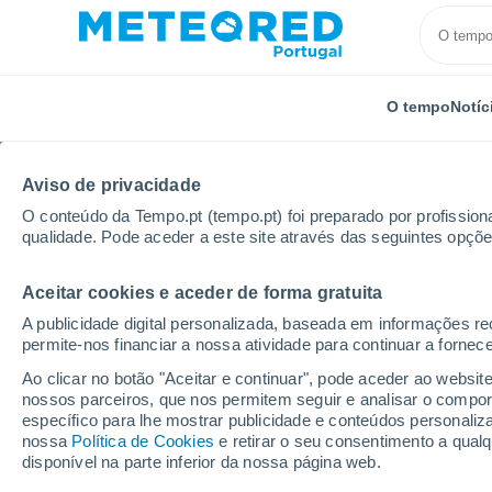
O tempo
Notíc
Aviso de privacidade
O conteúdo da Tempo.pt (tempo.pt) foi preparado por profissiona
qualidade. Pode aceder a este site através das seguintes opçõe
Aceitar cookies e aceder de forma gratuita
Início
Estados Unidos
Estado da Califórnia
Yose
A publicidade digital personalizada, baseada em informações r
permite-nos financiar a nossa atividade para continuar a fornec
Tempo em Yosemite Fo
Ao clicar no botão "Aceitar e continuar", pode aceder ao websit
nossos parceiros, que nos permitem seguir e analisar o compo
12:40
Sexta
específico para lhe mostrar publicidade e conteúdos persona
nossa
Política de Cookies
e retirar o seu consentimento a qua
disponível na parte inferior da nossa página web.
Limpo