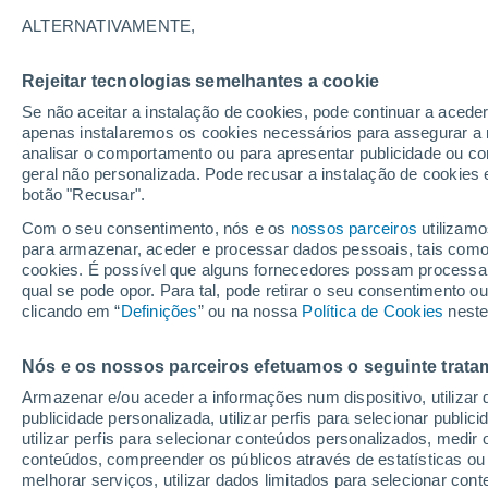
35°
ALTERNATIVAMENTE,
Rejeitar tecnologias semelhantes a cookie
UV
10 Mui
elevado!
Se não aceitar a instalação de cookies, pode continuar a acede
Sensação de 33°
FPS
25-50
apenas instalaremos os cookies necessários para assegurar a 
analisar o comportamento ou para apresentar publicidade ou co
geral não personalizada. Pode recusar a instalação de cookies 
botão "Recusar".
Última hora
Hoje e amanhã poeiras do Saara “invadem”
Com o seu consentimento, nós e os
nossos parceiros
utilizamo
Portugal: risco de trovoadas no Norte e Centr
para armazenar, aceder e processar dados pessoais, tais como a
aumenta
cookies. É possível que alguns fornecedores possam processa
O Tempo 1 - 7 Dias
Atualidade
Mapas de nuvens
qual se pode opor. Para tal, pode retirar o seu consentimento 
clicando em “
Definições
” ou na nossa
Política de Cookies
neste
Nós e os nossos parceiros efetuamos o seguinte trata
Amanhã
Domingo
S
Hoje
Armazenar e/ou aceder a informações num dispositivo, utilizar da
8 Ago.
9 Ago.
7 Ago.
publicidade personalizada, utilizar perfis para selecionar public
utilizar perfis para selecionar conteúdos personalizados, med
conteúdos, compreender os públicos através de estatísticas ou
melhorar serviços, utilizar dados limitados para selecionar cont