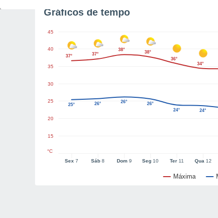
Gráficos de tempo
45
40
38°
38°
37°
37°
36°
34°
35
30
25
26°
26°
26°
25°
24°
24°
20
15
°C
Sex
7
Sáb
8
Dom
9
Seg
10
Ter
11
Qua
12
Máxima