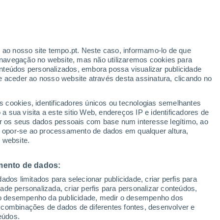
to
r ao nosso site tempo.pt. Neste caso, informamo-lo de que
navegação no website, mas não utilizaremos cookies para
nteúdos personalizados, embora possa visualizar publicidade
e aceder ao nosso website através desta assinatura, clicando no
s cookies, identificadores únicos ou tecnologias semelhantes
o
 sua visita a este sitio Web, endereços IP e identificadores de
r os seus dados pessoais com base num interesse legítimo, ao
Radar de Chuva
Satélites
Modelos
ou opor-se ao processamento de dados em qualquer altura,
 website.
mento de dados:
egunda
Terça
Quarta
Quinta
dos limitados para selecionar publicidade, criar perfis para
10 Ago.
11 Ago.
12 Ago.
13 Ago.
idade personalizada, criar perfis para personalizar conteúdos,
ir o desempenho da publicidade, medir o desempenho dos
 combinações de dados de diferentes fontes, desenvolver e
eúdos.