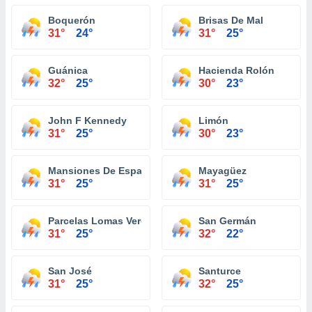
Boquerón
Brisas De Mal
31°
24°
31°
25°
Guánica
Hacienda Rolón
32°
25°
30°
23°
John F Kennedy
Limón
31°
25°
30°
23°
Mansiones De Espana
Mayagüez
31°
25°
31°
25°
Parcelas Lomas Verdes
San Germán
31°
25°
32°
22°
San José
Santurce
31°
25°
32°
25°