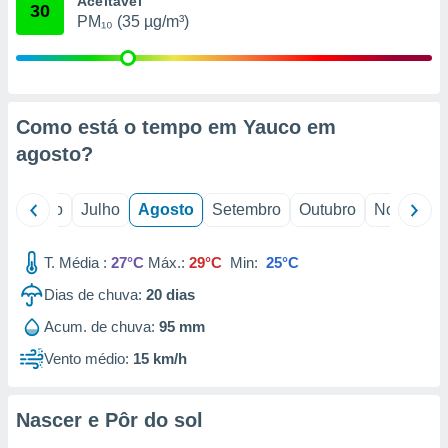
Aceitável
conteúdos.
30
PM₁₀ (35 µg/m³)
ção
ão através
de
Como está o tempo em Yauco em
,
 e
agosto
?
dos,
publicidade
o
Junho
Julho
Agosto
Setembro
Outubro
Novembro
s, estudos
a e
mento de
T. Média :
27°C
Máx.:
29°C
Min:
25°C
Dias de chuva:
20
dias
ossos 1199
Acum. de chuva:
95 mm
eiros
Vento médio:
15 km/h
Nascer e Pôr do sol