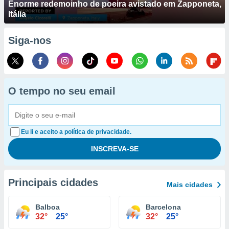
Enorme redemoinho de poeira avistado em Zapponeta,
Itália
Siga-nos
O tempo no seu email
Eu li e aceito a política de privacidade.
Principais cidades
Mais cidades
Balboa
Barcelona
32°
25°
32°
25°