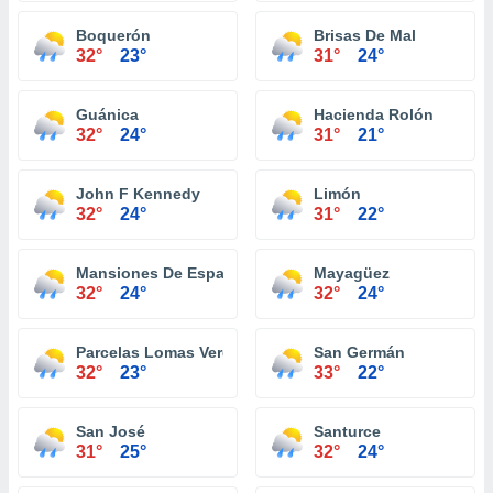
Boquerón
Brisas De Mal
32°
23°
31°
24°
Guánica
Hacienda Rolón
32°
24°
31°
21°
John F Kennedy
Limón
32°
24°
31°
22°
Mansiones De Espana
Mayagüez
32°
24°
32°
24°
Parcelas Lomas Verdes
San Germán
32°
23°
33°
22°
San José
Santurce
31°
25°
32°
24°