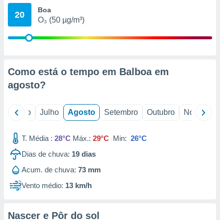
conteúdos.
Boa
20
O₃ (50 µg/m³)
ção
ão através
de
,
Como está o tempo em Balboa em
 e
agosto
?
dos,
publicidade
s, estudos
o
Junho
Julho
Agosto
Setembro
Outubro
Novembro
a e
mento de
T. Média :
28°C
Máx.:
29°C
Min:
26°C
ossos 1199
Dias de chuva:
19
dias
eiros
Acum. de chuva:
73 mm
Vento médio:
13 km/h
Nascer e Pôr do sol