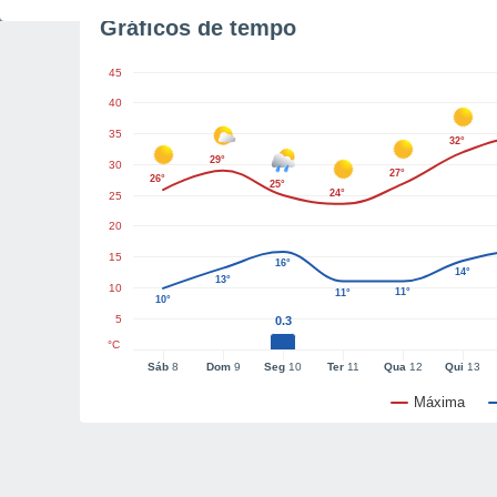
Gráficos de tempo
45
40
35
32°
29°
30
27°
26°
25°
24°
25
20
15
16°
14°
13°
10
11°
11°
10°
5
0.3
°C
Sáb
8
Dom
9
Seg
10
Ter
11
Qua
12
Qui
13
Máxima