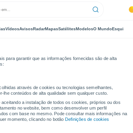
ias
Vídeos
Avisos
Radar
Mapas
Satélites
Modelos
O Mundo
Esqui
is para garantir que as informações fornecidas são de alta
s:
ecolhidas através de cookies ou tecnologias semelhantes,
er-lhe conteúdos de alta qualidade sem qualquer custo.
Corle
e aceitando a instalação de todos os cookies, próprios ou dos
rtamento no website, bem como desenvolver um perfil
...
lizados com base no mesmo. Pode consultar mais informações na
lquer momento, clicando no botão
Definições de cookies
Por horas
Intervalos nublados nas
próximas horas