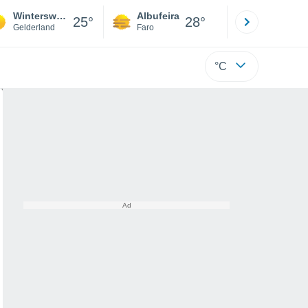
Winterswijk Corle
Albufeira
Lisboa
25°
28°
Gelderland
Faro
Lisboa
°C