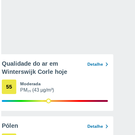
Qualidade do ar em
Detalhe
Winterswijk Corle hoje
Moderada
55
PM₂₅ (43 µg/m³)
Pólen
Detalhe