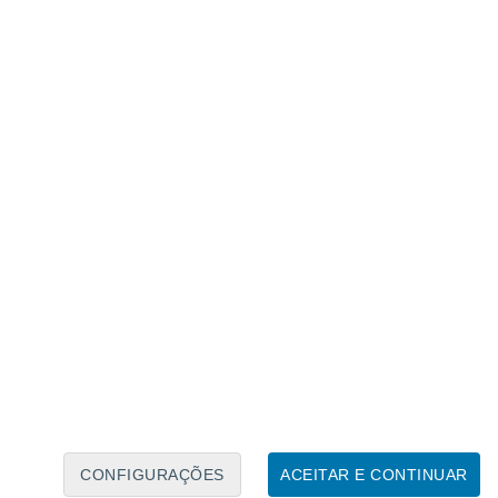
Calendário Lunar
Seg
Ter
Qua
Qui
Sex
Sáb
Domo
8
9
10
11
12
13
14
15
16
17
18
19
20
21
CONFIGURAÇÕES
ACEITAR E CONTINUAR