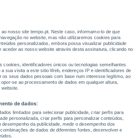
r ao nosso site tempo.pt. Neste caso, informamo-lo de que
h
navegação no website, mas não utilizaremos cookies para
nteúdos personalizados, embora possa visualizar publicidade
e aceder ao nosso website através desta assinatura, clicando no
:
s cookies, identificadores únicos ou tecnologias semelhantes
sto
 sua visita a este sitio Web, endereços IP e identificadores de
r os seus dados pessoais com base num interesse legítimo, ao
Radar de Chuva
Satélites
Modelos
ou opor-se ao processamento de dados em qualquer altura,
 website.
mento de dados:
Terça
Quarta
Quinta
Sexta
dos limitados para selecionar publicidade, criar perfis para
11 Ago.
12 Ago.
13 Ago.
14 Ago.
idade personalizada, criar perfis para personalizar conteúdos,
ir o desempenho da publicidade, medir o desempenho dos
 combinações de dados de diferentes fontes, desenvolver e
eúdos.