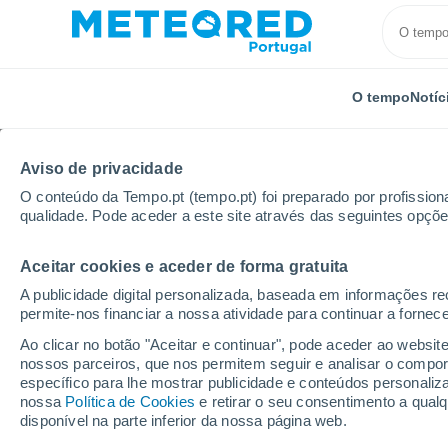
O tempo
Notíc
Aviso de privacidade
O conteúdo da Tempo.pt (tempo.pt) foi preparado por profissiona
qualidade. Pode aceder a este site através das seguintes opçõe
Aceitar cookies e aceder de forma gratuita
Início
Holanda
Guéldria
Winterswijk Corle
A publicidade digital personalizada, baseada em informações r
permite-nos financiar a nossa atividade para continuar a fornec
Tempo em Winterswijk 
Ao clicar no botão "Aceitar e continuar", pode aceder ao websit
nossos parceiros, que nos permitem seguir e analisar o compo
18:19
Sábado
específico para lhe mostrar publicidade e conteúdos persona
nossa
Política de Cookies
e retirar o seu consentimento a qua
disponível na parte inferior da nossa página web.
Limpo