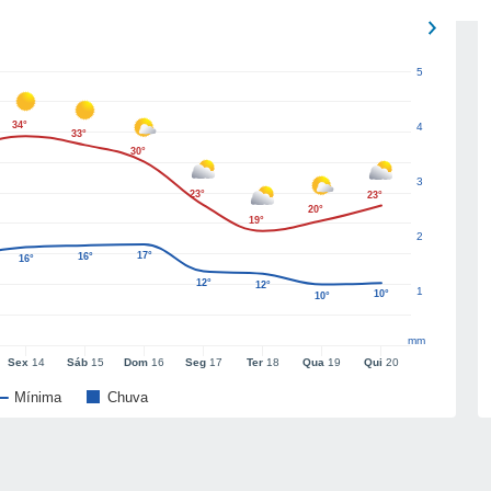
5
34°
4
33°
30°
3
23°
23°
20°
19°
2
17°
16°
16°
12°
12°
1
10°
10°
mm
Sex
14
Sáb
15
Dom
16
Seg
17
Ter
18
Qua
19
Qui
20
Mínima
Chuva