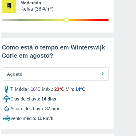
Moderado
Relva (38 #/m³)
Como está o tempo em Winterswijk
Corle em
agosto
?
Agosto
T. Média :
18°C
Máx.:
23°C
Min:
14°C
Dias de chuva:
14
dias
Acum. de chuva:
87 mm
Vento médio:
11 km/h