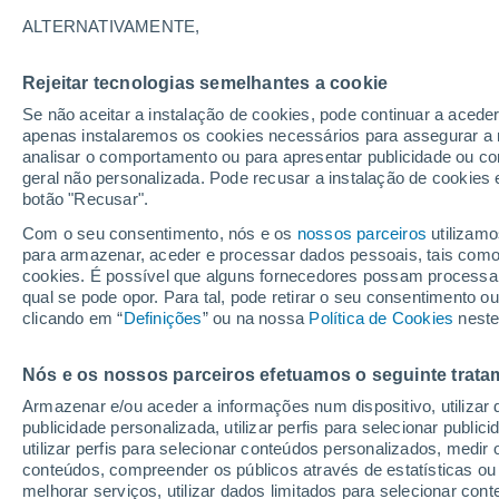
25°
ALTERNATIVAMENTE,
Rejeitar tecnologias semelhantes a cookie
Nordeste
Se não aceitar a instalação de cookies, pode continuar a acede
Sensação de 26°
8
-
21 km/
apenas instalaremos os cookies necessários para assegurar a 
analisar o comportamento ou para apresentar publicidade ou co
geral não personalizada. Pode recusar a instalação de cookies 
botão "Recusar".
Última hora
40 ºC à vista em Portugal na próxima semana
Com o seu consentimento, nós e os
nossos parceiros
utilizamo
calor intensifica a partir de quarta, 12 de ago
para armazenar, aceder e processar dados pessoais, tais como a
cookies. É possível que alguns fornecedores possam processa
O Tempo 1 - 7 Dias
Atualidade
Mapas de nuvens
qual se pode opor. Para tal, pode retirar o seu consentimento 
clicando em “
Definições
” ou na nossa
Política de Cookies
neste
Nós e os nossos parceiros efetuamos o seguinte trata
Amanhã
Segunda
Hoje
Armazenar e/ou aceder a informações num dispositivo, utilizar da
9 Ago.
10 Ago.
8 Ago.
publicidade personalizada, utilizar perfis para selecionar public
utilizar perfis para selecionar conteúdos personalizados, med
conteúdos, compreender os públicos através de estatísticas ou
melhorar serviços, utilizar dados limitados para selecionar cont
30%