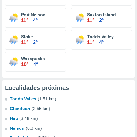
Port Nelson
Saxton Island
11°
4°
11°
2°
Stoke
Todds Valley
11°
2°
11°
4°
Wakapuaka
10°
4°
Localidades próximas
Todds Valley
(1.51 km)
Glenduan
(2.55 km)
Hira
(3.48 km)
Nelson
(8.3 km)