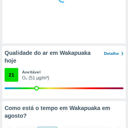
 para
a, utilizar
selecionar
a, criar
personalizar
tilizar
selecionar
Qualidade do ar em Wakapuaka
Detalhe
dos, medir
hoje
nho da
, medir o
Aceitável
o dos
21
O₃ (51 µg/m³)
r os
ravés de
s ou
s de dados
es fontes,
Como está o tempo em Wakapuaka em
 e melhorar
agosto
?
ilizar dados
ara