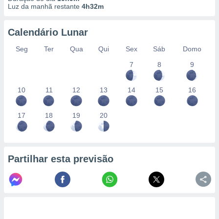
Luz da manhã restante
4h32m
Calendário Lunar
Seg
Ter
Qua
Qui
Sex
Sáb
Domo
7
8
9
10
11
12
13
14
15
16
17
18
19
20
Partilhar esta previsão