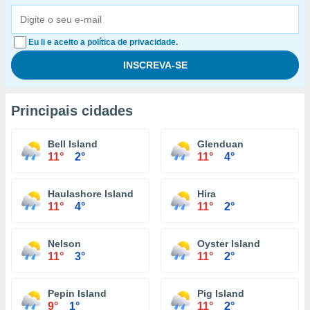
Eu li e aceito a política de privacidade.
Principais cidades
Bell Island
Glenduan
11°
2°
11°
4°
Haulashore Island
Hira
11°
4°
11°
2°
Nelson
Oyster Island
11°
3°
11°
2°
Pepin Island
Pig Island
9°
1°
11°
2°