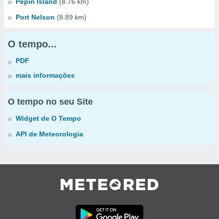
Pepin Island
(8.76 km)
Port Nelson
(8.89 km)
O tempo...
PDF
mais informações
O tempo no seu Site
Widget de O Tempo
API de Meteorologia