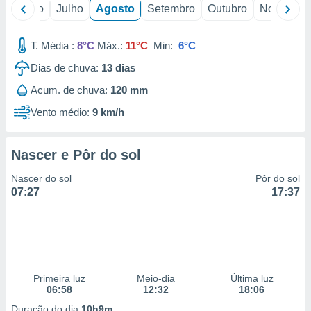
conteúdos.
o
Junho
Julho
Agosto
Setembro
Outubro
Novembro
ção
T. Média :
8°C
Máx.:
11°C
Min:
6°C
ão através
Dias de chuva:
13
dias
de
,
Acum. de chuva:
120 mm
 e
Vento médio:
9 km/h
dos,
publicidade
Nascer e Pôr do sol
s, estudos
a e
Nascer do sol
Pôr do sol
mento de
07:27
17:37
ossos 1199
eiros
Primeira luz
Meio-dia
Última luz
06:58
12:32
18:06
Duração do dia
10h9m