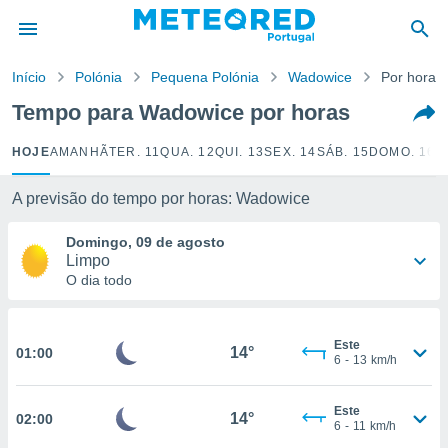
de
Início
Polónia
Pequena Polónia
Wadowice
Por horas
 da
empo.pt) foi
Tempo para Wadowice por horas
or
is para
HOJE
AMANHÃ
TER. 11
QUA. 12
QUI. 13
SEX. 14
SÁB. 15
DOMO. 16
S
e as
 fornecidas
 qualidade.
A previsão do tempo por horas: Wadowice
r a este
s das
Domingo, 09 de agosto
opções:
Limpo
O dia todo
ookies e
 forma
Este
14°
01:00
e digital
6
-
13
km/h
da,
m
Este
 recolhidas
14°
02:00
6
-
11
km/h
cookies ou