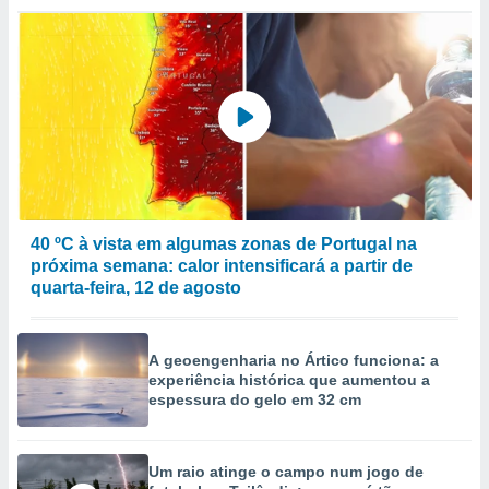
ão através
de
,
 e
dos,
publicidade
s, estudos
a e
mento de
40 ºC à vista em algumas zonas de Portugal na
próxima semana: calor intensificará a partir de
ossos 1199
quarta-feira, 12 de agosto
eiros
A geoengenharia no Ártico funciona: a
experiência histórica que aumentou a
espessura do gelo em 32 cm
Um raio atinge o campo num jogo de