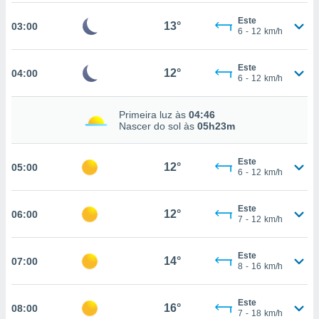
, permite-
Este
13°
03:00
ar a nossa
6
-
12
km/h
ara
ACEITAR
 fornecer-
E
Este
os de alta
12°
04:00
6
-
12
km/h
CONTINUAR
sem
sto.
CONFIGURAÇÕES
Primeira luz às
04:46
o botão
Nascer do sol às
05h23m
ontinuar",
r ao
itando a
Este
12°
05:00
6
-
12
km/h
de todos os
óprios ou
parceiros,
Este
12°
06:00
rmitem
7
-
12
km/h
lisar o
nto no
Este
em como
14°
07:00
8
-
16
km/h
 um perfil
para lhe
licidade e
Este
16°
08:00
7
-
18
km/h