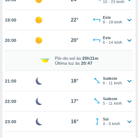
10
-
23
km/h
Este
22°
nto, nós e
19:00
8
-
19
km/h
arceiros
cookies,
ores únicos
Este
20°
20:00
6
-
14
km/h
ias
s para
 aceder e
Pôr-do-sol às
20h11m
dados
Última luz às
20:47
ais como a
 este sitio
eços IP e
Sudeste
18°
21:00
6
-
11
km/h
ores de
possível
Sudeste
17°
22:00
es possam
5
-
11
km/h
os seus
oais com
nteresse
Sul
16°
23:00
4
-
9
km/h
o qual se
ara tal,
 o seu