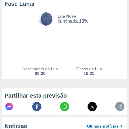
Fase Lunar
selecionar
a, criar
Lua Nova
personalizar
Iluminada
15%
tilizar
selecionar
dos, medir
nho da
, medir o
o dos
Nascimento da Lua
Ocaso da Lua
r os
00:30
18:25
ravés de
s ou
s de dados
es fontes,
Partilhar esta previsão
 e melhorar
ilizar dados
ara
conteúdos.
Notícias
Últimas notícias
ção