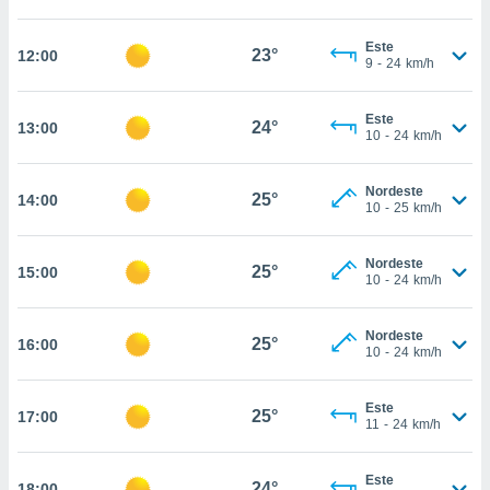
osso site
este caso,
Este
lo de que
23°
12:00
9
-
24
km/h
talaremos
s para
Este
24°
13:00
a navegação
10
-
24
km/h
, mas não
s cookies
Nordeste
ar o
25°
14:00
10
-
25
km/h
nto ou
ntar
 ou
Nordeste
25°
15:00
10
-
24
km/h
dos,
ssa
Nordeste
ublicidade
25°
16:00
10
-
24
km/h
ada. Pode
nstalação de
Este
25°
17:00
ceder ao
11
-
24
km/h
ite através
atura,
Este
 botão
24°
18:00