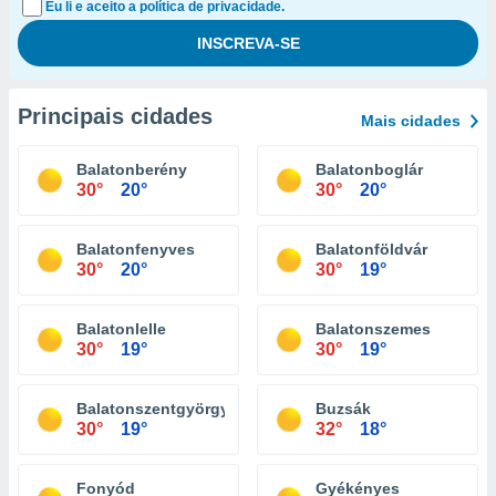
Eu li e aceito a política de privacidade.
Principais cidades
Mais cidades
Balatonberény
Balatonboglár
30°
20°
30°
20°
Balatonfenyves
Balatonföldvár
30°
20°
30°
19°
Balatonlelle
Balatonszemes
30°
19°
30°
19°
Balatonszentgyörgy
Buzsák
30°
19°
32°
18°
Fonyód
Gyékényes