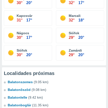
30°
20°
32°
17°
Kaposvár
Marcali
31°
17°
32°
18°
Nágocs
Siófok
30°
17°
29°
20°
Siófok
Zamárdi
30°
20°
29°
20°
Localidades próximas
Balatonszemes
(9.05 km)
Balatonõszöd
(9.08 km)
Balatonlelle
(9.42 km)
Balatonboglár
(11.35 km)