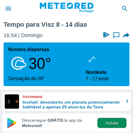
Tempo para Visz 8 - 14 dias
de
16:54
Domingo
...
 da
empo.pt) foi
Nuvens dispersas
or
30°
is para
e as
 fornecidas
Nordeste
 qualidade.
Sensação de 29°
7
17 km/h
r a este
s das
opções:
Astronomia
Incrível: descoberto um planeta potencialmente
ookies e
habitável a apenas 25 anos-luz da Terra
 forma
Descarregue
GRÁTIS
la app da
Instalar
e digital
Meteored!
da,