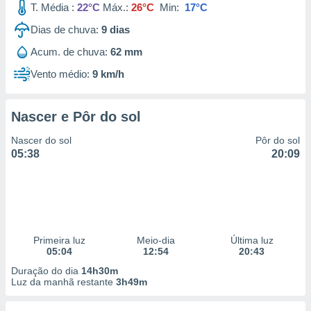
T. Média :
22°C
Máx.:
26°C
Min:
17°C
 para
Dias de chuva:
9
dias
a, utilizar
selecionar
Acum. de chuva:
62 mm
Vento médio:
9 km/h
a, criar
personalizar
tilizar
selecionar
Nascer e Pôr do sol
Nascer do sol
Pôr do sol
dos, medir
05:38
20:09
nho da
, medir o
o dos
r os
ravés de
s ou
Primeira luz
Meio-dia
Última luz
s de dados
05:04
12:54
20:43
es fontes,
Duração do dia
14h30m
 e melhorar
Luz da manhã restante
3h49m
ilizar dados
ara