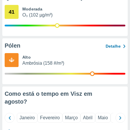
o qual se
Moderada
ara tal,
41
O₃ (102 µg/m³)
 o seu
to ou opor-
essamento
m qualquer
ando em “
 ou na
Pólen
Detalhe
 Cookies
Alto
te.
Ambrósia (158 #/m³)
 nossos
s o
o de
Como está o tempo em Visz em
agosto
?
e/ou aceder
ões num
utilizar
Janeiro
Fevereiro
Março
Abril
Maio
Junho
ados para
publicidade,