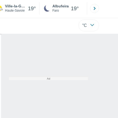
Ville-la-Grand
Albufeira
Lisboa
19°
19°
Haute-Savoie
Faro
Lisboa
°C