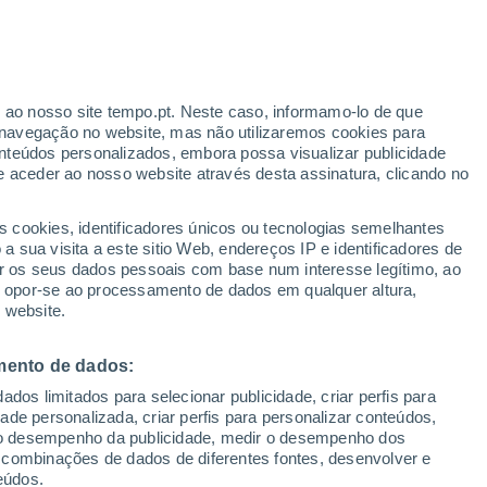
Aviso amarelo
Aviso moderado por temperaturas
elevadas em Ville-la-Grand hoje
r ao nosso site tempo.pt. Neste caso, informamo-lo de que
navegação no website, mas não utilizaremos cookies para
nteúdos personalizados, embora possa visualizar publicidade
e aceder ao nosso website através desta assinatura, clicando no
s cookies, identificadores únicos ou tecnologias semelhantes
gal
 sua visita a este sitio Web, endereços IP e identificadores de
r os seus dados pessoais com base num interesse legítimo, ao
Radar de Chuva
Satélites
Modelos
ou opor-se ao processamento de dados em qualquer altura,
 website.
mento de dados:
omingo
Segunda
Terça
Quarta
dos limitados para selecionar publicidade, criar perfis para
9 Ago.
10 Ago.
11 Ago.
12 Ago.
idade personalizada, criar perfis para personalizar conteúdos,
ir o desempenho da publicidade, medir o desempenho dos
 combinações de dados de diferentes fontes, desenvolver e
eúdos.
80%
70%