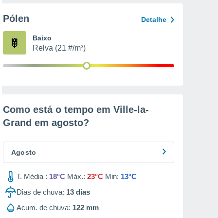
Pólen
Detalhe
Baixo
Relva (21 #/m³)
Como está o tempo em Ville-la-
Grand em
agosto
?
Agosto
T. Média :
18°C
Máx.:
23°C
Min:
13°C
Dias de chuva:
13
dias
Acum. de chuva:
122 mm