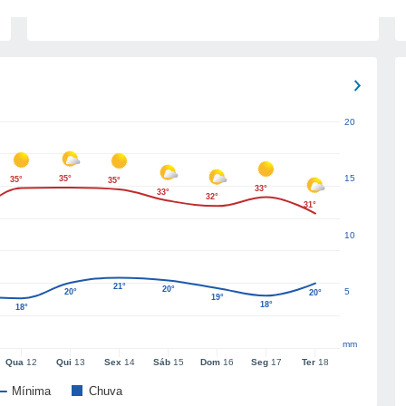
20
15
35°
35°
35°
33°
33°
32°
31°
10
21°
20°
5
20°
20°
19°
18°
18°
mm
Qua
12
Qui
13
Sex
14
Sáb
15
Dom
16
Seg
17
Ter
18
Mínima
Chuva