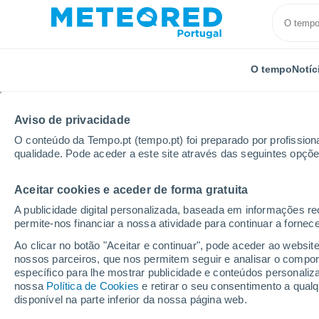
O tempo
Notíc
Aviso de privacidade
O conteúdo da Tempo.pt (tempo.pt) foi preparado por profissiona
qualidade. Pode aceder a este site através das seguintes opçõe
Aceitar cookies e aceder de forma gratuita
Início
França
Auvérnia-Ródano-Alpes
Alta Sabo
A publicidade digital personalizada, baseada em informações r
permite-nos financiar a nossa atividade para continuar a fornec
Tempo em Ville-la-Gra
Ao clicar no botão "Aceitar e continuar", pode aceder ao websit
nossos parceiros, que nos permitem seguir e analisar o compo
06:13
Quinta
específico para lhe mostrar publicidade e conteúdos persona
nossa
Política de Cookies
e retirar o seu consentimento a qua
disponível na parte inferior da nossa página web.
Nuvens dispersas