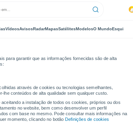
ias
Vídeos
Avisos
Radar
Mapas
Satélites
Modelos
O Mundo
Esqui
is para garantir que as informações fornecidas são de alta
s:
ia
Ville-la-Grand
ecolhidas através de cookies ou tecnologias semelhantes,
er-lhe conteúdos de alta qualidade sem qualquer custo.
nd
e aceitando a instalação de todos os cookies, próprios ou dos
rtamento no website, bem como desenvolver um perfil
...
lizados com base no mesmo. Pode consultar mais informações na
lquer momento, clicando no botão
Definições de cookies
Por horas
Intervalos nublados nas
próximas horas