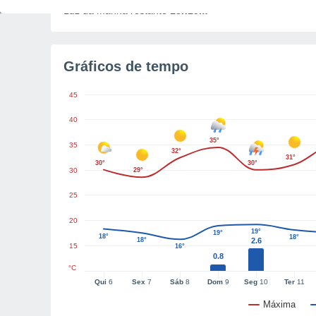
Luz da manhã restante
15h19m
Gráficos de tempo
45
40
35°
35
32°
31°
30°
30°
30
29°
25
20
19°
19°
18°
18°
18°
2.6
15
16°
0.8
°C
Qui
6
Sex
7
Sáb
8
Dom
9
Seg
10
Ter
11
Máxima