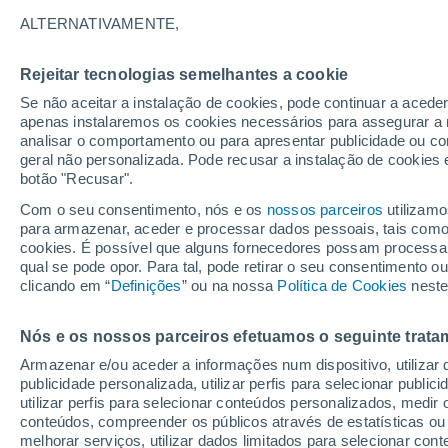
19°
ALTERNATIVAMENTE,
Rejeitar tecnologias semelhantes a cookie
Sudeste
Se não aceitar a instalação de cookies, pode continuar a acede
Sensação de 19°
1
-
6 km/h
apenas instalaremos os cookies necessários para assegurar a 
analisar o comportamento ou para apresentar publicidade ou co
geral não personalizada. Pode recusar a instalação de cookies 
botão "Recusar".
Última hora
Subida das temperaturas, poeiras do Saara e
Com o seu consentimento, nós e os
nossos parceiros
utilizamo
chuva: datas e zonas mais afetadas em Portu
para armazenar, aceder e processar dados pessoais, tais como a
cookies. É possível que alguns fornecedores possam processa
O Tempo 1 - 7 Dias
Atualidade
Mapas de nuvens
qual se pode opor. Para tal, pode retirar o seu consentimento 
clicando em “
Definições
” ou na nossa
Política de Cookies
neste
Nós e os nossos parceiros efetuamos o seguinte trata
Amanhã
Sábado
D
Hoje
Armazenar e/ou aceder a informações num dispositivo, utilizar da
7 Ago.
8 Ago.
6 Ago.
publicidade personalizada, utilizar perfis para selecionar public
utilizar perfis para selecionar conteúdos personalizados, med
conteúdos, compreender os públicos através de estatísticas ou
melhorar serviços, utilizar dados limitados para selecionar cont