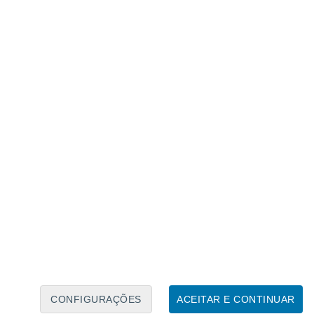
Calendário Lunar
Seg
Ter
Qua
Qui
Sex
Sáb
Domo
6
7
8
9
10
11
12
13
14
15
16
17
18
19
CONFIGURAÇÕES
ACEITAR E CONTINUAR