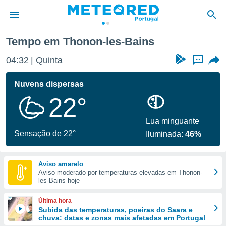
on-les-Bains
Tempo em Thonon-les-Bains
de
04:32
Quinta
...
 da
empo.pt) foi
Nuvens dispersas
or
22°
is para
e as
 fornecidas
Lua minguante
 qualidade.
Sensação de 22°
Iluminada:
46%
r a este
s das
opções:
Aviso amarelo
Aviso moderado por temperaturas elevadas em Thonon-
ookies e
les-Bains hoje
 forma
Última hora
e digital
Subida das temperaturas, poeiras do Saara e
chuva: datas e zonas mais afetadas em Portugal
da,