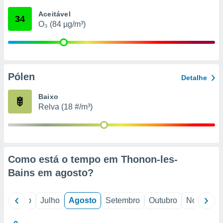
conteúdos.
Aceitável
34
O₃ (84 µg/m³)
ção
ão através
de
,
 e
Pólen
Detalhe
dos,
Baixo
publicidade
Relva (18 #/m³)
s, estudos
a e
mento de
ossos 1199
Como está o tempo em Thonon-les-
eiros
Bains em
agosto
?
o
Junho
Julho
Agosto
Setembro
Outubro
Novembro