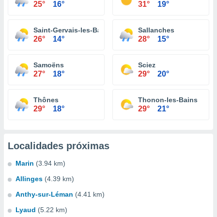
25°
16°
31°
19°
Saint-Gervais-les-Bains
Sallanches
26°
14°
28°
15°
Samoëns
Sciez
27°
18°
29°
20°
Thônes
Thonon-les-Bains
29°
18°
29°
21°
Localidades próximas
Marin
(3.94 km)
Allinges
(4.39 km)
Anthy-sur-Léman
(4.41 km)
Lyaud
(5.22 km)