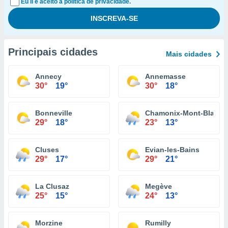
Eu li e aceito a política de privacidade.
Principais cidades
Mais cidades
Annecy
Annemasse
30°
19°
30°
18°
Bonneville
Chamonix-Mont-Blanc
29°
18°
23°
13°
Cluses
Evian-les-Bains
29°
17°
29°
21°
La Clusaz
Megève
25°
15°
24°
13°
Morzine
Rumilly