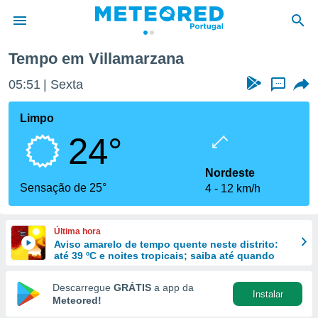
Tempo em Villamarzana
de
05:51
Sexta
...
 da
empo.pt) foi
Limpo
or
24°
is para
e as
 fornecidas
Nordeste
 qualidade.
Sensação de 25°
4
12 km/h
r a este
s das
opções:
Última hora
Aviso amarelo de tempo quente neste distrito:
ookies e
até 39 ºC e noites tropicais; saiba até quando
 forma
Descarregue
GRÁTIS
a app da
Instalar
e digital
Meteored!
da,