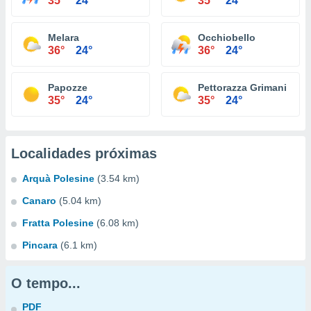
35°
24°
35°
24°
Melara
Occhiobello
36°
24°
36°
24°
Papozze
Pettorazza Grimani
35°
24°
35°
24°
Localidades próximas
Arquà Polesine
(3.54 km)
Canaro
(5.04 km)
Fratta Polesine
(6.08 km)
Pincara
(6.1 km)
O tempo...
PDF