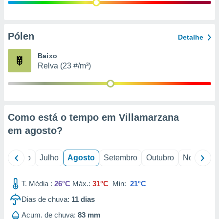
conteúdos.
ção
Pólen
Detalhe
ão através
de
Baixo
,
Relva (23 #/m³)
 e
dos,
publicidade
s, estudos
Como está o tempo em Villamarzana
a e
mento de
em
agosto
?
ossos 1199
o
Junho
Julho
Agosto
Setembro
Outubro
Novembro
eiros
T. Média :
26°C
Máx.:
31°C
Min:
21°C
Dias de chuva:
11
dias
Acum. de chuva:
83 mm