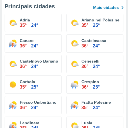
Principais cidades
Mais cidades
Adria
Ariano nel Polesine
35°
24°
35°
25°
Canaro
Castelmassa
36°
24°
36°
24°
Castelnovo Bariano
Ceneselli
36°
24°
36°
24°
Corbola
Crespino
35°
25°
36°
25°
Fiesso Umbertiano
Fratta Polesine
36°
24°
35°
24°
Lendinara
Lusia