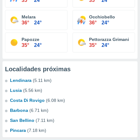
35°
24°
35°
24°
Melara
Occhiobello
36°
24°
36°
24°
Papozze
Pettorazza Grimani
35°
24°
35°
24°
Localidades próximas
Lendinara
(5.11 km)
Lusia
(5.56 km)
Costa Di Rovigo
(6.08 km)
Barbona
(6.71 km)
San Bellino
(7.11 km)
Pincara
(7.18 km)