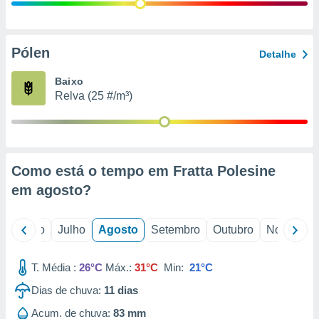
conteúdos.
ção
Pólen
Detalhe
ão através
de
Baixo
,
Relva (25 #/m³)
 e
dos,
publicidade
s, estudos
Como está o tempo em Fratta Polesine
a e
mento de
em
agosto
?
ossos 1199
o
Junho
Julho
Agosto
Setembro
Outubro
Novembro
eiros
T. Média :
26°C
Máx.:
31°C
Min:
21°C
Dias de chuva:
11
dias
Acum. de chuva:
83 mm