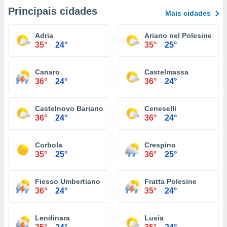
Principais cidades
Mais cidades
Adria
Ariano nel Polesine
35°
24°
35°
25°
Canaro
Castelmassa
36°
24°
36°
24°
Castelnovo Bariano
Ceneselli
36°
24°
36°
24°
Corbola
Crespino
35°
25°
36°
25°
Fiesso Umbertiano
Fratta Polesine
36°
24°
35°
24°
Lendinara
Lusia