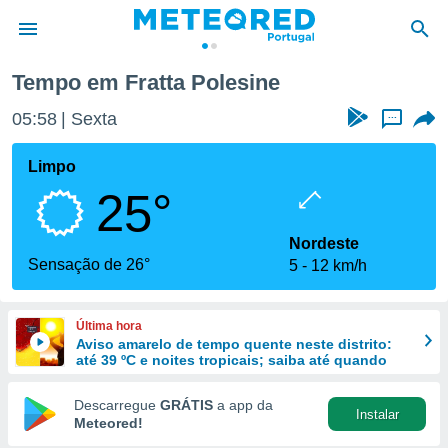
Tempo em Fratta Polesine
de
05:58
Sexta
...
 da
empo.pt) foi
Limpo
or
25°
is para
e as
 fornecidas
Nordeste
 qualidade.
Sensação de 26°
5
12 km/h
r a este
s das
opções:
Última hora
Aviso amarelo de tempo quente neste distrito:
ookies e
até 39 ºC e noites tropicais; saiba até quando
 forma
Descarregue
GRÁTIS
a app da
Instalar
e digital
Meteored!
da,