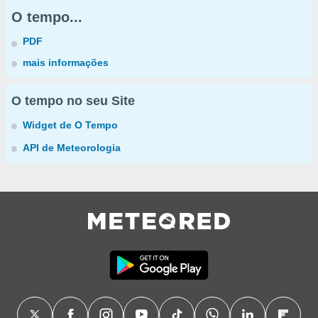
O tempo...
PDF
mais informações
O tempo no seu Site
Widget de O Tempo
API de Meteorologia