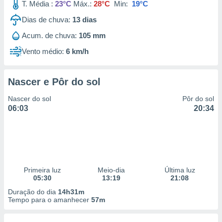
T. Média :
23°C
Máx.:
28°C
Min:
19°C
Dias de chuva:
13
dias
Acum. de chuva:
105 mm
Vento médio:
6 km/h
Nascer e Pôr do sol
Nascer do sol
Pôr do sol
06:03
20:34
Primeira luz
Meio-dia
Última luz
05:30
13:19
21:08
Duração do dia
14h31m
Tempo para o amanhecer
57m