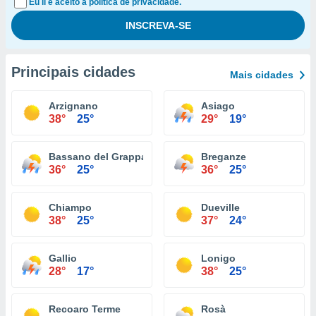
Eu li e aceito a política de privacidade.
Principais cidades
Mais cidades
Arzignano
Asiago
38°
25°
29°
19°
Bassano del Grappa
Breganze
36°
25°
36°
25°
Chiampo
Dueville
38°
25°
37°
24°
Gallio
Lonigo
28°
17°
38°
25°
Recoaro Terme
Rosà