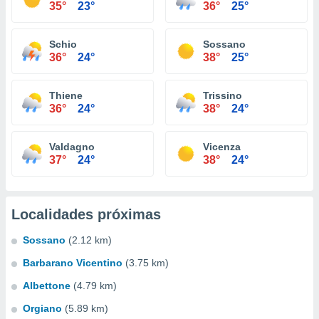
35°
23°
36°
25°
Schio
Sossano
36°
24°
38°
25°
Thiene
Trissino
36°
24°
38°
24°
Valdagno
Vicenza
37°
24°
38°
24°
Localidades próximas
Sossano
(2.12 km)
Barbarano Vicentino
(3.75 km)
Albettone
(4.79 km)
Orgiano
(5.89 km)