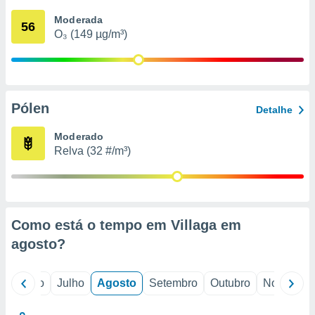
conteúdos.
Moderada
56
O₃ (149 µg/m³)
ção
ão através
de
,
 e
Pólen
Detalhe
dos,
Moderado
publicidade
Relva (32 #/m³)
s, estudos
a e
mento de
ossos 1199
Como está o tempo em Villaga em
eiros
agosto
?
o
Junho
Julho
Agosto
Setembro
Outubro
Novembro