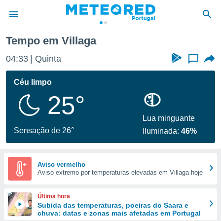
Tempo em Villaga
de
04:33
Quinta
...
 da
empo.pt) foi
Céu limpo
or
25°
is para
e as
 fornecidas
Lua minguante
 qualidade.
Sensação de 26°
Iluminada:
46%
r a este
s das
opções:
Aviso vermelho
Aviso extremo por temperaturas elevadas em Villaga hoje
ookies e
 forma
Última hora
e digital
Subida das temperaturas, poeiras do Saara e
chuva: datas e zonas mais afetadas em Portugal
da,