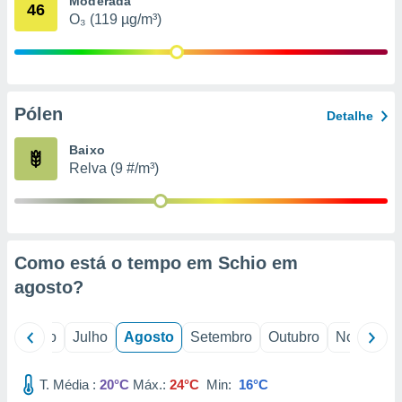
Moderada
conteúdos.
46
O₃ (119 µg/m³)
ção
ão através
de
Pólen
,
Detalhe
 e
Baixo
dos,
Relva (9 #/m³)
publicidade
s, estudos
a e
mento de
Como está o tempo em Schio em
ossos 1199
agosto
?
eiros
o
Junho
Julho
Agosto
Setembro
Outubro
Novembro
T. Média :
20°C
Máx.:
24°C
Min:
16°C