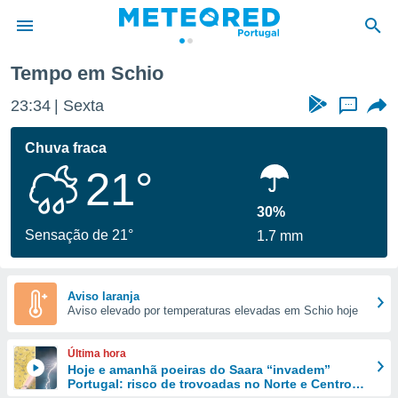
Tempo em Schio
de
23:34
Sexta
...
 da
empo.pt) foi
Chuva fraca
or
21°
is para
e as
 fornecidas
30%
 qualidade.
Sensação de 21°
1.7 mm
r a este
s das
opções:
Aviso laranja
Aviso elevado por temperaturas elevadas em Schio hoje
ookies e
 forma
Última hora
e digital
Hoje e amanhã poeiras do Saara “invadem”
Portugal: risco de trovoadas no Norte e Centro
da,