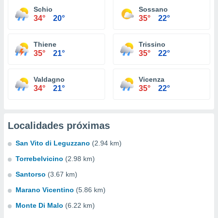
Schio
Sossano
34°
20°
35°
22°
Thiene
Trissino
35°
21°
35°
22°
Valdagno
Vicenza
34°
21°
35°
22°
Localidades próximas
San Vito di Leguzzano
(2.94 km)
Torrebelvicino
(2.98 km)
Santorso
(3.67 km)
Marano Vicentino
(5.86 km)
Monte Di Malo
(6.22 km)