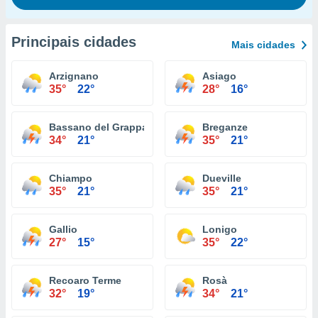
Principais cidades
Mais cidades
Arzignano
Asiago
35°
22°
28°
16°
Bassano del Grappa
Breganze
34°
21°
35°
21°
Chiampo
Dueville
35°
21°
35°
21°
Gallio
Lonigo
27°
15°
35°
22°
Recoaro Terme
Rosà
32°
19°
34°
21°