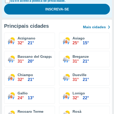
Eu li e aceito a política de privacidade.
Principais cidades
Mais cidades
Arzignano
Asiago
32°
21°
25°
15°
Bassano del Grappa
Breganze
31°
20°
31°
21°
Chiampo
Dueville
32°
21°
31°
21°
Gallio
Lonigo
24°
13°
32°
22°
Recoaro Terme
Rosà