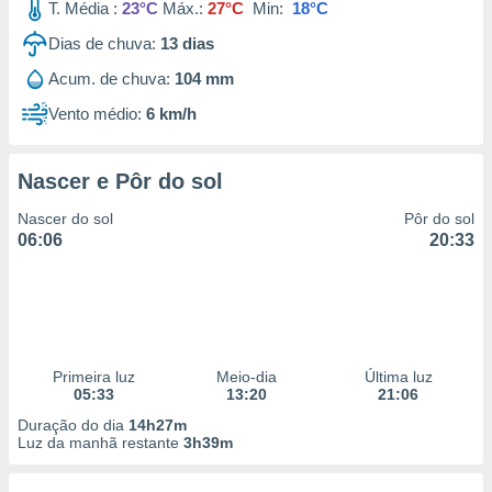
T. Média :
23°C
Máx.:
27°C
Min:
18°C
Dias de chuva:
13
dias
Acum. de chuva:
104 mm
Vento médio:
6 km/h
Nascer e Pôr do sol
Nascer do sol
Pôr do sol
06:06
20:33
Primeira luz
Meio-dia
Última luz
05:33
13:20
21:06
Duração do dia
14h27m
Luz da manhã restante
3h39m