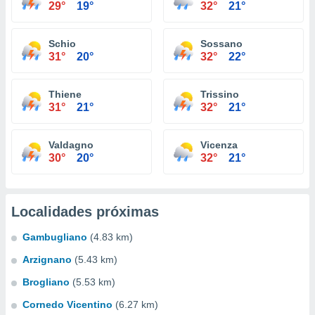
29°
19°
32°
21°
Schio
Sossano
31°
20°
32°
22°
Thiene
Trissino
31°
21°
32°
21°
Valdagno
Vicenza
30°
20°
32°
21°
Localidades próximas
Gambugliano
(4.83 km)
Arzignano
(5.43 km)
Brogliano
(5.53 km)
Cornedo Vicentino
(6.27 km)