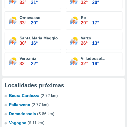
33°
21°
32°
20°
Ornavasso
Re
33°
20°
29°
17°
Santa Maria Maggiore
Varzo
30°
16°
26°
13°
Verbania
Villadossola
32°
22°
32°
19°
Localidades próximas
Beura-Cardezza
(2.72 km)
Pallanzeno
(2.77 km)
Domodossola
(5.86 km)
Vogogna
(6.11 km)