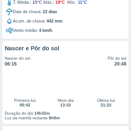
T. Média :
15°C
Máx.:
19°C
Min:
11°C
Dias de chuva:
22
dias
Acum. de chuva:
442 mm
Vento médio:
4 km/h
Nascer e Pôr do sol
Nascer do sol
Pôr do sol
06:16
20:48
Primeira luz
Meio-dia
Última luz
05:42
13:32
21:22
Duração do dia
14h32m
Luz da manhã restante
8h6m