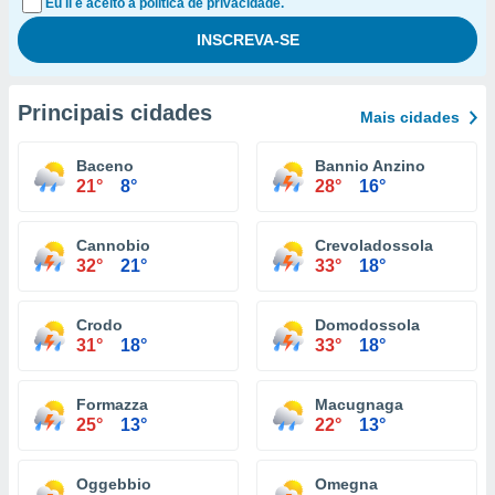
Eu li e aceito a política de privacidade.
Principais cidades
Mais cidades
Baceno
Bannio Anzino
21°
8°
28°
16°
Cannobio
Crevoladossola
32°
21°
33°
18°
Crodo
Domodossola
31°
18°
33°
18°
Formazza
Macugnaga
25°
13°
22°
13°
Oggebbio
Omegna