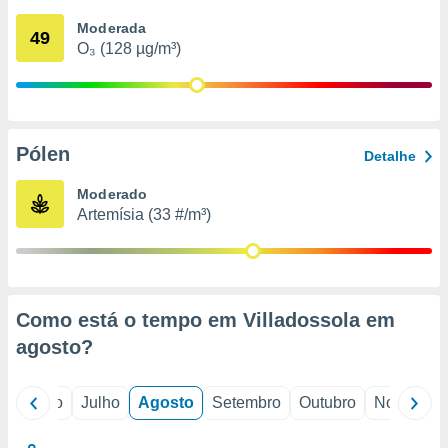
conteúdos.
Moderada
49
O₃ (128 µg/m³)
ção
ão através
de
,
 e
Pólen
Detalhe
dos,
Moderado
publicidade
Artemísia (33 #/m³)
s, estudos
a e
mento de
ossos 1199
Como está o tempo em Villadossola em
eiros
agosto
?
o
Junho
Julho
Agosto
Setembro
Outubro
Novembro