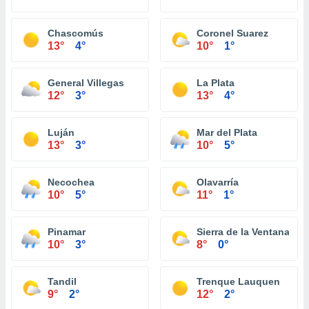
Chascomús
Coronel Suarez
13°
4°
10°
1°
General Villegas
La Plata
12°
3°
13°
4°
Luján
Mar del Plata
13°
3°
10°
5°
Necochea
Olavarría
10°
5°
11°
1°
Pinamar
Sierra de la Ventana
10°
3°
8°
0°
Tandil
Trenque Lauquen
9°
2°
12°
2°