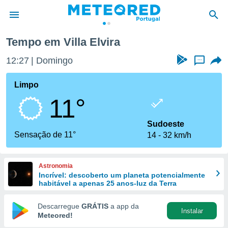
Tempo em Villa Elvira
de
12:27
Domingo
...
 da
empo.pt) foi
Limpo
or
11°
is para
e as
 fornecidas
Sudoeste
 qualidade.
Sensação de 11°
14
32 km/h
r a este
s das
opções:
Astronomia
Incrível: descoberto um planeta potencialmente
ookies e
habitável a apenas 25 anos-luz da Terra
 forma
Descarregue
GRÁTIS
a app da
Instalar
e digital
Meteored!
da,