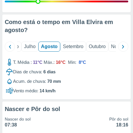
conteúdos.
ção
Como está o tempo em Villa Elvira em
ão através
agosto
?
de
,
 e
o
Junho
Julho
Agosto
Setembro
Outubro
Novembro
dos,
publicidade
T. Média :
11°C
Máx.:
16°C
Min:
8°C
s, estudos
Dias de chuva:
6
dias
a e
mento de
Acum. de chuva:
70 mm
Vento médio:
14 km/h
ossos 1199
eiros
Nascer e Pôr do sol
Nascer do sol
Pôr do sol
07:38
18:16