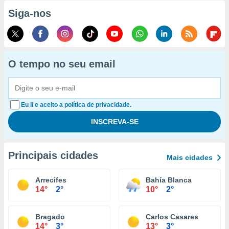
Siga-nos
O tempo no seu email
Eu li e aceito a política de privacidade.
Principais cidades
Mais cidades
Arrecifes
Bahía Blanca
14°
2°
10°
2°
Bragado
Carlos Casares
14°
3°
13°
3°