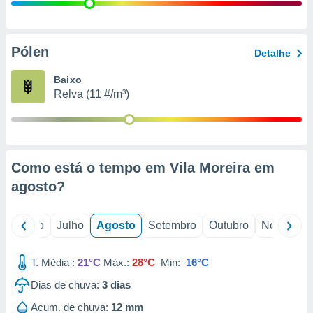
conteúdos.
ção
Pólen
Detalhe
ão através
de
Baixo
,
Relva (11 #/m³)
 e
dos,
publicidade
s, estudos
Como está o tempo em Vila Moreira em
a e
mento de
agosto
?
ossos 1199
o
Junho
Julho
Agosto
Setembro
Outubro
Novembro
eiros
T. Média :
21°C
Máx.:
28°C
Min:
16°C
Dias de chuva:
3
dias
Acum. de chuva:
12 mm