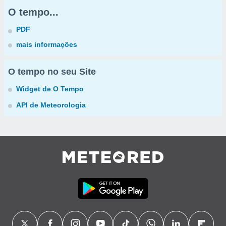
O tempo...
PDF
mais informações
O tempo no seu Site
Widget de O Tempo
API de Meteorologia