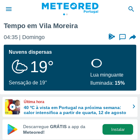
Tempo em Vila Moreira
de
04:35
Domingo
...
 da
empo.pt) foi
Nuvens dispersas
or
19°
is para
e as
 fornecidas
Lua minguante
 qualidade.
Sensação de 19°
Iluminada:
15%
r a este
s das
opções:
Última hora
40 ºC à vista em Portugal na próxima semana:
ookies e
calor intensifica a partir de quarta, 12 de agosto
 forma
Descarregue
GRÁTIS
a app da
Instalar
e digital
Meteored!
da,