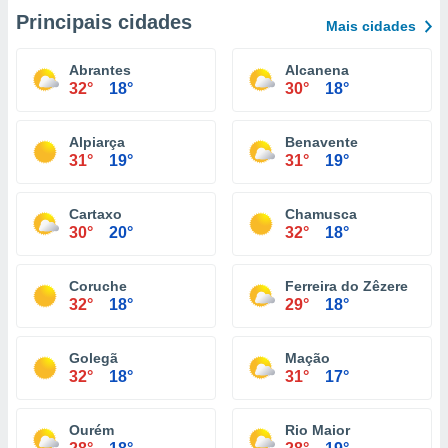
Principais cidades
Mais cidades
Abrantes
Alcanena
32°
18°
30°
18°
Alpiarça
Benavente
31°
19°
31°
19°
Cartaxo
Chamusca
30°
20°
32°
18°
Coruche
Ferreira do Zêzere
32°
18°
29°
18°
Golegã
Mação
32°
18°
31°
17°
Ourém
Rio Maior