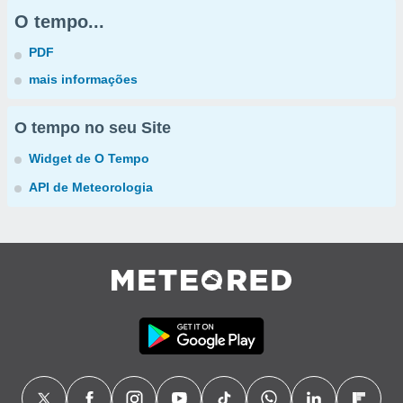
O tempo...
PDF
mais informações
O tempo no seu Site
Widget de O Tempo
API de Meteorologia