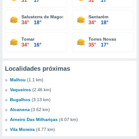
31°
17°
31°
17°
Salvaterra de Magos
Santarém
34°
18°
34°
18°
Tomar
Torres Novas
34°
16°
35°
17°
Localidades próximas
Malhou
(1.1 km)
Vaqueiros
(2.46 km)
Bugalhos
(3.13 km)
Alcanena
(3.62 km)
Arneiro Das Milhariças
(4.07 km)
Vila Moreira
(4.77 km)