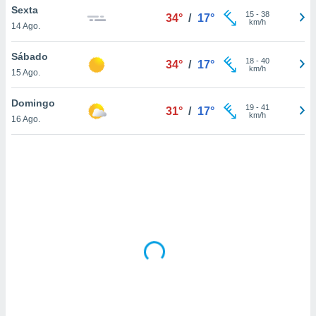
tar a
Sexta
15
-
38
34°
/
17°
de cookies,
km/h
14 Ago.
uar a
osso site
Sábado
este caso,
18
-
40
34°
/
17°
km/h
lo de que
15 Ago.
talaremos
Domingo
19
-
41
31°
/
17°
s para
km/h
16 Ago.
a navegação
, mas não
s cookies
ar o
nto ou
ntar
 ou
dos,
ssa
ublicidade
ada. Pode
nstalação de
ceder ao