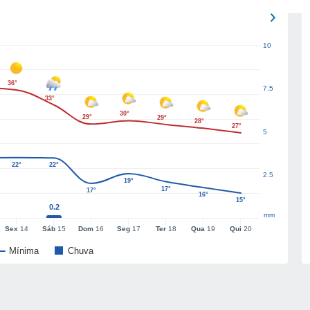
10
36°
7.5
33°
30°
29°
29°
28°
27°
5
22°
22°
2.5
19°
17°
17°
16°
15°
0.2
mm
Sex
14
Sáb
15
Dom
16
Seg
17
Ter
18
Qua
19
Qui
20
Mínima
Chuva