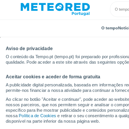
O tempo
Notíc
Aviso de privacidade
O conteúdo da Tempo.pt (tempo.pt) foi preparado por profissiona
qualidade. Pode aceder a este site através das seguintes opçõe
Aceitar cookies e aceder de forma gratuita
Início
Distrito de Castelo Branco
Vila Do Carvalho
A publicidade digital personalizada, baseada em informações r
permite-nos financiar a nossa atividade para continuar a fornec
Tempo em Vila Do Carv
Ao clicar no botão "Aceitar e continuar", pode aceder ao websit
nossos parceiros, que nos permitem seguir e analisar o compo
17:19
Sábado
específico para lhe mostrar publicidade e conteúdos persona
nossa
Política de Cookies
e retirar o seu consentimento a qua
disponível na parte inferior da nossa página web.
Chuva fraca