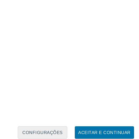
Calendário Lunar
Seg
Ter
Qua
Qui
Sex
Sáb
Domo
8
9
10
11
12
13
14
15
16
17
18
19
20
21
CONFIGURAÇÕES
ACEITAR E CONTINUAR