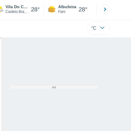
Vila Do Carvalho
Albufeira
Lisboa
28°
28°
Castelo Branco
Faro
Lisboa
°C