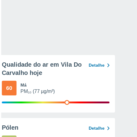
Qualidade do ar em Vila Do
Detalhe
Carvalho hoje
Má
60
PM₁₀ (77 µg/m³)
Pólen
Detalhe