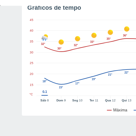
Gráficos de tempo
45
40
36°
35°
35
33°
32°
32°
30°
30
25
22°
20
21°
19°
18°
17°
15
15°
0.1
°C
Sáb
8
Dom
9
Seg
10
Ter
11
Qua
12
Qui
13
Máxima