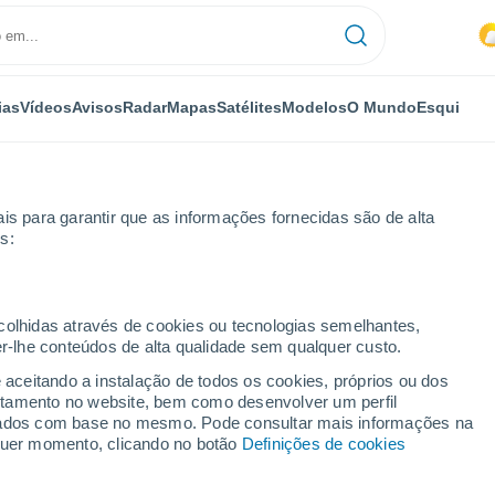
ias
Vídeos
Avisos
Radar
Mapas
Satélites
Modelos
O Mundo
Esqui
is para garantir que as informações fornecidas são de alta
s:
ecolhidas através de cookies ou tecnologias semelhantes,
er-lhe conteúdos de alta qualidade sem qualquer custo.
alho
e aceitando a instalação de todos os cookies, próprios ou dos
rtamento no website, bem como desenvolver um perfil
...
lizados com base no mesmo. Pode consultar mais informações na
lquer momento, clicando no botão
Definições de cookies
Por horas
Intervalos nublados nas
próximas horas