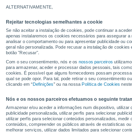
29°
ALTERNATIVAMENTE,
Rejeitar tecnologias semelhantes a cookie
30%
Se não aceitar a instalação de cookies, pode continuar a acede
Sensação de 28°
0.1 mm
apenas instalaremos os cookies necessários para assegurar a 
analisar o comportamento ou para apresentar publicidade ou co
geral não personalizada. Pode recusar a instalação de cookies 
botão "Recusar".
Última hora
40 ºC à vista em Portugal na próxima semana
Com o seu consentimento, nós e os
nossos parceiros
utilizamo
calor intensifica a partir de quarta, 12 de ago
para armazenar, aceder e processar dados pessoais, tais como a
cookies. É possível que alguns fornecedores possam processa
O Tempo 1 - 7 Dias
Atualidade
Mapas de chuva
R
qual se pode opor. Para tal, pode retirar o seu consentimento 
clicando em “
Definições
” ou na nossa
Política de Cookies
neste
Nós e os nossos parceiros efetuamos o seguinte trata
Amanhã
Segunda
Hoje
Armazenar e/ou aceder a informações num dispositivo, utilizar da
9 Ago.
10 Ago.
8 Ago.
publicidade personalizada, utilizar perfis para selecionar public
utilizar perfis para selecionar conteúdos personalizados, med
conteúdos, compreender os públicos através de estatísticas ou
melhorar serviços, utilizar dados limitados para selecionar cont
50%