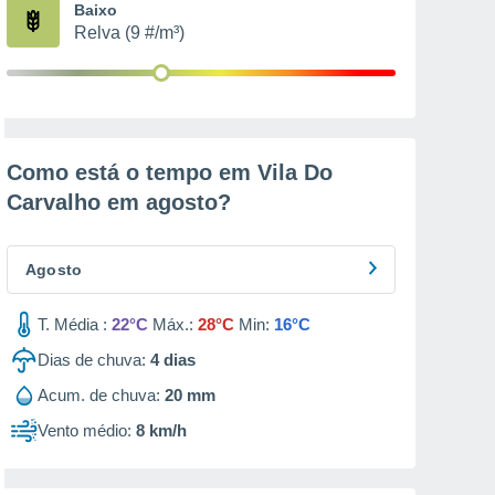
Baixo
Relva (9 #/m³)
Como está o tempo em Vila Do
Carvalho em
agosto
?
Agosto
T. Média :
22°C
Máx.:
28°C
Min:
16°C
Dias de chuva:
4
dias
Acum. de chuva:
20 mm
Vento médio:
8 km/h