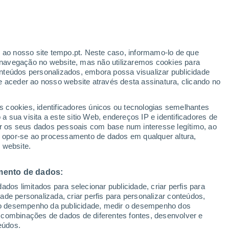
r ao nosso site tempo.pt. Neste caso, informamo-lo de que
navegação no website, mas não utilizaremos cookies para
nteúdos personalizados, embora possa visualizar publicidade
e aceder ao nosso website através desta assinatura, clicando no
:
s cookies, identificadores únicos ou tecnologias semelhantes
sto
 sua visita a este sitio Web, endereços IP e identificadores de
r os seus dados pessoais com base num interesse legítimo, ao
adar de Chuva
Satélites
Modelos
ou opor-se ao processamento de dados em qualquer altura,
 website.
mento de dados:
Terça
Quarta
Quinta
Sexta
dos limitados para selecionar publicidade, criar perfis para
11 Ago.
12 Ago.
13 Ago.
14 Ago.
idade personalizada, criar perfis para personalizar conteúdos,
ir o desempenho da publicidade, medir o desempenho dos
 combinações de dados de diferentes fontes, desenvolver e
eúdos.