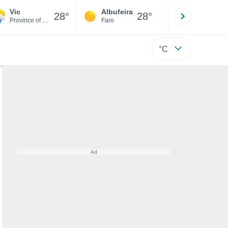
Vic
Albufeira
Lisboa
28°
28°
Province of Barcelona
Faro
Lisboa
°C