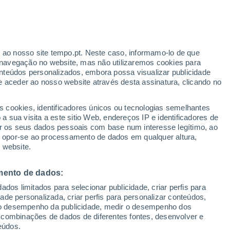
Aviso laranja
Aviso elevado por trovoada em Vic
hoje
r ao nosso site tempo.pt. Neste caso, informamo-lo de que
navegação no website, mas não utilizaremos cookies para
nteúdos personalizados, embora possa visualizar publicidade
e aceder ao nosso website através desta assinatura, clicando no
 até
s cookies, identificadores únicos ou tecnologias semelhantes
 sua visita a este sitio Web, endereços IP e identificadores de
r os seus dados pessoais com base num interesse legítimo, ao
pas de chuva
Satélites
Modelos
ou opor-se ao processamento de dados em qualquer altura,
 website.
mento de dados:
omingo
Segunda
Terça
Quarta
dos limitados para selecionar publicidade, criar perfis para
9 Ago.
10 Ago.
11 Ago.
12 Ago.
idade personalizada, criar perfis para personalizar conteúdos,
ir o desempenho da publicidade, medir o desempenho dos
 combinações de dados de diferentes fontes, desenvolver e
eúdos.
50%