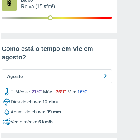
Relva (15 #/m³)
Como está o tempo em Vic em
agosto
?
Agosto
T. Média :
21°C
Máx.:
26°C
Min:
16°C
Dias de chuva:
12
dias
Acum. de chuva:
99 mm
Vento médio:
6 km/h