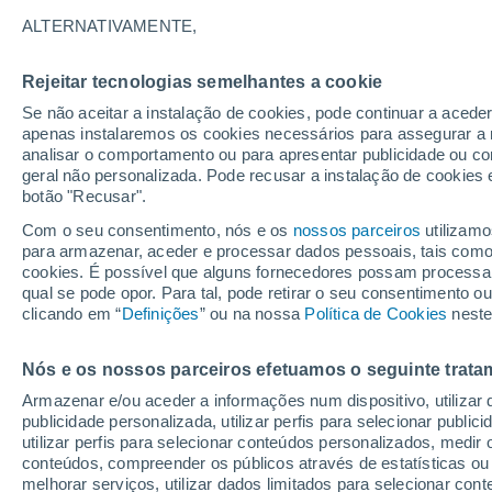
28°
ALTERNATIVAMENTE,
Rejeitar tecnologias semelhantes a cookie
40%
Se não aceitar a instalação de cookies, pode continuar a acede
Sensação de 29°
0.2 mm
apenas instalaremos os cookies necessários para assegurar a 
analisar o comportamento ou para apresentar publicidade ou co
geral não personalizada. Pode recusar a instalação de cookies 
botão "Recusar".
Última hora
Aviso amarelo de tempo quente neste distrito:
Com o seu consentimento, nós e os
nossos parceiros
utilizamo
39 ºC e noites tropicais; saiba até quando
para armazenar, aceder e processar dados pessoais, tais como a
cookies. É possível que alguns fornecedores possam processa
O Tempo 1 - 7 Dias
Radar de Chuva
Atualidade
Ma
qual se pode opor. Para tal, pode retirar o seu consentimento 
clicando em “
Definições
” ou na nossa
Política de Cookies
neste
Nós e os nossos parceiros efetuamos o seguinte trata
Amanhã
Sábado
D
Hoje
Armazenar e/ou aceder a informações num dispositivo, utilizar da
7 Ago.
8 Ago.
6 Ago.
publicidade personalizada, utilizar perfis para selecionar public
utilizar perfis para selecionar conteúdos personalizados, med
conteúdos, compreender os públicos através de estatísticas ou
melhorar serviços, utilizar dados limitados para selecionar cont
70%
60%
80%