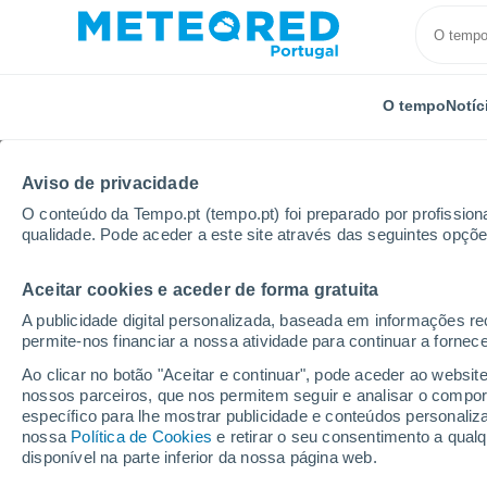
O tempo
Notíc
Aviso de privacidade
O conteúdo da Tempo.pt (tempo.pt) foi preparado por profissiona
qualidade. Pode aceder a este site através das seguintes opçõe
Aceitar cookies e aceder de forma gratuita
Início
Espanha
Catalunha
Província de Barcelo
A publicidade digital personalizada, baseada em informações r
permite-nos financiar a nossa atividade para continuar a fornec
Tempo em Vic
Ao clicar no botão "Aceitar e continuar", pode aceder ao websit
nossos parceiros, que nos permitem seguir e analisar o compo
17:45
Quinta
específico para lhe mostrar publicidade e conteúdos persona
nossa
Política de Cookies
e retirar o seu consentimento a qua
disponível na parte inferior da nossa página web.
Chuva fraca