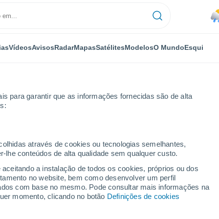
ias
Vídeos
Avisos
Radar
Mapas
Satélites
Modelos
O Mundo
Esqui
is para garantir que as informações fornecidas são de alta
s:
na
Vic
ecolhidas através de cookies ou tecnologias semelhantes,
er-lhe conteúdos de alta qualidade sem qualquer custo.
e aceitando a instalação de todos os cookies, próprios ou dos
rtamento no website, bem como desenvolver um perfil
...
lizados com base no mesmo. Pode consultar mais informações na
lquer momento, clicando no botão
Definições de cookies
Por horas
Intervalos nublados nas
próximas horas