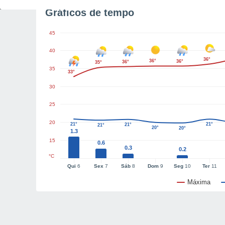
Gráficos de tempo
45
40
36°
36°
36°
36°
35°
35
33°
30
25
20
21°
21°
21°
21°
20°
20°
1.3
15
0.6
0.3
0.2
°C
Qui
6
Sex
7
Sáb
8
Dom
9
Seg
10
Ter
11
Máxima