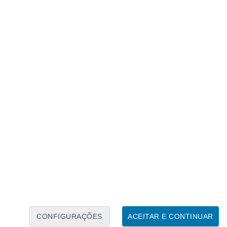
Calendário Lunar
Seg
Ter
Qua
Qui
Sex
Sáb
Domo
6
7
8
9
10
11
12
13
14
15
16
17
18
19
CONFIGURAÇÕES
ACEITAR E CONTINUAR