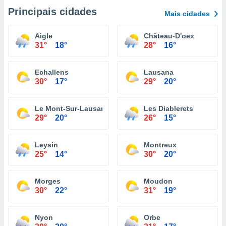
Principais cidades
Mais cidades
Aigle
Château-D'oex
31°
18°
28°
16°
Echallens
Lausana
30°
17°
29°
20°
Le Mont-Sur-Lausanne
Les Diablerets
29°
20°
26°
15°
Leysin
Montreux
25°
14°
30°
20°
Morges
Moudon
30°
22°
31°
19°
Nyon
Orbe