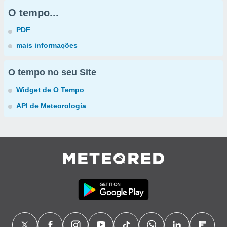
O tempo...
PDF
mais informações
O tempo no seu Site
Widget de O Tempo
API de Meteorologia