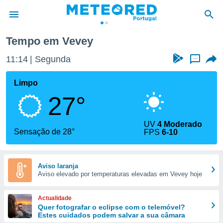
Tempo em Vevey
de
11:14
Segunda
...
 da
empo.pt) foi
Limpo
or
27°
is para
e as
 fornecidas
UV
4 Moderado
 qualidade.
Sensação de 28°
FPS
6-10
r a este
s das
opções:
Aviso laranja
Aviso elevado por temperaturas elevadas em Vevey hoje
ookies e
 forma
Actualidade
e digital
Quer fotografar o eclipse com o telemóvel?
Estes cuidados podem salvar a sua câmara
da,