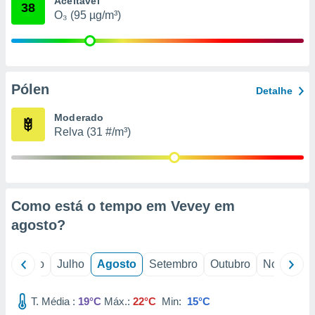
Aceitável
conteúdos.
38
O₃ (95 µg/m³)
ção
ão através
de
Pólen
,
Detalhe
 e
Moderado
dos,
Relva (31 #/m³)
publicidade
s, estudos
a e
mento de
Como está o tempo em Vevey em
ossos 1199
agosto
?
eiros
o
Junho
Julho
Agosto
Setembro
Outubro
Novembro
T. Média :
19°C
Máx.:
22°C
Min:
15°C