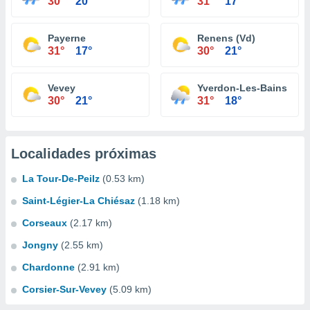
30°
20°
31°
17°
Payerne
Renens (Vd)
31°
17°
30°
21°
Vevey
Yverdon-Les-Bains
30°
21°
31°
18°
Localidades próximas
La Tour-De-Peilz
(0.53 km)
Saint-Légier-La Chiésaz
(1.18 km)
Corseaux
(2.17 km)
Jongny
(2.55 km)
Chardonne
(2.91 km)
Corsier-Sur-Vevey
(5.09 km)