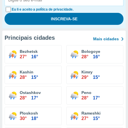
Eu li e aceito a política de privacidade.
Principais cidades
Mais cidades
Bezhetsk
Bologoye
27°
16°
28°
16°
Kashin
Kimry
28°
15°
29°
15°
Ostashkov
Peno
28°
17°
28°
17°
Ploskosh
Rameshki
30°
18°
27°
15°