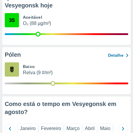
o qual se
Vesyegonsk hoje
ara tal,
 o seu
Aceitável
35
to ou opor-
O₃ (88 µg/m³)
essamento
m qualquer
ando em “
 ou na
Pólen
 Cookies
Detalhe
te.
Baixo
 nossos
Relva (9 #/m³)
s o
o de
Como está o tempo em Vesyegonsk em
e/ou aceder
agosto
?
ões num
utilizar
ados para
Janeiro
Fevereiro
Março
Abril
Maio
Junho
publicidade,