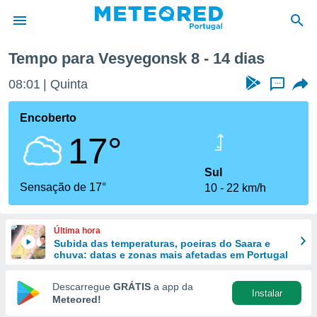
ana
Tempo para Vesyegonsk 8 - 14 dias
de
08:01
Quinta
...
 da
empo.pt) foi
Encoberto
or
17°
is para
e as
 fornecidas
Sul
 qualidade.
Sensação de 17°
10
22 km/h
r a este
s das
opções:
Última hora
Subida das temperaturas, poeiras do Saara e
ookies e
chuva: datas e zonas mais afetadas em Portugal
 forma
Descarregue
GRÁTIS
a app da
Instalar
e digital
Meteored!
da,