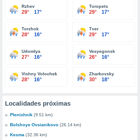
Rzhev
Toropets
29°
17°
29°
17°
Torzhok
Tver
28°
16°
29°
17°
Udomlya
Vesyegonsk
27°
16°
26°
16°
Vishny Volochek
Zharkovsky
28°
16°
30°
18°
Localidades próximas
Plenishnik
(9.51 km)
Bolshoye Ovsianikovo
(26.14 km)
Kesma
(32.36 km)