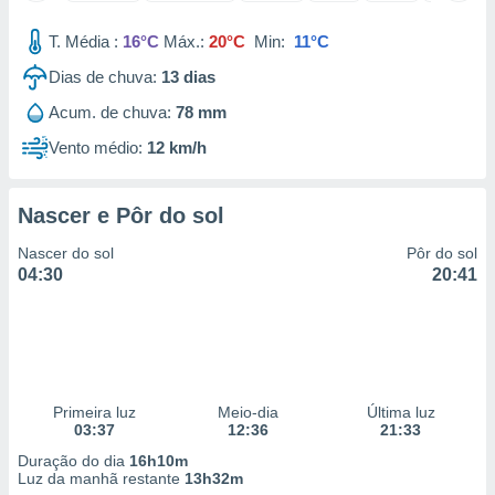
 para
T. Média :
16°C
Máx.:
20°C
Min:
11°C
a, utilizar
Dias de chuva:
13
dias
selecionar
Acum. de chuva:
78 mm
a, criar
personalizar
Vento médio:
12 km/h
tilizar
selecionar
Nascer e Pôr do sol
dos, medir
nho da
Nascer do sol
Pôr do sol
, medir o
04:30
20:41
o dos
r os
ravés de
s ou
s de dados
Primeira luz
Meio-dia
Última luz
es fontes,
03:37
12:36
21:33
 e melhorar
ilizar dados
Duração do dia
16h10m
ara
Luz da manhã restante
13h32m