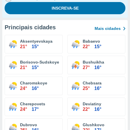
Principais cidades
Mais cidades
Aksentyevskaya
Babaevo
21°
15°
22°
15°
Borisovо-Sudskoye
Bushuikha
21°
15°
27°
16°
Charomskoye
Chebsara
24°
16°
25°
16°
Cherepovets
Deviatiny
24°
17°
22°
16°
Dubrovo
Glushkovo