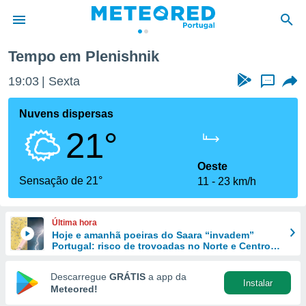
Tempo em Plenishnik
de
19:03
Sexta
...
 da
empo.pt) foi
Nuvens dispersas
or
21°
is para
e as
 fornecidas
Oeste
 qualidade.
Sensação de 21°
11
23 km/h
r a este
s das
opções:
Última hora
Hoje e amanhã poeiras do Saara “invadem”
ookies e
Portugal: risco de trovoadas no Norte e Centro
 forma
aumenta
Descarregue
GRÁTIS
a app da
Instalar
e digital
Meteored!
da,