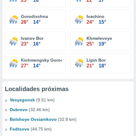
25°
16°
22°
17°
Gorodischna
Ivachino
26°
14°
24°
15°
Ivanov Bor
Khmelevoye
23°
16°
25°
19°
Kichmengsky Gorodok
Lipin Bor
27°
14°
21°
18°
Localidades próximas
Vesyegonsk
(9.51 km)
Dubrovo
(32.46 km)
Bolshoye Ovsianikovo
(32.8 km)
Fedtsovo
(44.75 km)