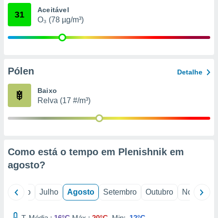
conteúdos.
Aceitável
31
O₃ (78 µg/m³)
ção
ão através
de
,
Pólen
 e
Detalhe
dos,
Baixo
publicidade
Relva (17 #/m³)
s, estudos
a e
mento de
Como está o tempo em Plenishnik em
ossos 1199
eiros
agosto
?
o
Junho
Julho
Agosto
Setembro
Outubro
Novembro
T. Média :
16°C
Máx.:
20°C
Min:
12°C