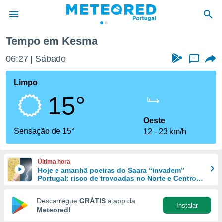
Tempo em Kesma
de
06:27
Sábado
...
 da
empo.pt) foi
Limpo
or
15°
is para
e as
 fornecidas
Oeste
 qualidade.
Sensação de 15°
12
23 km/h
r a este
s das
opções:
Última hora
Hoje e amanhã poeiras do Saara “invadem”
ookies e
Portugal: risco de trovoadas no Norte e Centro
 forma
aumenta
Descarregue
GRÁTIS
a app da
Instalar
e digital
Meteored!
da,