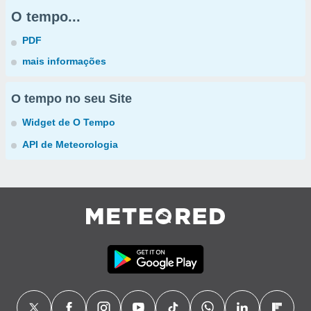
O tempo...
PDF
mais informações
O tempo no seu Site
Widget de O Tempo
API de Meteorologia