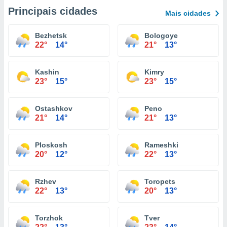
Principais cidades
Mais cidades
Bezhetsk
Bologoye
22°
14°
21°
13°
Kashin
Kimry
23°
15°
23°
15°
Ostashkov
Peno
21°
14°
21°
13°
Ploskosh
Rameshki
20°
12°
22°
13°
Rzhev
Toropets
22°
13°
20°
13°
Torzhok
Tver