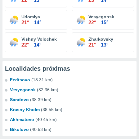
22°
13°
23°
14°
Udomlya
Vesyegonsk
21°
14°
22°
15°
Vishny Volochek
Zharkovsky
22°
14°
21°
13°
Localidades próximas
Fedtsovo
(18.31 km)
Vesyegonsk
(32.36 km)
Sandovo
(38.39 km)
Krasny Kholm
(38.55 km)
Akhmatovo
(40.45 km)
Bikolovo
(40.53 km)