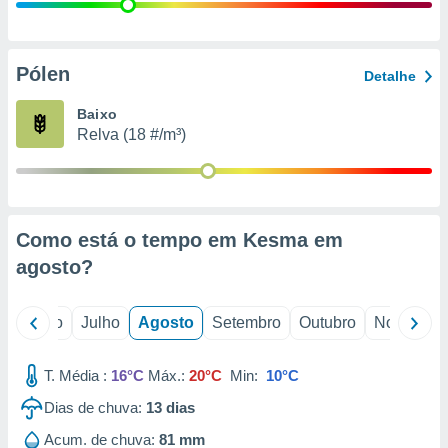
conteúdos.
ção
Pólen
Detalhe
ão através
de
Baixo
,
Relva (18 #/m³)
 e
dos,
publicidade
s, estudos
Como está o tempo em Kesma em
a e
mento de
agosto
?
ossos 1199
o
Junho
Julho
Agosto
Setembro
Outubro
Novembro
eiros
T. Média :
16°C
Máx.:
20°C
Min:
10°C
Dias de chuva:
13
dias
Acum. de chuva:
81 mm