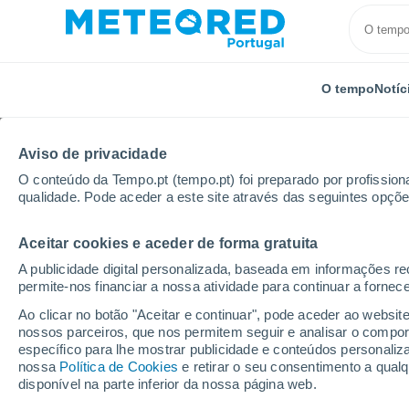
O tempo
Notíc
Aviso de privacidade
O conteúdo da Tempo.pt (tempo.pt) foi preparado por profissiona
qualidade. Pode aceder a este site através das seguintes opçõe
Aceitar cookies e aceder de forma gratuita
Início
Distrito de Lisboa
Ventosa
A publicidade digital personalizada, baseada em informações r
permite-nos financiar a nossa atividade para continuar a fornec
Tempo em Ventosa
Ao clicar no botão "Aceitar e continuar", pode aceder ao websit
nossos parceiros, que nos permitem seguir e analisar o compo
16:46
Sexta
específico para lhe mostrar publicidade e conteúdos persona
nossa
Política de Cookies
e retirar o seu consentimento a qua
disponível na parte inferior da nossa página web.
Névoa de poeira