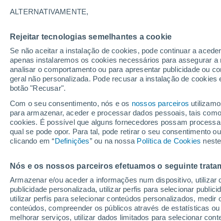
27°
ALTERNATIVAMENTE,
Rejeitar tecnologias semelhantes a cookie
Noroeste
Se não aceitar a instalação de cookies, pode continuar a acede
Sensação de 28°
16
-
36 km
apenas instalaremos os cookies necessários para assegurar a 
analisar o comportamento ou para apresentar publicidade ou co
geral não personalizada. Pode recusar a instalação de cookies 
botão "Recusar".
Última hora
Hoje e amanhã poeiras do Saara “invadem”
Com o seu consentimento, nós e os
nossos parceiros
utilizamo
Portugal: risco de trovoadas no Norte e Centr
para armazenar, aceder e processar dados pessoais, tais como a
aumenta
cookies. É possível que alguns fornecedores possam processa
O Tempo 1 - 7 Dias
Atualidade
Mapas de chuva
R
qual se pode opor. Para tal, pode retirar o seu consentimento 
clicando em “
Definições
” ou na nossa
Política de Cookies
neste
Nós e os nossos parceiros efetuamos o seguinte trata
Amanhã
Domingo
S
Hoje
Armazenar e/ou aceder a informações num dispositivo, utilizar da
8 Ago.
9 Ago.
7 Ago.
publicidade personalizada, utilizar perfis para selecionar public
utilizar perfis para selecionar conteúdos personalizados, med
conteúdos, compreender os públicos através de estatísticas ou
melhorar serviços, utilizar dados limitados para selecionar cont
30%