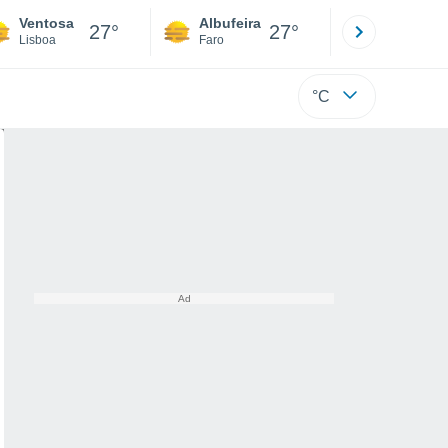
Ventosa
Albufeira
Lisboa
27°
27°
Lisboa
Faro
Lisboa
°C