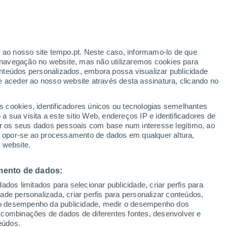
r ao nosso site tempo.pt. Neste caso, informamo-lo de que
/h
navegação no website, mas não utilizaremos cookies para
nteúdos personalizados, embora possa visualizar publicidade
e aceder ao nosso website através desta assinatura, clicando no
s cookies, identificadores únicos ou tecnologias semelhantes
o
 sua visita a este sitio Web, endereços IP e identificadores de
r os seus dados pessoais com base num interesse legítimo, ao
adar de Chuva
Satélites
Modelos
ou opor-se ao processamento de dados em qualquer altura,
 website.
mento de dados:
egunda
Terça
Quarta
Quinta
dos limitados para selecionar publicidade, criar perfis para
10 Ago.
11 Ago.
12 Ago.
13 Ago.
idade personalizada, criar perfis para personalizar conteúdos,
ir o desempenho da publicidade, medir o desempenho dos
 combinações de dados de diferentes fontes, desenvolver e
eúdos.