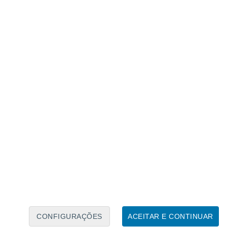
Calendário Lunar
Seg
Ter
Qua
Qui
Sex
Sáb
Domo
7
8
9
10
11
12
13
14
15
16
17
18
19
20
CONFIGURAÇÕES
ACEITAR E CONTINUAR