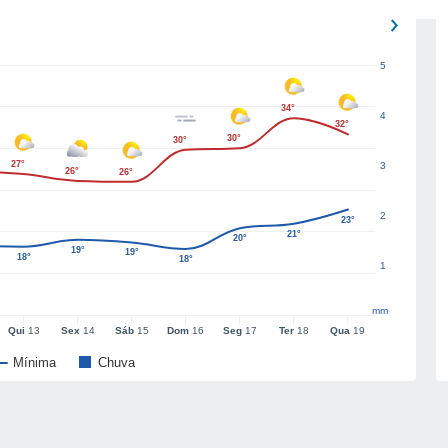
5
34°
4
32°
30°
30°
27°
3
26°
26°
2
23°
21°
20°
19°
19°
18°
18°
1
mm
Qui
13
Sex
14
Sáb
15
Dom
16
Seg
17
Ter
18
Qua
19
Mínima
Chuva