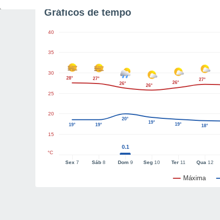
Gráficos de tempo
40
35
30
28°
27°
27°
26°
26°
26°
25
20
20°
19°
19°
19°
19°
18°
15
0.1
°C
Sex
7
Sáb
8
Dom
9
Seg
10
Ter
11
Qua
12
Máxima