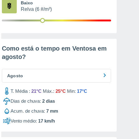
Baixo
Relva (6 #/m³)
Como está o tempo em Ventosa em
agosto
?
Agosto
T. Média :
21°C
Máx.:
25°C
Min:
17°C
Dias de chuva:
2
dias
Acum. de chuva:
7 mm
Vento médio:
17 km/h