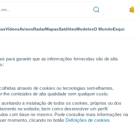
ias
Vídeos
Avisos
Radar
Mapas
Satélites
Modelos
O Mundo
Esqui
is para garantir que as informações fornecidas são de alta
s:
ecolhidas através de cookies ou tecnologias semelhantes,
er-lhe conteúdos de alta qualidade sem qualquer custo.
e aceitando a instalação de todos os cookies, próprios ou dos
rtamento no website, bem como desenvolver um perfil
...
lizados com base no mesmo. Pode consultar mais informações na
lquer momento, clicando no botão
Definições de cookies
Por horas
Névoa de poeira nas próximas
horas