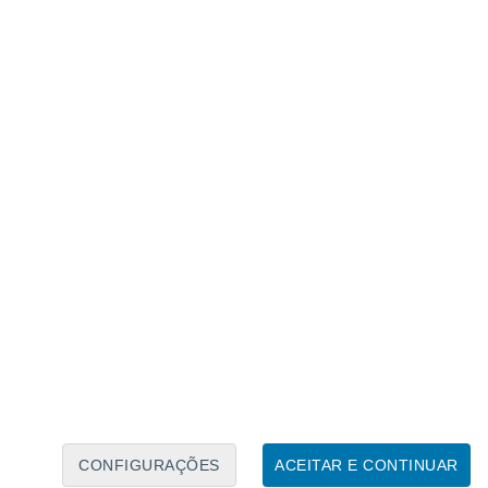
Calendário Lunar
Seg
Ter
Qua
Qui
Sex
Sáb
Domo
8
9
10
11
12
13
14
15
16
17
18
19
20
21
CONFIGURAÇÕES
ACEITAR E CONTINUAR