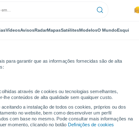
ias
Vídeos
Avisos
Radar
Mapas
Satélites
Modelos
O Mundo
Esqui
is para garantir que as informações fornecidas são de alta
s:
ecolhidas através de cookies ou tecnologias semelhantes,
er-lhe conteúdos de alta qualidade sem qualquer custo.
e aceitando a instalação de todos os cookies, próprios ou dos
rtamento no website, bem como desenvolver um perfil
...
lizados com base no mesmo. Pode consultar mais informações na
lquer momento, clicando no botão
Definições de cookies
Por horas
Névoa de poeira nas próximas
horas