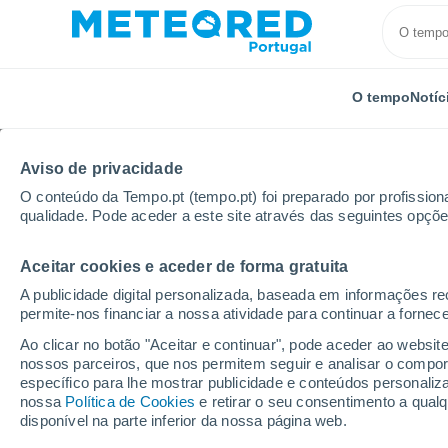
O tempo
Notíc
Aviso de privacidade
O conteúdo da Tempo.pt (tempo.pt) foi preparado por profissiona
qualidade. Pode aceder a este site através das seguintes opçõe
Aceitar cookies e aceder de forma gratuita
Início
Distrito de Lisboa
Alenquer
A publicidade digital personalizada, baseada em informações r
permite-nos financiar a nossa atividade para continuar a fornec
Tempo em Alenquer
Ao clicar no botão "Aceitar e continuar", pode aceder ao websit
nossos parceiros, que nos permitem seguir e analisar o compo
06:53
Sábado
específico para lhe mostrar publicidade e conteúdos persona
nossa
Política de Cookies
e retirar o seu consentimento a qua
disponível na parte inferior da nossa página web.
Névoa de poeira