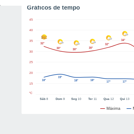
Gráficos de tempo
45
40
34°
35
32°
32°
30°
30°
30°
30
25
20
19°
18°
18°
18°
17°
17°
15
°C
Sáb
8
Dom
9
Seg
10
Ter
11
Qua
12
Qui
13
Máxima