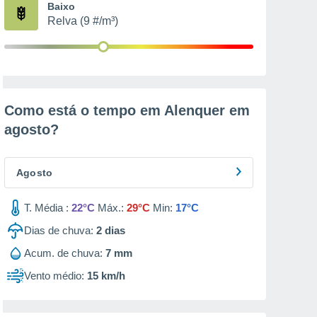
Baixo
Relva (9 #/m³)
Como está o tempo em Alenquer em
agosto
?
Agosto
T. Média :
22°C
Máx.:
29°C
Min:
17°C
Dias de chuva:
2
dias
Acum. de chuva:
7 mm
Vento médio:
15 km/h