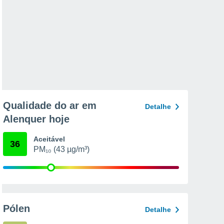
Qualidade do ar em
Detalhe
Alenquer hoje
Aceitável
36
PM₁₀ (43 µg/m³)
Pólen
Detalhe