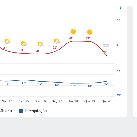
7.5
35°
35°
5
31°
31°
30°
29°
29°
2.5
17°
17°
17°
17°
16°
16°
16°
mm
Sex
14
Sáb
15
Dom
16
Seg
17
Ter
18
Qua
19
Qui
20
Mínima
Precipitação