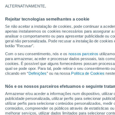
19°
ALTERNATIVAMENTE,
Rejeitar tecnologias semelhantes a cookie
Noroeste
Se não aceitar a instalação de cookies, pode continuar a acede
Sensação de 19°
13
-
24 km
apenas instalaremos os cookies necessários para assegurar a 
analisar o comportamento ou para apresentar publicidade ou co
geral não personalizada. Pode recusar a instalação de cookies 
botão "Recusar".
Última hora
Hoje e amanhã poeiras do Saara “invadem”
Com o seu consentimento, nós e os
nossos parceiros
utilizamo
Portugal: risco de trovoadas no Norte e Centr
para armazenar, aceder e processar dados pessoais, tais como a
aumenta
cookies. É possível que alguns fornecedores possam processa
O Tempo 1 - 7 Dias
Atualidade
Mapas de chuva
R
qual se pode opor. Para tal, pode retirar o seu consentimento 
clicando em “
Definições
” ou na nossa
Política de Cookies
neste
Nós e os nossos parceiros efetuamos o seguinte trata
Amanhã
Segunda
Hoje
Armazenar e/ou aceder a informações num dispositivo, utilizar da
9 Ago.
10 Ago.
8 Ago.
publicidade personalizada, utilizar perfis para selecionar public
utilizar perfis para selecionar conteúdos personalizados, med
conteúdos, compreender os públicos através de estatísticas ou
melhorar serviços, utilizar dados limitados para selecionar cont