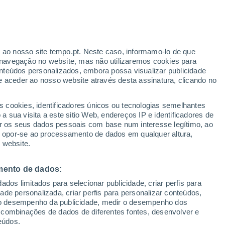
r ao nosso site tempo.pt. Neste caso, informamo-lo de que
/h
navegação no website, mas não utilizaremos cookies para
nteúdos personalizados, embora possa visualizar publicidade
e aceder ao nosso website através desta assinatura, clicando no
s cookies, identificadores únicos ou tecnologias semelhantes
o
 sua visita a este sitio Web, endereços IP e identificadores de
r os seus dados pessoais com base num interesse legítimo, ao
adar de Chuva
Satélites
Modelos
ou opor-se ao processamento de dados em qualquer altura,
 website.
mento de dados:
Terça
Quarta
Quinta
Sexta
dos limitados para selecionar publicidade, criar perfis para
11 Ago.
12 Ago.
13 Ago.
14 Ago.
idade personalizada, criar perfis para personalizar conteúdos,
ir o desempenho da publicidade, medir o desempenho dos
 combinações de dados de diferentes fontes, desenvolver e
eúdos.