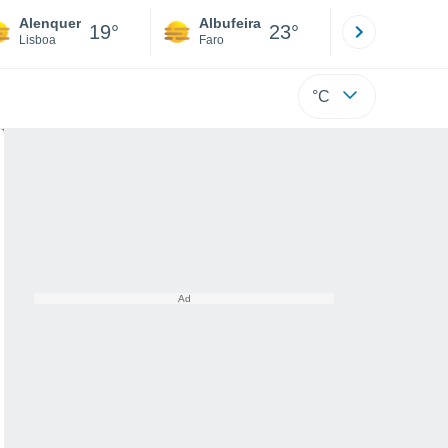
Alenquer
Albufeira
Lisboa
19°
23°
Lisboa
Faro
Lisboa
°C