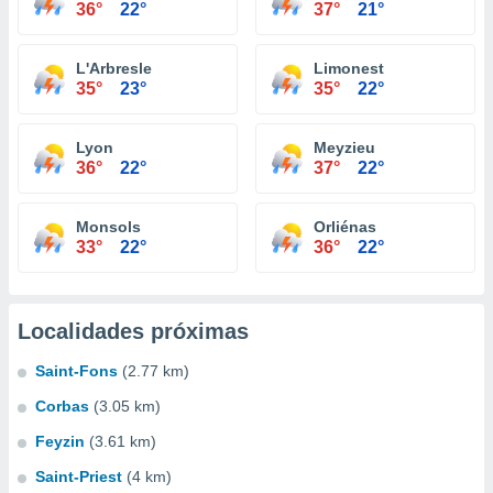
36°
22°
37°
21°
L'Arbresle
Limonest
35°
23°
35°
22°
Lyon
Meyzieu
36°
22°
37°
22°
Monsols
Orliénas
33°
22°
36°
22°
Localidades próximas
Saint-Fons
(2.77 km)
Corbas
(3.05 km)
Feyzin
(3.61 km)
Saint-Priest
(4 km)