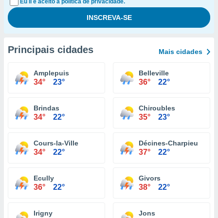
Eu li e aceito a política de privacidade.
Principais cidades
Mais cidades
Amplepuis
Belleville
34°
23°
36°
22°
Brindas
Chiroubles
34°
22°
35°
23°
Cours-la-Ville
Décines-Charpieu
34°
22°
37°
22°
Ecully
Givors
36°
22°
38°
22°
Irigny
Jons