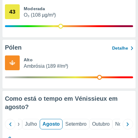
conteúdos.
Moderada
43
O₃ (108 µg/m³)
ção
ão através
de
,
 e
Pólen
Detalhe
dos,
Alto
publicidade
Ambrósia (189 #/m³)
s, estudos
a e
mento de
ossos 1199
Como está o tempo em Vénissieux em
eiros
agosto
?
o
Junho
Julho
Agosto
Setembro
Outubro
Novembro