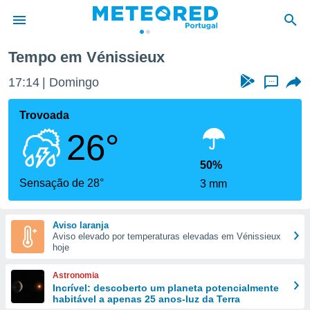
eux
Tempo em Vénissieux
de
17:14
Domingo
...
 da
empo.pt) foi
Trovoada
or
26°
is para
e as
 fornecidas
50%
 qualidade.
Sensação de 28°
3 mm
r a este
s das
opções:
Aviso laranja
Aviso elevado por temperaturas elevadas em Vénissieux
ookies e
hoje
 forma
Astronomia
e digital
Incrível: descoberto um planeta potencialmente
habitável a apenas 25 anos-luz da Terra
da,