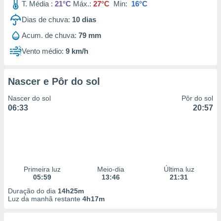
T. Média :
21°C
Máx.:
27°C
Min:
16°C
Dias de chuva:
10
dias
Acum. de chuva:
79 mm
Vento médio:
9 km/h
Nascer e Pôr do sol
Nascer do sol
Pôr do sol
06:33
20:57
Primeira luz
Meio-dia
Última luz
05:59
13:46
21:31
Duração do dia
14h25m
Luz da manhã restante
4h17m