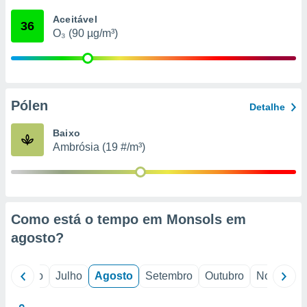
conteúdos.
Aceitável
36
O₃ (90 µg/m³)
ção
ão através
de
,
 e
Pólen
Detalhe
dos,
Baixo
publicidade
Ambrósia (19 #/m³)
s, estudos
a e
mento de
ossos 1199
Como está o tempo em Monsols em
eiros
agosto
?
o
Junho
Julho
Agosto
Setembro
Outubro
Novembro