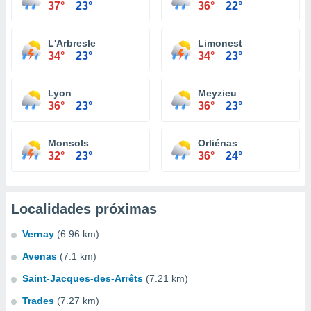
37°
23°
36°
22°
L'Arbresle
Limonest
34°
23°
34°
23°
Lyon
Meyzieu
36°
23°
36°
23°
Monsols
Orliénas
32°
23°
36°
24°
Localidades próximas
Vernay
(6.96 km)
Avenas
(7.1 km)
Saint-Jacques-des-Arrêts
(7.21 km)
Trades
(7.27 km)