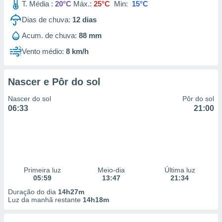
T. Média :
20°C
Máx.:
25°C
Min:
15°C
Dias de chuva:
12
dias
Acum. de chuva:
88 mm
Vento médio:
8 km/h
Nascer e Pôr do sol
Nascer do sol
Pôr do sol
06:33
21:00
Primeira luz
Meio-dia
Última luz
05:59
13:47
21:34
Duração do dia
14h27m
Luz da manhã restante
14h18m