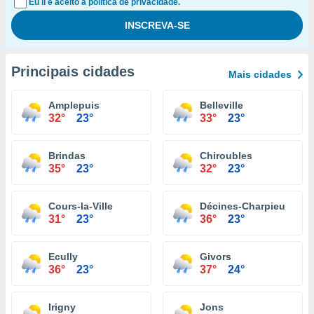
Eu li e aceito a política de privacidade.
Principais cidades
Mais cidades
Amplepuis
Belleville
32°
23°
33°
23°
Brindas
Chiroubles
35°
23°
32°
23°
Cours-la-Ville
Décines-Charpieu
31°
23°
36°
23°
Ecully
Givors
36°
23°
37°
24°
Irigny
Jons