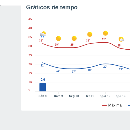
Gráficos de tempo
45
40
35
32°
31°
31°
29°
29°
29°
30
25
20
21°
20°
19°
18°
18°
17°
15
0.6
10
°C
Sáb
8
Dom
9
Seg
10
Ter
11
Qua
12
Qui
13
Máxima