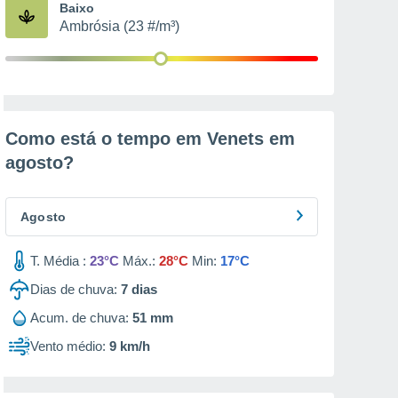
Baixo
Ambrósia (23 #/m³)
Como está o tempo em Venets em
agosto
?
Agosto
T. Média :
23°C
Máx.:
28°C
Min:
17°C
Dias de chuva:
7
dias
Acum. de chuva:
51 mm
Vento médio:
9 km/h