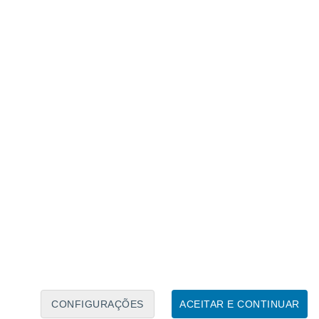
Calendário Lunar
Seg
Ter
Qua
Qui
Sex
Sáb
Domo
8
9
10
11
12
13
14
15
16
17
18
19
20
21
CONFIGURAÇÕES
ACEITAR E CONTINUAR