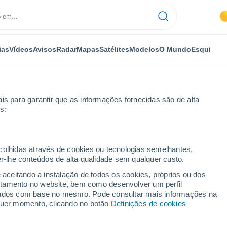
ias
Vídeos
Avisos
Radar
Mapas
Satélites
Modelos
O Mundo
Esqui
is para garantir que as informações fornecidas são de alta
s:
ecolhidas através de cookies ou tecnologias semelhantes,
er-lhe conteúdos de alta qualidade sem qualquer custo.
e aceitando a instalação de todos os cookies, próprios ou dos
rtamento no website, bem como desenvolver um perfil
...
lizados com base no mesmo. Pode consultar mais informações na
lquer momento, clicando no botão
Definições de cookies
Por horas
Céu limpo nas próximas horas