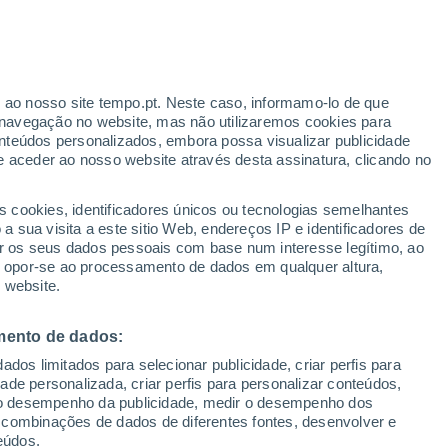
Aviso undefined
Aviso undefined por temperaturas
baixas em Venets hoje
r ao nosso site tempo.pt. Neste caso, informamo-lo de que
navegação no website, mas não utilizaremos cookies para
nteúdos personalizados, embora possa visualizar publicidade
e aceder ao nosso website através desta assinatura, clicando no
:
s cookies, identificadores únicos ou tecnologias semelhantes
sto
 sua visita a este sitio Web, endereços IP e identificadores de
r os seus dados pessoais com base num interesse legítimo, ao
adar de Chuva
Satélites
Modelos
ou opor-se ao processamento de dados em qualquer altura,
 website.
mento de dados:
Terça
Quarta
Quinta
Sexta
dos limitados para selecionar publicidade, criar perfis para
11 Ago.
12 Ago.
13 Ago.
14 Ago.
idade personalizada, criar perfis para personalizar conteúdos,
ir o desempenho da publicidade, medir o desempenho dos
 combinações de dados de diferentes fontes, desenvolver e
eúdos.