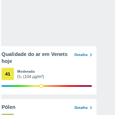
Qualidade do ar em Venets
Detalhe
hoje
Moderada
41
O₃ (104 µg/m³)
Pólen
Detalhe