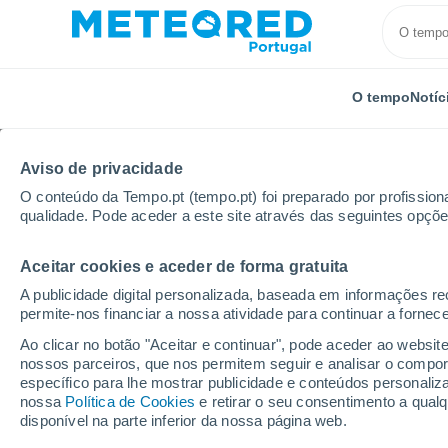
O tempo
Notíc
Aviso de privacidade
O conteúdo da Tempo.pt (tempo.pt) foi preparado por profissiona
qualidade. Pode aceder a este site através das seguintes opçõe
Aceitar cookies e aceder de forma gratuita
Início
Bulgária
Província de Shumen
Venets
A publicidade digital personalizada, baseada em informações r
permite-nos financiar a nossa atividade para continuar a fornec
Tempo em Venets
Ao clicar no botão "Aceitar e continuar", pode aceder ao websit
nossos parceiros, que nos permitem seguir e analisar o compo
17:10
Sábado
específico para lhe mostrar publicidade e conteúdos persona
nossa
Política de Cookies
e retirar o seu consentimento a qua
disponível na parte inferior da nossa página web.
Chuva fraca