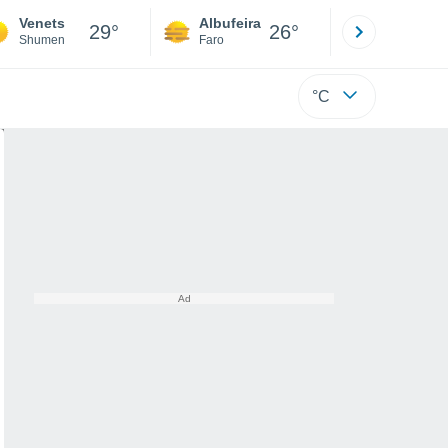
Venets
Albufeira
Lisboa
29°
26°
Shumen
Faro
Lisboa
°C