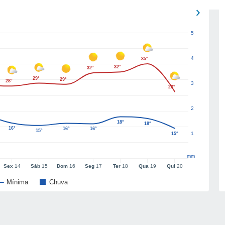
5
4
35°
32°
32°
29°
29°
28°
3
26°
2
18°
18°
16°
16°
16°
15°
1
15°
mm
Sex
14
Sáb
15
Dom
16
Seg
17
Ter
18
Qua
19
Qui
20
Mínima
Chuva