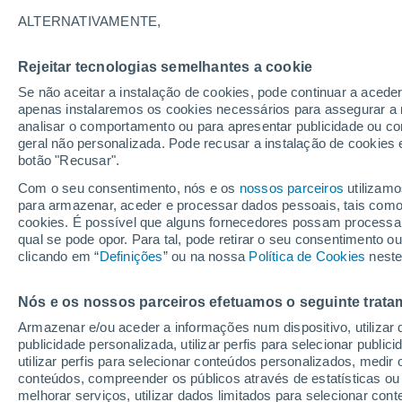
29°
ALTERNATIVAMENTE,
Rejeitar tecnologias semelhantes a cookie
30%
Se não aceitar a instalação de cookies, pode continuar a acede
Sensação de 30°
0.6 mm
apenas instalaremos os cookies necessários para assegurar a 
analisar o comportamento ou para apresentar publicidade ou co
geral não personalizada. Pode recusar a instalação de cookies 
botão "Recusar".
Última hora
40 ºC à vista em Portugal na próxima semana
Com o seu consentimento, nós e os
nossos parceiros
utilizamo
calor intensifica a partir de quarta, 12 de ago
para armazenar, aceder e processar dados pessoais, tais como a
cookies. É possível que alguns fornecedores possam processa
O Tempo 1 - 7 Dias
Atualidade
Mapas de chuva
R
qual se pode opor. Para tal, pode retirar o seu consentimento 
clicando em “
Definições
” ou na nossa
Política de Cookies
neste
Nós e os nossos parceiros efetuamos o seguinte trata
Amanhã
Segunda
Hoje
Armazenar e/ou aceder a informações num dispositivo, utilizar da
9 Ago.
10 Ago.
8 Ago.
publicidade personalizada, utilizar perfis para selecionar public
utilizar perfis para selecionar conteúdos personalizados, med
conteúdos, compreender os públicos através de estatísticas ou
melhorar serviços, utilizar dados limitados para selecionar cont
30%