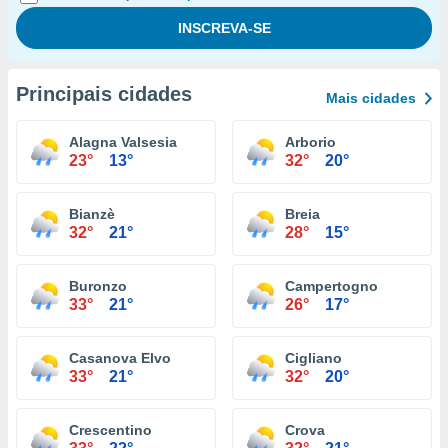
Principais cidades
Mais cidades
Alagna Valsesia
Arborio
23°
13°
32°
20°
Bianzè
Breia
32°
21°
28°
15°
Buronzo
Campertogno
33°
21°
26°
17°
Casanova Elvo
Cigliano
33°
21°
32°
20°
Crescentino
Crova