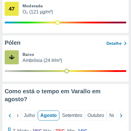
conteúdos.
Moderada
47
O₃ (121 µg/m³)
ção
ão através
de
,
Pólen
 e
Detalhe
dos,
Baixo
publicidade
Ambrósia (24 #/m³)
s, estudos
a e
mento de
Como está o tempo em Varallo em
ossos 1199
eiros
agosto
?
o
Junho
Julho
Agosto
Setembro
Outubro
Novembro
T. Média :
19°C
Máx.:
23°C
Min:
14°C