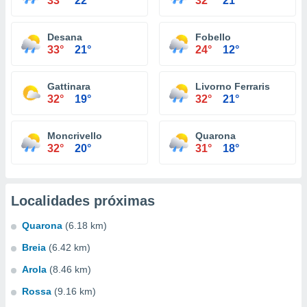
33°
22°
32°
21°
Desana
Fobello
33°
21°
24°
12°
Gattinara
Livorno Ferraris
32°
19°
32°
21°
Moncrivello
Quarona
32°
20°
31°
18°
Localidades próximas
Quarona
(6.18 km)
Breia
(6.42 km)
Arola
(8.46 km)
Rossa
(9.16 km)