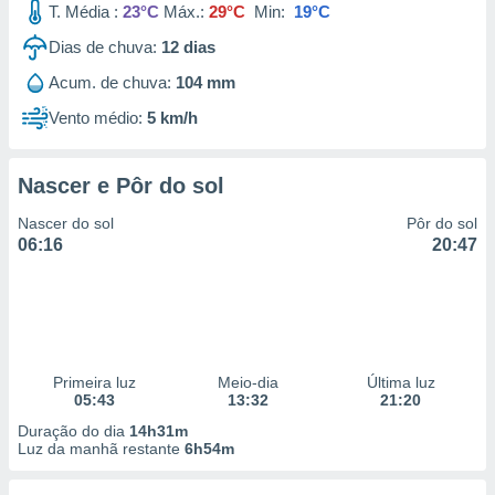
T. Média :
23°C
Máx.:
29°C
Min:
19°C
Dias de chuva:
12
dias
Acum. de chuva:
104 mm
Vento médio:
5 km/h
Nascer e Pôr do sol
Nascer do sol
Pôr do sol
06:16
20:47
Primeira luz
Meio-dia
Última luz
05:43
13:32
21:20
Duração do dia
14h31m
Luz da manhã restante
6h54m