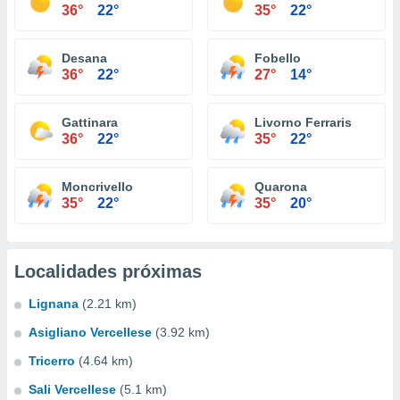
36°
22°
35°
22°
Desana
Fobello
36°
22°
27°
14°
Gattinara
Livorno Ferraris
36°
22°
35°
22°
Moncrivello
Quarona
35°
22°
35°
20°
Localidades próximas
Lignana
(2.21 km)
Asigliano Vercellese
(3.92 km)
Tricerro
(4.64 km)
Sali Vercellese
(5.1 km)