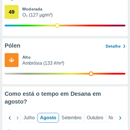
conteúdos.
Moderada
49
O₃ (127 µg/m³)
ção
ão através
de
,
 e
Pólen
Detalhe
dos,
Alto
publicidade
Ambrósia (133 #/m³)
s, estudos
a e
mento de
ossos 1199
Como está o tempo em Desana em
eiros
agosto
?
o
Junho
Julho
Agosto
Setembro
Outubro
Novembro