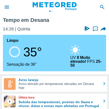
Tempo em Desana
de
14:26
Quinta
...
 da
empo.pt) foi
Limpo
or
35°
is para
e as
 fornecidas
UV
8 Muito
elevado!
FPS
25-
 qualidade.
Sensação de 36°
50
r a este
s das
opções:
Aviso laranja
Aviso elevado por temperaturas elevadas em Desana
ookies e
hoje
 forma
Última hora
e digital
Subida das temperaturas, poeiras do Saara e
da,
chuva: datas e zonas mais afetadas em Portugal