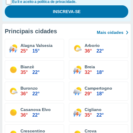
Eu li e aceito a política de privacidade.
Principais cidades
Mais cidades
Alagna Valsesia
Arborio
25°
15°
36°
22°
Bianzè
Breia
35°
22°
32°
18°
Buronzo
Campertogno
36°
22°
29°
18°
Casanova Elvo
Cigliano
36°
22°
35°
22°
Crescentino
Crova