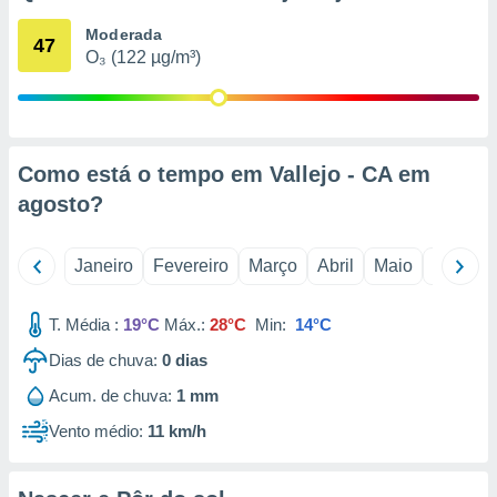
o qual se
Moderada
ara tal,
47
O₃ (122 µg/m³)
 o seu
to ou opor-
essamento
m qualquer
ando em “
 ou na
Como está o tempo em Vallejo - CA em
agosto
?
 Cookies
te.
Janeiro
Fevereiro
Março
Abril
Maio
Junho
 nossos
s o
T. Média :
19°C
Máx.:
28°C
Min:
14°C
o de
Dias de chuva:
0
dias
Acum. de chuva:
1 mm
e/ou aceder
ões num
Vento médio:
11 km/h
utilizar
ados para
publicidade,