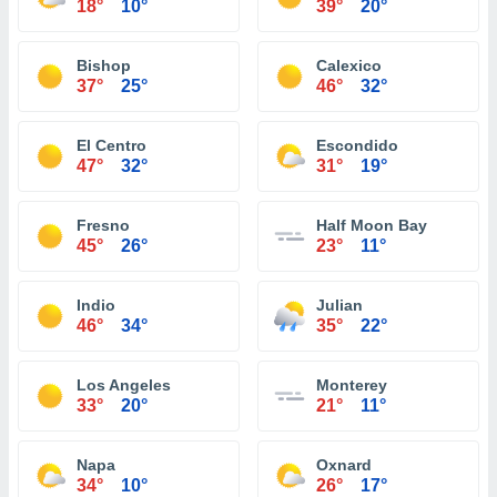
18°
10°
39°
20°
Bishop
Calexico
37°
25°
46°
32°
El Centro
Escondido
47°
32°
31°
19°
Fresno
Half Moon Bay
45°
26°
23°
11°
Indio
Julian
46°
34°
35°
22°
Los Angeles
Monterey
33°
20°
21°
11°
Napa
Oxnard
34°
10°
26°
17°