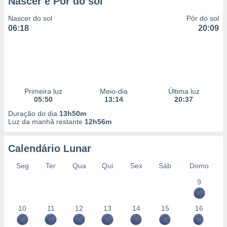
Nascer e Pôr do sol
 para
Nascer do sol
Pôr do sol
a, utilizar
06:18
20:09
selecionar
a, criar
personalizar
tilizar
selecionar
Primeira luz
Meio-dia
Última luz
05:50
13:14
20:37
dos, medir
nho da
Duração do dia
13h50m
Luz da manhã restante
12h56m
, medir o
o dos
Calendário Lunar
r os
ravés de
Seg
Ter
Qua
Qui
Sex
Sáb
Domo
s ou
s de dados
9
es fontes,
 e melhorar
10
11
12
13
14
15
16
ilizar dados
ara