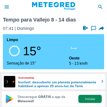
xima semana
Tempo para Vallejo 8 - 14 dias
de
07:41
Domingo
...
 da
empo.pt) foi
Limpo
or
15°
is para
e as
 fornecidas
Oeste
 qualidade.
Sensação de 15°
5
13 km/h
r a este
s das
opções:
Astronomia
Incrível: descoberto um planeta potencialmente
ookies e
habitável a apenas 25 anos-luz da Terra
 forma
Descarregue
GRÁTIS
a app da
Instalar
e digital
Meteored!
da,