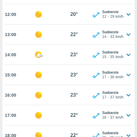
, permite-
Sudoeste
ar a nossa
20°
12:00
12
-
29
km/h
ara
ACEITAR
 fornecer-
E
os de alta
Sudoeste
CONTINUAR
22°
13:00
sem
14
-
33
km/h
sto.
CONFIGURAÇÕES
o botão
Sudoeste
23°
14:00
15
-
35
km/h
ontinuar",
r ao
itando a
Sudoeste
23°
15:00
de todos os
17
-
36
km/h
óprios ou
parceiros,
rmitem
Sudoeste
23°
16:00
17
-
37
km/h
lisar o
nto no
em como
Sudoeste
22°
17:00
 um perfil
16
-
37
km/h
para lhe
licidade e
Sudoeste
22°
18:00