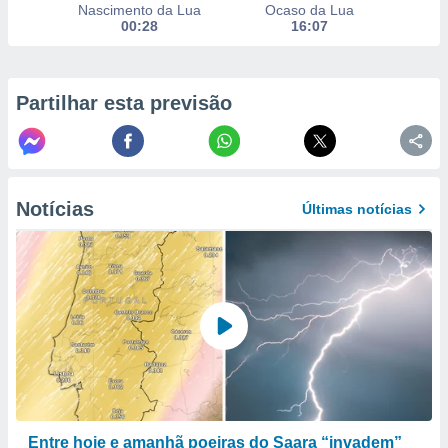
Nascimento da Lua
Ocaso da Lua
to ou opor-
00:28
16:07
essamento
m qualquer
ando em “
 ou na
Partilhar esta previsão
 Cookies
te.
 nossos
Notícias
Últimas notícias
s o
o de
e/ou aceder
ões num
utilizar
ados para
publicidade,
 para
a, utilizar
Entre hoje e amanhã poeiras do Saara “invadem”