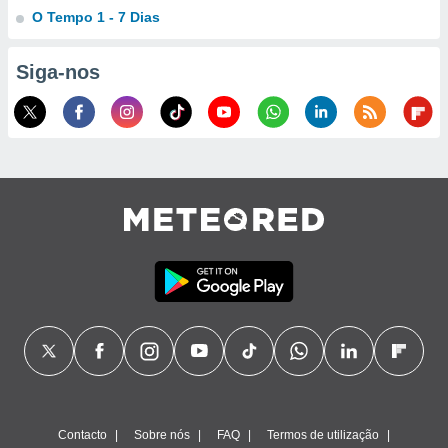
O Tempo 1 - 7 Dias
ão através
de
Siga-nos
,
 e
dos,
publicidade
s, estudos
a e
mento de
ossos 1199
eiros
Contacto
Sobre nós
FAQ
Termos de utilização