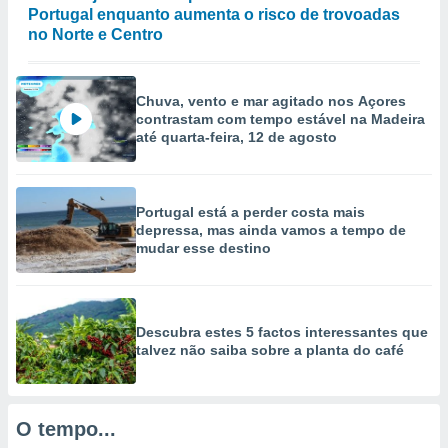
selecionar
Portugal enquanto aumenta o risco de trovoadas
no Norte e Centro
a, criar
personalizar
tilizar
Chuva, vento e mar agitado nos Açores
selecionar
contrastam com tempo estável na Madeira
até quarta-feira, 12 de agosto
dos, medir
nho da
, medir o
o dos
Portugal está a perder costa mais
depressa, mas ainda vamos a tempo de
r os
mudar esse destino
ravés de
s ou
s de dados
es fontes,
Descubra estes 5 factos interessantes que
 e melhorar
talvez não saiba sobre a planta do café
ilizar dados
ara
conteúdos.
O tempo...
ção