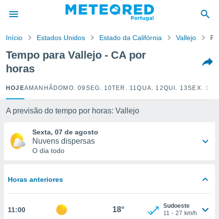
de
Início
Estados Unidos
Estado da Califórnia
Vallejo
Po
 da
empo.pt) foi
Tempo para Vallejo - CA por
or
horas
is para
e as
 fornecidas
HOJE
AMANHÃ
DOMO. 09
SEG. 10
TER. 11
QUA. 12
QUI. 13
SEX. 14
S
 qualidade.
r a este
A previsão do tempo por horas: Vallejo
s das
opções:
Sexta, 07 de agosto
Nuvens dispersas
ookies e
O dia todo
 forma
e digital
Horas anteriores
da,
m
 recolhidas
Sudoeste
18°
11:00
cookies ou
11
-
27
km/h