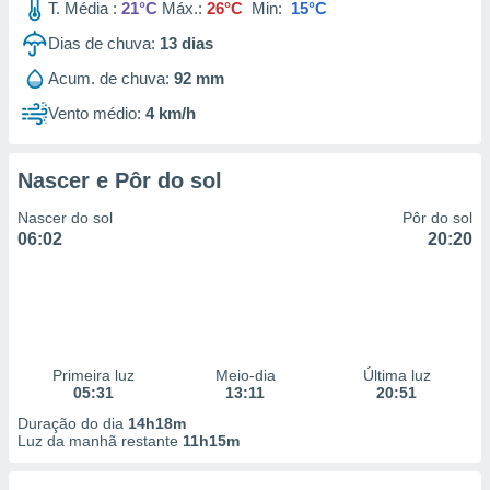
T. Média :
21°C
Máx.:
26°C
Min:
15°C
Dias de chuva:
13
dias
Acum. de chuva:
92 mm
Vento médio:
4 km/h
Nascer e Pôr do sol
Nascer do sol
Pôr do sol
06:02
20:20
Primeira luz
Meio-dia
Última luz
05:31
13:11
20:51
Duração do dia
14h18m
Luz da manhã restante
11h15m