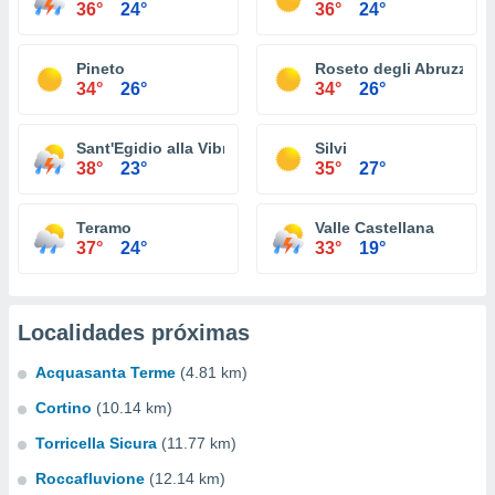
36°
24°
36°
24°
Pineto
Roseto degli Abruzzi
34°
26°
34°
26°
Sant'Egidio alla Vibrata
Silvi
38°
23°
35°
27°
Teramo
Valle Castellana
37°
24°
33°
19°
Localidades próximas
Acquasanta Terme
(4.81 km)
Cortino
(10.14 km)
Torricella Sicura
(11.77 km)
Roccafluvione
(12.14 km)