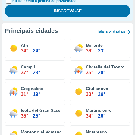
Eu li e aceito a política de privacidade.
Principais cidades
Mais cidades
Atri
Bellante
34°
24°
36°
23°
Campli
Civitella del Tronto
37°
23°
35°
20°
Crognaleto
Giulianova
31°
19°
33°
26°
Isola del Gran Sasso d'Italia
Martinsicuro
35°
25°
34°
26°
Montorio al Vomano
Notaresco