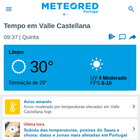
Tempo em Valle Castellana
de
09:37
Quinta
...
 da
empo.pt) foi
Limpo
or
30°
is para
e as
 fornecidas
UV
4 Moderado
 qualidade.
Sensação de 29°
FPS
6-10
r a este
s das
opções:
Aviso amarelo
Aviso moderado por temperaturas elevadas em Valle
ookies e
Castellana hoje
 forma
Última hora
e digital
Subida das temperaturas, poeiras do Saara e
chuva: datas e zonas mais afetadas em Portugal
da,