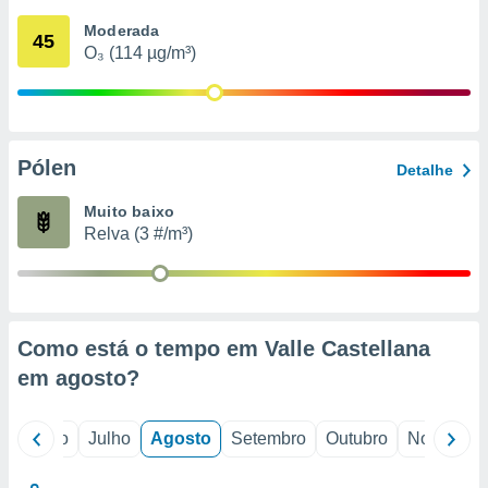
conteúdos.
Moderada
45
O₃ (114 µg/m³)
ção
ão através
de
,
 e
Pólen
Detalhe
dos,
Muito baixo
publicidade
Relva (3 #/m³)
s, estudos
a e
mento de
ossos 1199
Como está o tempo em Valle Castellana
eiros
em
agosto
?
o
Junho
Julho
Agosto
Setembro
Outubro
Novembro