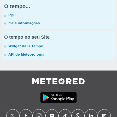
O tempo...
PDF
mais informações
O tempo no seu Site
Widget de O Tempo
API de Meteorologia