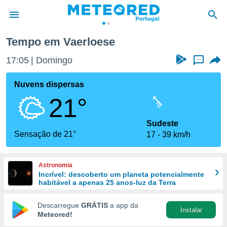
Tempo em Vaerloese
de
17:05
Domingo
...
 da
empo.pt) foi
Nuvens dispersas
or
21°
is para
e as
 fornecidas
Sudeste
 qualidade.
Sensação de 21°
17
39 km/h
r a este
s das
opções:
Astronomia
Incrível: descoberto um planeta potencialmente
ookies e
habitável a apenas 25 anos-luz da Terra
 forma
Descarregue
GRÁTIS
a app da
Instalar
e digital
Meteored!
da,