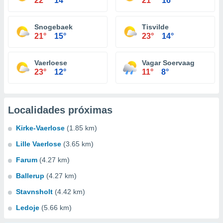
22°
14°
21°
16°
Snogebaek
Tisvilde
21°
15°
23°
14°
Vaerloese
Vagar Soervaag
23°
12°
11°
8°
Localidades próximas
Kirke-Vaerlose
(1.85 km)
Lille Vaerlose
(3.65 km)
Farum
(4.27 km)
Ballerup
(4.27 km)
Stavnsholt
(4.42 km)
Ledoje
(5.66 km)