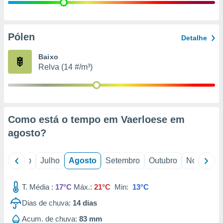
conteúdos.
ção
Pólen
Detalhe
ão através
de
Baixo
,
Relva (14 #/m³)
 e
dos,
publicidade
s, estudos
Como está o tempo em Vaerloese em
a e
mento de
agosto
?
ossos 1199
o
Junho
Julho
Agosto
Setembro
Outubro
Novembro
eiros
T. Média :
17°C
Máx.:
21°C
Min:
13°C
Dias de chuva:
14
dias
Acum. de chuva:
83 mm