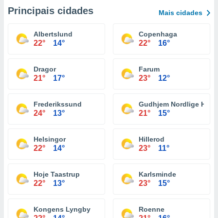
Principais cidades
Mais cidades
Albertslund
Copenhaga
22°
14°
22°
16°
Dragor
Farum
21°
17°
23°
12°
Frederikssund
Gudhjem Nordlige Havn
24°
13°
21°
15°
Helsingor
Hillerod
22°
14°
23°
11°
Hoje Taastrup
Karlsminde
22°
13°
23°
15°
Kongens Lyngby
Roenne