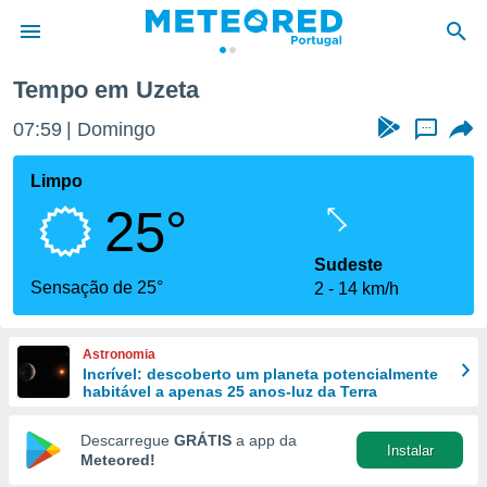
Tempo em Uzeta
de
07:59
Domingo
...
 da
empo.pt) foi
Limpo
or
25°
is para
e as
 fornecidas
Sudeste
 qualidade.
Sensação de 25°
2
14 km/h
r a este
s das
opções:
Astronomia
Incrível: descoberto um planeta potencialmente
ookies e
habitável a apenas 25 anos-luz da Terra
 forma
Descarregue
GRÁTIS
a app da
Instalar
e digital
Meteored!
da,