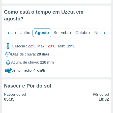
conteúdos.
Como está o tempo em Uzeta em
ção
agosto
?
ão através
de
,
o
Junho
Julho
Agosto
Setembro
Outubro
Novembro
 e
T. Média :
22°C
Máx.:
29°C
Min:
19°C
dos,
publicidade
Dias de chuva:
28
dias
s, estudos
a e
Acum. de chuva:
218 mm
mento de
Vento médio:
4 km/h
ossos 1199
eiros
Nascer e Pôr do sol
Nascer do sol
Pôr do sol
05:35
18:32