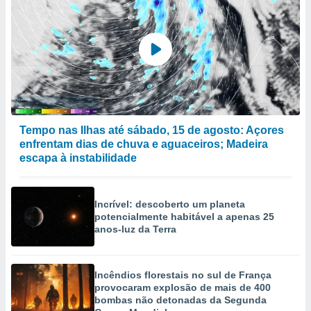
Tempo nas Ilhas até sábado, 15 de agosto: Açores
enfrentam dias de chuva e aguaceiros; Madeira
escapa à instabilidade
Incrível: descoberto um planeta
potencialmente habitável a apenas 25
anos-luz da Terra
Incêndios florestais no sul de França
provocaram explosão de mais de 400
bombas não detonadas da Segunda