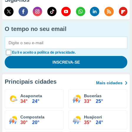
O tempo no seu email
Eu li e aceito a política de privacidade.
Principais cidades
Mais cidades
Acaponeta
Bucerías
34°
24°
33°
25°
Compostela
Huajicori
30°
20°
35°
24°