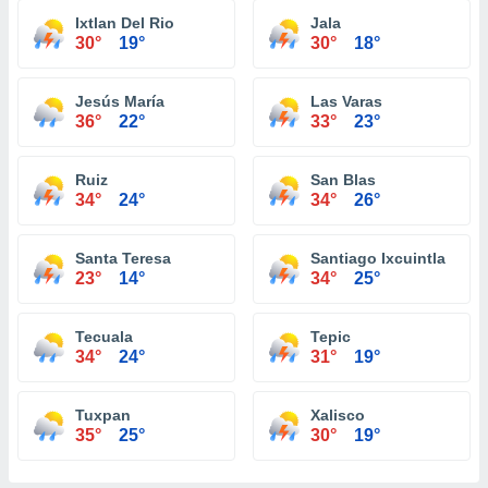
Ixtlan Del Rio
Jala
30°
19°
30°
18°
Jesús María
Las Varas
36°
22°
33°
23°
Ruiz
San Blas
34°
24°
34°
26°
Santa Teresa
Santiago Ixcuintla
23°
14°
34°
25°
Tecuala
Tepic
34°
24°
31°
19°
Tuxpan
Xalisco
35°
25°
30°
19°