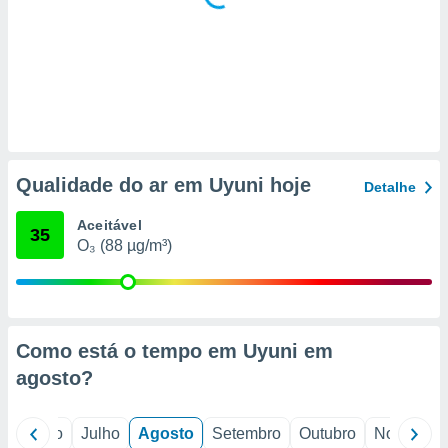
 para
a, utilizar
selecionar
a, criar
personalizar
tilizar
selecionar
Qualidade do ar em Uyuni hoje
Detalhe
dos, medir
nho da
Aceitável
35
, medir o
O₃ (88 µg/m³)
o dos
r os
ravés de
s ou
Como está o tempo em Uyuni em
s de dados
es fontes,
agosto
?
 e melhorar
ilizar dados
ara
o
Junho
Julho
Agosto
Setembro
Outubro
Novembro