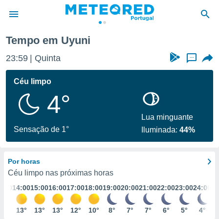
Tempo em Uyuni
de
23:59
Quinta
...
 da
empo.pt) foi
Céu limpo
or
4°
is para
e as
 fornecidas
Lua minguante
 qualidade.
Sensação de 1°
Iluminada:
44%
r a este
s das
opções:
Por horas
ookies e
Céu limpo nas próximas horas
 forma
3:00
14:00
15:00
16:00
17:00
18:00
19:00
20:00
21:00
22:00
23:00
24:00
e digital
11°
13°
13°
13°
12°
10°
8°
7°
7°
6°
5°
4°
da,