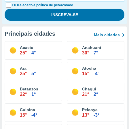
Eu li e aceito a política de privacidade.
Principais cidades
Mais cidades
Acacio
Anahuani
25°
4°
30°
7°
Ara
Atocha
25°
5°
15°
-4°
Betanzos
Chaqui
22°
1°
21°
2°
Culpina
Pelcoya
15°
-4°
13°
-3°