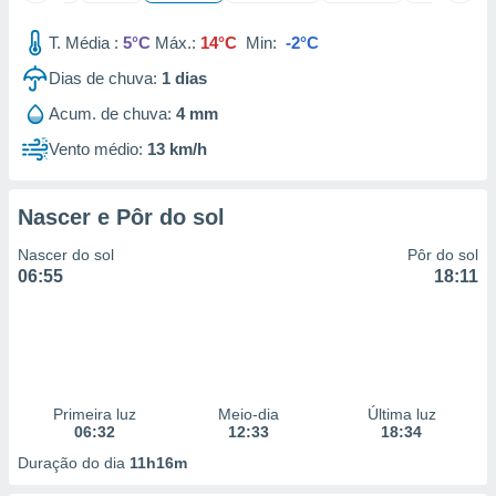
conteúdos.
T. Média :
5°C
Máx.:
14°C
Min:
-2°C
ção
Dias de chuva:
1
dias
ão através
Acum. de chuva:
4 mm
de
,
Vento médio:
13 km/h
 e
dos,
Nascer e Pôr do sol
publicidade
s, estudos
Nascer do sol
Pôr do sol
a e
06:55
18:11
mento de
ossos 1199
eiros
Primeira luz
Meio-dia
Última luz
06:32
12:33
18:34
Duração do dia
11h16m