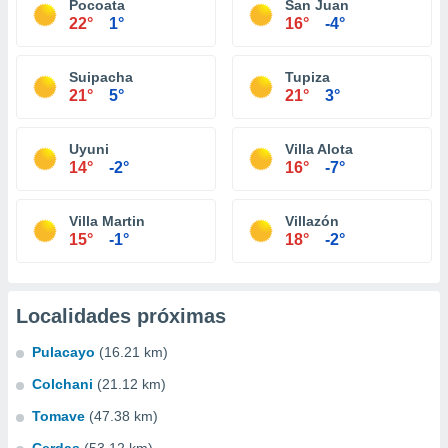
Pocoata
San Juan
22°
1°
16°
-4°
Suipacha
Tupiza
21°
5°
21°
3°
Uyuni
Villa Alota
14°
-2°
16°
-7°
Villa Martin
Villazón
15°
-1°
18°
-2°
Localidades próximas
Pulacayo
(16.21 km)
Colchani
(21.12 km)
Tomave
(47.38 km)