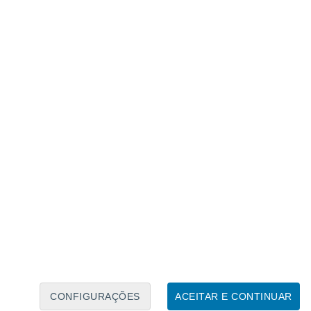
Calendário Lunar
Seg
Ter
Qua
Qui
Sex
Sáb
Domo
7
8
9
10
11
12
13
14
15
16
17
18
19
20
CONFIGURAÇÕES
ACEITAR E CONTINUAR