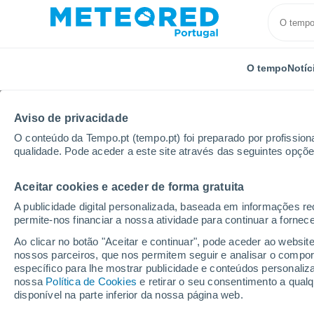
O tempo
Notíc
Aviso de privacidade
O conteúdo da Tempo.pt (tempo.pt) foi preparado por profissiona
qualidade. Pode aceder a este site através das seguintes opçõe
Aceitar cookies e aceder de forma gratuita
Início
Bolívia
Potosí
Atocha
A publicidade digital personalizada, baseada em informações r
permite-nos financiar a nossa atividade para continuar a fornec
Tempo em Atocha
Ao clicar no botão "Aceitar e continuar", pode aceder ao websit
nossos parceiros, que nos permitem seguir e analisar o compo
13:26
Sexta
específico para lhe mostrar publicidade e conteúdos persona
nossa
Política de Cookies
e retirar o seu consentimento a qua
disponível na parte inferior da nossa página web.
Nuvens dispersas