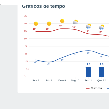
Gráficos de tempo
25
20
17°
16°
15°
15°
15
13°
12°
10
5
2°
0
1°
0°
-2°
-5
-4°
1.6
1.6
-5°
-10
°C
Sex
7
Sáb
8
Dom
9
Seg
10
Ter
11
Qua
12
Máxima