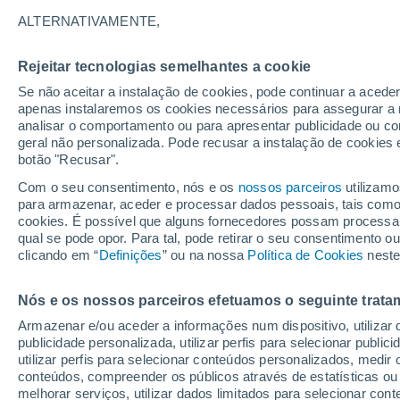
13°
ALTERNATIVAMENTE,
Rejeitar tecnologias semelhantes a cookie
Oeste
Se não aceitar a instalação de cookies, pode continuar a acede
Sensação de 13°
24
-
49 km
apenas instalaremos os cookies necessários para assegurar a 
analisar o comportamento ou para apresentar publicidade ou co
geral não personalizada. Pode recusar a instalação de cookies 
botão "Recusar".
Última hora
Hoje e amanhã poeiras do Saara “invadem”
Com o seu consentimento, nós e os
nossos parceiros
utilizamo
Portugal: risco de trovoadas no Norte e Centr
para armazenar, aceder e processar dados pessoais, tais como a
aumenta
cookies. É possível que alguns fornecedores possam processa
O Tempo 1 - 7 Dias
Atualidade
Mapas de nuvens
qual se pode opor. Para tal, pode retirar o seu consentimento 
clicando em “
Definições
” ou na nossa
Política de Cookies
neste
Nós e os nossos parceiros efetuamos o seguinte trata
Amanhã
Domingo
S
Hoje
Armazenar e/ou aceder a informações num dispositivo, utilizar da
8 Ago.
9 Ago.
7 Ago.
publicidade personalizada, utilizar perfis para selecionar public
utilizar perfis para selecionar conteúdos personalizados, med
conteúdos, compreender os públicos através de estatísticas ou
melhorar serviços, utilizar dados limitados para selecionar cont