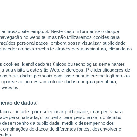
r ao nosso site tempo.pt. Neste caso, informamo-lo de que
/h
navegação no website, mas não utilizaremos cookies para
nteúdos personalizados, embora possa visualizar publicidade
e aceder ao nosso website através desta assinatura, clicando no
s cookies, identificadores únicos ou tecnologias semelhantes
o
 sua visita a este sitio Web, endereços IP e identificadores de
r os seus dados pessoais com base num interesse legítimo, ao
Radar de Chuva
Satélites
Modelos
ou opor-se ao processamento de dados em qualquer altura,
 website.
mento de dados:
egunda
Terça
Quarta
Quinta
dos limitados para selecionar publicidade, criar perfis para
10 Ago.
11 Ago.
12 Ago.
13 Ago.
idade personalizada, criar perfis para personalizar conteúdos,
ir o desempenho da publicidade, medir o desempenho dos
 combinações de dados de diferentes fontes, desenvolver e
eúdos.
90%
90%