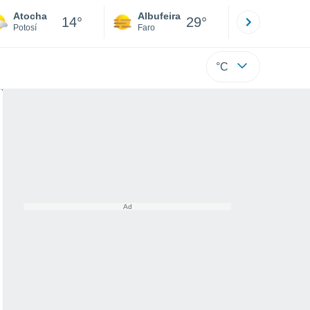
Atocha
Albufeira
Lisboa
14°
29°
Potosí
Faro
Lisboa
°C