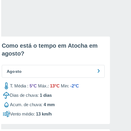
Como está o tempo em Atocha em
agosto
?
Agosto
T. Média :
5°C
Máx.:
13°C
Min:
-2°C
Dias de chuva:
1
dias
Acum. de chuva:
4 mm
Vento médio:
13 km/h