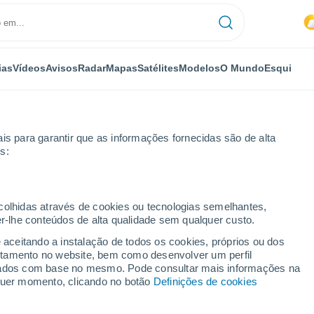
ias
Vídeos
Avisos
Radar
Mapas
Satélites
Modelos
O Mundo
Esqui
is para garantir que as informações fornecidas são de alta
s:
ecolhidas através de cookies ou tecnologias semelhantes,
er-lhe conteúdos de alta qualidade sem qualquer custo.
e aceitando a instalação de todos os cookies, próprios ou dos
rtamento no website, bem como desenvolver um perfil
...
lizados com base no mesmo. Pode consultar mais informações na
lquer momento, clicando no botão
Definições de cookies
Por horas
Intervalos nublados nas
próximas horas