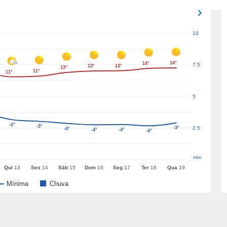
10
14°
14°
7.5
13°
13°
13°
11°
11°
5
-2°
-3°
-3°
2.5
-4°
-4°
-4°
-4°
mm
Qui
13
Sex
14
Sáb
15
Dom
16
Seg
17
Ter
18
Qua
19
Mínima
Chuva