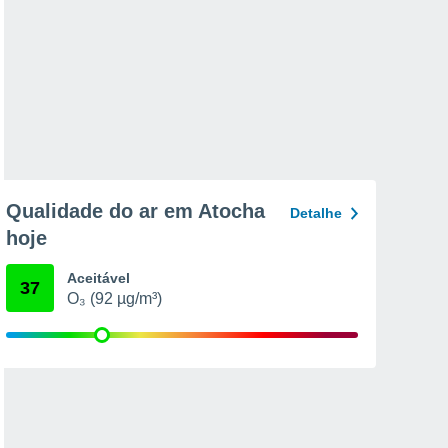
Qualidade do ar em Atocha
Detalhe
hoje
Aceitável
37
O₃ (92 µg/m³)