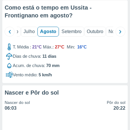
Como está o tempo em Ussita -
Frontignano em
agosto
?
o
Junho
Julho
Agosto
Setembro
Outubro
Novembro
T. Média :
21°C
Máx.:
27°C
Min:
16°C
Dias de chuva:
11
dias
Acum. de chuva:
70 mm
Vento médio:
5 km/h
Nascer e Pôr do sol
Nascer do sol
Pôr do sol
06:03
20:22