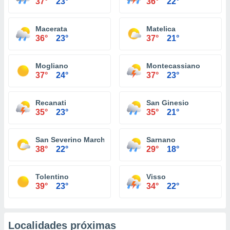
37°
23°
36°
22°
Macerata
Matelica
36°
23°
37°
21°
Mogliano
Montecassiano
37°
24°
37°
23°
Recanati
San Ginesio
35°
23°
35°
21°
San Severino Marche
Sarnano
38°
22°
29°
18°
Tolentino
Visso
39°
23°
34°
22°
Localidades próximas