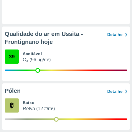
conteúdos.
ção
ão através
de
Qualidade do ar em Ussita -
Detalhe
,
Frontignano hoje
 e
Aceitável
dos,
39
O₃ (96 µg/m³)
publicidade
s, estudos
a e
mento de
Pólen
Detalhe
ossos 1199
eiros
Baixo
Relva (12 #/m³)