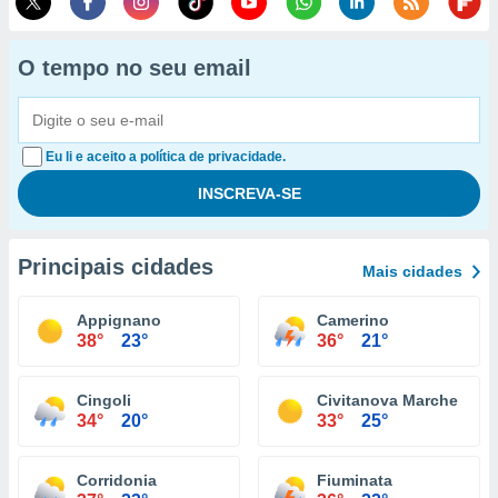
O tempo no seu email
Eu li e aceito a política de privacidade.
Principais cidades
Mais cidades
Appignano
Camerino
38°
23°
36°
21°
Cingoli
Civitanova Marche
34°
20°
33°
25°
Corridonia
Fiuminata