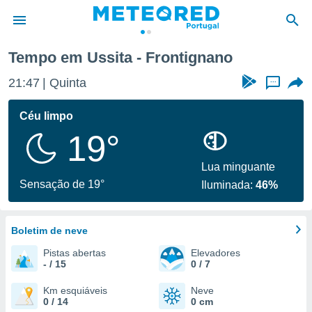
Tempo em Ussita - Frontignano
de
21:47
Quinta
...
 da
empo.pt) foi
Céu limpo
or
19°
is para
e as
 fornecidas
Lua minguante
 qualidade.
Sensação de 19°
Iluminada:
46%
r a este
s das
opções:
Boletim de neve
ookies e
Pistas abertas
Elevadores
 forma
- / 15
0 / 7
e digital
Km esquiáveis
Neve
0 / 14
0 cm
da,