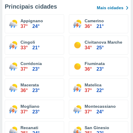
Principais cidades
Mais cidades
Appignano
Camerino
37°
24°
36°
21°
Cingoli
Civitanova Marche
33°
21°
34°
25°
Corridonia
Fiuminata
37°
23°
36°
23°
Macerata
Matelica
36°
23°
37°
22°
Mogliano
Montecassiano
37°
23°
37°
24°
Recanati
San Ginesio