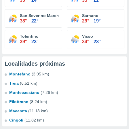
35°
24°
35°
22°
San Severino Marche
Sarnano
38°
22°
29°
19°
Tolentino
Visso
39°
23°
34°
23°
Localidades próximas
Montefano
(3.95 km)
Treia
(6.51 km)
Montecassiano
(7.26 km)
Filottrano
(8.24 km)
Macerata
(11.18 km)
Cingoli
(11.82 km)