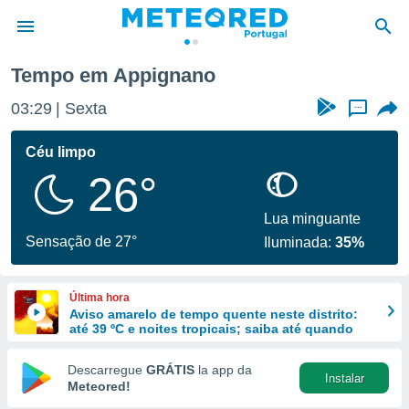
Tempo em Appignano
de
03:29
Sexta
...
 da
empo.pt) foi
Céu limpo
or
26°
is para
e as
 fornecidas
Lua minguante
 qualidade.
Sensação de 27°
Iluminada:
35%
r a este
s das
opções:
Última hora
Aviso amarelo de tempo quente neste distrito:
ookies e
até 39 ºC e noites tropicais; saiba até quando
 forma
Descarregue
GRÁTIS
la app da
Instalar
e digital
Meteored!
da,