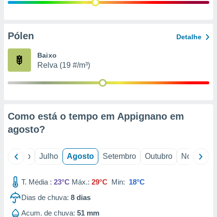
conteúdos.
ção
Pólen
Detalhe
ão através
de
Baixo
,
Relva (19 #/m³)
 e
dos,
publicidade
s, estudos
Como está o tempo em Appignano em
a e
mento de
agosto
?
ossos 1199
o
Junho
Julho
Agosto
Setembro
Outubro
Novembro
eiros
T. Média :
23°C
Máx.:
29°C
Min:
18°C
Dias de chuva:
8
dias
Acum. de chuva:
51 mm