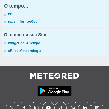
O tempo...
PDF
mais informações
O tempo no seu Site
Widget de O Tempo
API de Meteorologia