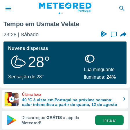
Tempo em Usmate Velate
de
23:28
Sábado
...
 da
empo.pt) foi
Nuvens dispersas
or
28°
is para
e as
 fornecidas
Lua minguante
 qualidade.
Sensação de 28°
Iluminada:
24%
r a este
s das
opções:
Última hora
40 ºC à vista em Portugal na próxima semana:
ookies e
calor intensifica a partir de quarta, 12 de agosto
 forma
Descarregue
GRÁTIS
a app da
Instalar
e digital
Meteored!
da,