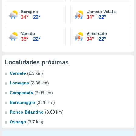
Seregno
Usmate Velate
34°
22°
34°
22°
Varedo
Vimercate
35°
22°
34°
22°
Localidades próximas
Carnate
(1.3 km)
Lomagna
(2.38 km)
Camparada
(3.09 km)
Bernareggio
(3.28 km)
Ronco Briantino
(3.69 km)
Osnago
(3.7 km)