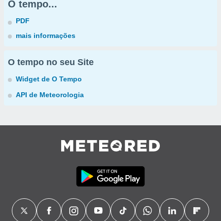
O tempo...
PDF
mais informações
O tempo no seu Site
Widget de O Tempo
API de Meteorologia