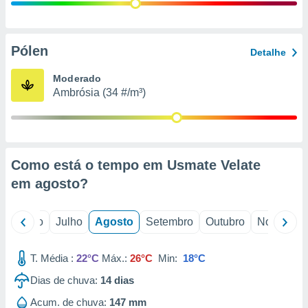
conteúdos.
ção
Pólen
Detalhe
ão através
de
Moderado
,
Ambrósia (34 #/m³)
 e
dos,
publicidade
s, estudos
Como está o tempo em Usmate Velate
a e
mento de
em
agosto
?
ossos 1199
o
Junho
Julho
Agosto
Setembro
Outubro
Novembro
eiros
T. Média :
22°C
Máx.:
26°C
Min:
18°C
Dias de chuva:
14
dias
Acum. de chuva:
147 mm