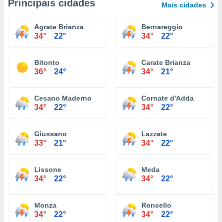
Principais cidades
Mais cidades
Agrate Brianza
Bernareggio
34°
22°
34°
22°
Bitonto
Carate Brianza
36°
24°
34°
21°
Cesano Maderno
Cornate d'Adda
34°
22°
34°
22°
Giussano
Lazzate
33°
21°
34°
22°
Lissone
Meda
34°
22°
34°
22°
Monza
Roncello
34°
22°
34°
22°