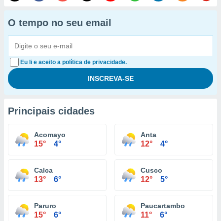
O tempo no seu email
Eu li e aceito a política de privacidade.
Principais cidades
Acomayo
Anta
15°
4°
12°
4°
Calca
Cusco
13°
6°
12°
5°
Paruro
Paucartambo
15°
6°
11°
6°