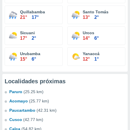
Quillabamba
Santo Tomás
21°
17°
13°
2°
Sicuani
Urcos
17°
2°
14°
6°
Urubamba
Yanaocá
15°
6°
12°
1°
Localidades próximas
Paruro
(25.25 km)
Acomayo
(25.77 km)
Paucartambo
(42.31 km)
Cusco
(42.77 km)
Calca
(54.82 km)