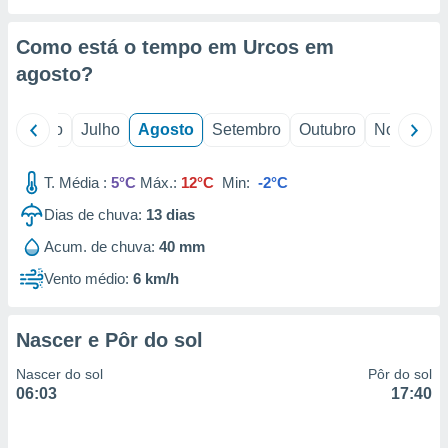
conteúdos.
Como está o tempo em Urcos em
ção
agosto
?
ão através
de
,
o
Junho
Julho
Agosto
Setembro
Outubro
Novembro
 e
T. Média :
5°C
Máx.:
12°C
Min:
-2°C
dos,
publicidade
Dias de chuva:
13
dias
s, estudos
a e
Acum. de chuva:
40 mm
mento de
Vento médio:
6 km/h
ossos 1199
eiros
Nascer e Pôr do sol
Nascer do sol
Pôr do sol
06:03
17:40