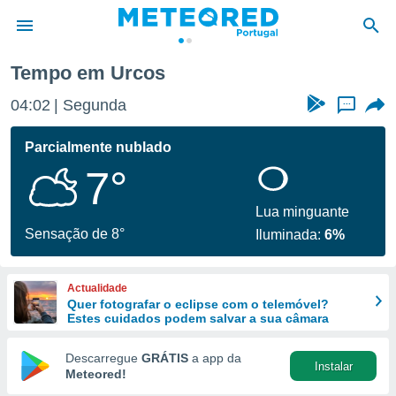
Tempo em Urcos
de
04:02
Segunda
...
 da
empo.pt) foi
Parcialmente nublado
or
7°
is para
e as
 fornecidas
Lua minguante
 qualidade.
Sensação de 8°
Iluminada:
6%
r a este
s das
opções:
Actualidade
Quer fotografar o eclipse com o telemóvel?
ookies e
Estes cuidados podem salvar a sua câmara
 forma
Descarregue
GRÁTIS
a app da
Instalar
e digital
Meteored!
da,