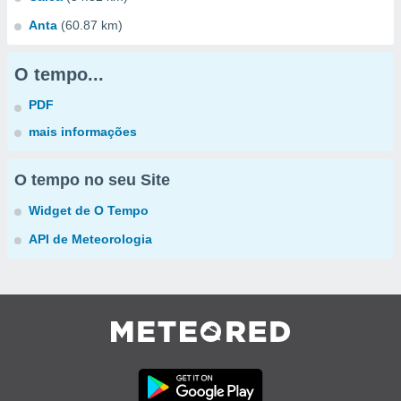
Anta
(60.87 km)
O tempo...
PDF
mais informações
O tempo no seu Site
Widget de O Tempo
API de Meteorologia