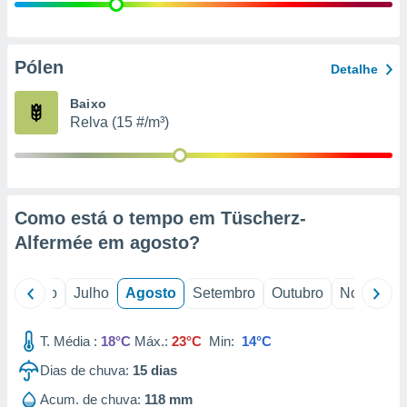
conteúdos.
ção
Pólen
Detalhe
ão através
de
Baixo
,
Relva (15 #/m³)
 e
dos,
publicidade
s, estudos
Como está o tempo em Tüscherz-
a e
mento de
Alfermée em
agosto
?
ossos 1199
o
Junho
Julho
Agosto
Setembro
Outubro
Novembro
eiros
T. Média :
18°C
Máx.:
23°C
Min:
14°C
Dias de chuva:
15
dias
Acum. de chuva:
118 mm