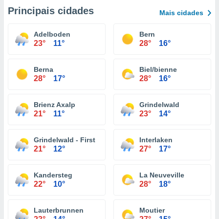
Principais cidades
Mais cidades
Adelboden
Bern
23°
11°
28°
16°
Berna
Biel/bienne
28°
17°
28°
16°
Brienz Axalp
Grindelwald
21°
11°
23°
14°
Grindelwald - First
Interlaken
21°
12°
27°
17°
Kandersteg
La Neuveville
22°
10°
28°
18°
Lauterbrunnen
Moutier