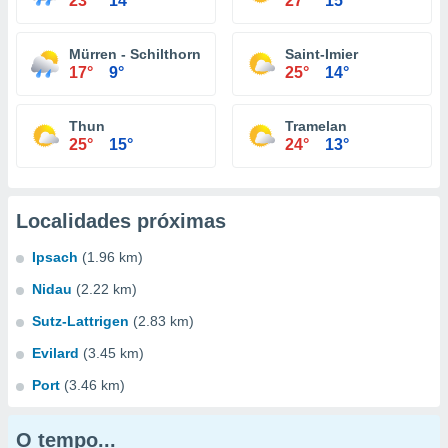
23°
14°
27°
15°
Mürren - Schilthorn
Saint-Imier
17°
9°
25°
14°
Thun
Tramelan
25°
15°
24°
13°
Localidades próximas
Ipsach
(1.96 km)
Nidau
(2.22 km)
Sutz-Lattrigen
(2.83 km)
Evilard
(3.45 km)
Port
(3.46 km)
O tempo...