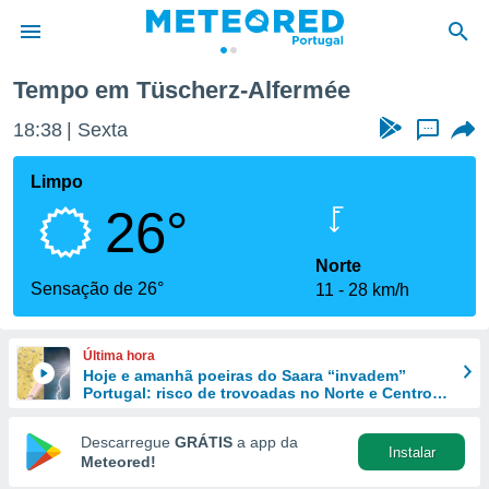
Tempo em Tüscherz-Alfermée
de
18:38
Sexta
...
 da
empo.pt) foi
Limpo
or
26°
is para
e as
 fornecidas
Norte
 qualidade.
Sensação de 26°
11
28 km/h
r a este
s das
opções:
Última hora
Hoje e amanhã poeiras do Saara “invadem”
ookies e
Portugal: risco de trovoadas no Norte e Centro
 forma
aumenta
Descarregue
GRÁTIS
a app da
Instalar
e digital
Meteored!
da,