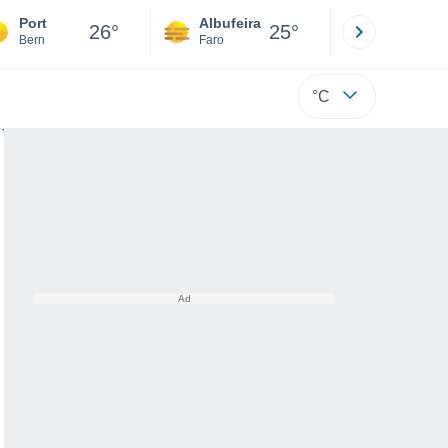
Port
Albufeira
Lisboa
26°
25°
Bern
Faro
Lisboa
°C