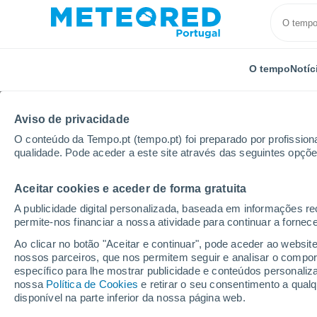
O tempo
Notíc
Aviso de privacidade
O conteúdo da Tempo.pt (tempo.pt) foi preparado por profissiona
qualidade. Pode aceder a este site através das seguintes opçõe
Aceitar cookies e aceder de forma gratuita
Início
Suíça
Cantão de Berna
Port
A publicidade digital personalizada, baseada em informações r
permite-nos financiar a nossa atividade para continuar a fornec
Tempo em Port
Ao clicar no botão "Aceitar e continuar", pode aceder ao websit
nossos parceiros, que nos permitem seguir e analisar o compo
10:04
Sábado
específico para lhe mostrar publicidade e conteúdos persona
nossa
Política de Cookies
e retirar o seu consentimento a qua
disponível na parte inferior da nossa página web.
Limpo