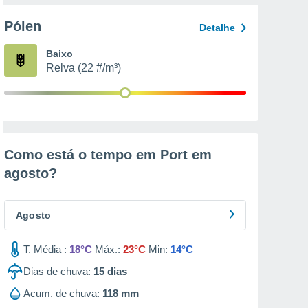
Pólen
Detalhe
Baixo
Relva (22 #/m³)
Como está o tempo em Port em
agosto
?
Agosto
T. Média :
18°C
Máx.:
23°C
Min:
14°C
Dias de chuva:
15
dias
Acum. de chuva:
118 mm