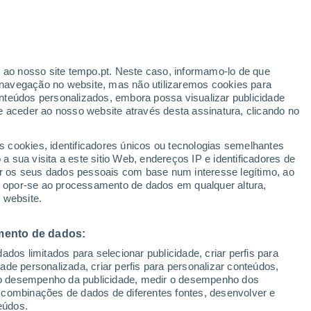
r ao nosso site tempo.pt. Neste caso, informamo-lo de que
h
navegação no website, mas não utilizaremos cookies para
nteúdos personalizados, embora possa visualizar publicidade
e aceder ao nosso website através desta assinatura, clicando no
s cookies, identificadores únicos ou tecnologias semelhantes
o
 sua visita a este sitio Web, endereços IP e identificadores de
r os seus dados pessoais com base num interesse legítimo, ao
ura
Radar de Chuva
Satélites
Modelos
ou opor-se ao processamento de dados em qualquer altura,
 website.
mento de dados:
Terça
Quarta
Quinta
Sexta
dos limitados para selecionar publicidade, criar perfis para
11 Ago.
12 Ago.
13 Ago.
14 Ago.
idade personalizada, criar perfis para personalizar conteúdos,
ir o desempenho da publicidade, medir o desempenho dos
 combinações de dados de diferentes fontes, desenvolver e
eúdos.