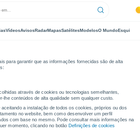
ias
Vídeos
Avisos
Radar
Mapas
Satélites
Modelos
O Mundo
Esqui
is para garantir que as informações fornecidas são de alta
s:
ecolhidas através de cookies ou tecnologias semelhantes,
er-lhe conteúdos de alta qualidade sem qualquer custo.
e aceitando a instalação de todos os cookies, próprios ou dos
rtamento no website, bem como desenvolver um perfil
...
lizados com base no mesmo. Pode consultar mais informações na
lquer momento, clicando no botão
Definições de cookies
Por horas
Céu limpo nas próximas horas