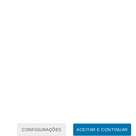
Calendário Lunar
Seg
Ter
Qua
Qui
Sex
Sáb
Domo
8
9
10
11
12
13
14
15
16
17
18
19
20
21
CONFIGURAÇÕES
ACEITAR E CONTINUAR