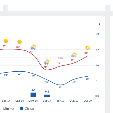
20
35°
35°
15
32°
31°
27°
25°
10
22°
21°
20°
20°
18°
5
16°
16°
13°
1.4
0.8
mm
Sex
14
Sáb
15
Dom
16
Seg
17
Ter
18
Qua
19
Qui
20
Mínima
Chuva