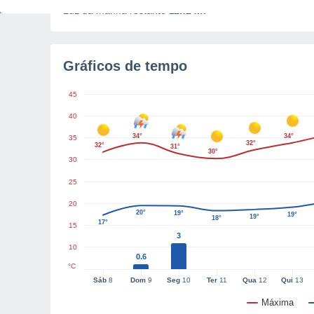
Luz da manhã restante
11h24m
Gráficos de tempo
45
40
34°
34°
35
32°
32°
31°
30°
30
25
20
20°
19°
19°
19°
18°
17°
15
3
10
0.6
°C
Sáb
8
Dom
9
Seg
10
Ter
11
Qua
12
Qui
13
Máxima