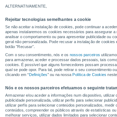
24°
ALTERNATIVAMENTE,
Rejeitar tecnologias semelhantes a cookie
Este
Se não aceitar a instalação de cookies, pode continuar a acede
Sensação de 25°
6
-
20 km/
apenas instalaremos os cookies necessários para assegurar a 
analisar o comportamento ou para apresentar publicidade ou co
geral não personalizada. Pode recusar a instalação de cookies 
botão "Recusar".
Última hora
Hoje e amanhã poeiras do Saara “invadem”
Com o seu consentimento, nós e os
nossos parceiros
utilizamo
Portugal: risco de trovoadas no Norte e Centr
para armazenar, aceder e processar dados pessoais, tais como a
aumenta
cookies. É possível que alguns fornecedores possam processa
O Tempo 1 - 7 Dias
Atualidade
Mapas de temperat
qual se pode opor. Para tal, pode retirar o seu consentimento 
clicando em “
Definições
” ou na nossa
Política de Cookies
neste
Nós e os nossos parceiros efetuamos o seguinte trata
Amanhã
Segunda
Hoje
Armazenar e/ou aceder a informações num dispositivo, utilizar da
9 Ago.
10 Ago.
8 Ago.
publicidade personalizada, utilizar perfis para selecionar public
utilizar perfis para selecionar conteúdos personalizados, med
conteúdos, compreender os públicos através de estatísticas ou
melhorar serviços, utilizar dados limitados para selecionar cont
50%
60%