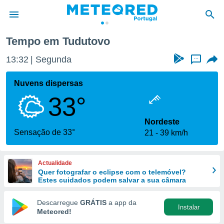
Tempo em Tudutovo
de
13:32
Segunda
...
 da
empo.pt) foi
Nuvens dispersas
or
33°
is para
e as
 fornecidas
Nordeste
 qualidade.
Sensação de 33°
21
39 km/h
r a este
s das
opções:
Actualidade
Quer fotografar o eclipse com o telemóvel?
ookies e
Estes cuidados podem salvar a sua câmara
 forma
Descarregue
GRÁTIS
a app da
Instalar
e digital
Meteored!
da,