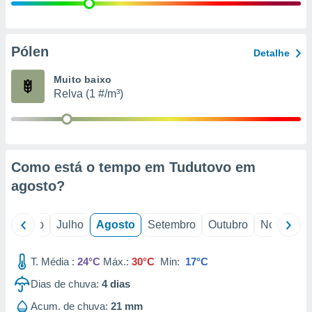
conteúdos.
ção
Pólen
Detalhe
ão através
de
Muito baixo
,
Relva (1 #/m³)
 e
dos,
publicidade
s, estudos
Como está o tempo em Tudutovo em
a e
mento de
agosto
?
ossos 1199
o
Junho
Julho
Agosto
Setembro
Outubro
Novembro
eiros
T. Média :
24°C
Máx.:
30°C
Min:
17°C
Dias de chuva:
4
dias
Acum. de chuva:
21 mm