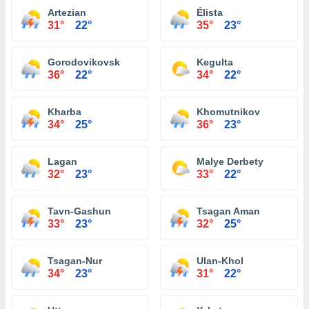
Artezian
Élista
31°
22°
35°
23°
Gorodovikovsk
Kegulta
36°
22°
34°
22°
Kharba
Khomutnikov
34°
25°
36°
23°
Lagan
Malye Derbety
32°
23°
33°
22°
Tavn-Gashun
Tsagan Aman
33°
23°
32°
25°
Tsagan-Nur
Ulan-Khol
34°
23°
31°
22°