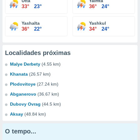
Utta
Yalmta
33°
23°
36°
24°
Yashalta
Yashkul
36°
22°
34°
24°
Localidades próximas
Malye Derbety
(4.55 km)
Khanata
(26.57 km)
Plodovitoye
(27.24 km)
Abganerovo
(36.67 km)
Dubovy Ovrag
(44.5 km)
Aksay
(48.84 km)
O tempo...