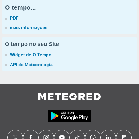
O tempo...
PDF
mais informações
O tempo no seu Site
Widget de O Tempo
API de Meteorologia