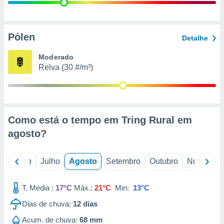
conteúdos.
ção
Pólen
Detalhe
ão através
de
Moderado
,
Relva (30 #/m³)
 e
dos,
publicidade
s, estudos
Como está o tempo em Tring Rural em
a e
mento de
agosto
?
ossos 1199
o
Junho
Julho
Agosto
Setembro
Outubro
Novembro
eiros
T. Média :
17°C
Máx.:
21°C
Min:
13°C
Dias de chuva:
12
dias
Acum. de chuva:
68 mm