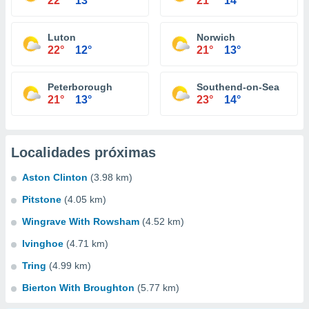
22°
13°
21°
14°
Luton
Norwich
22°
12°
21°
13°
Peterborough
Southend-on-Sea
21°
13°
23°
14°
Localidades próximas
Aston Clinton
(3.98 km)
Pitstone
(4.05 km)
Wingrave With Rowsham
(4.52 km)
Ivinghoe
(4.71 km)
Tring
(4.99 km)
Bierton With Broughton
(5.77 km)