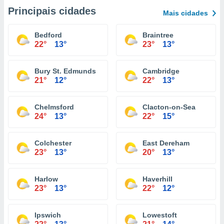
Principais cidades
Mais cidades
Bedford
Braintree
22°
13°
23°
13°
Bury St. Edmunds
Cambridge
21°
12°
22°
13°
Chelmsford
Clacton-on-Sea
24°
13°
22°
15°
Colchester
East Dereham
23°
13°
20°
13°
Harlow
Haverhill
23°
13°
22°
12°
Ipswich
Lowestoft