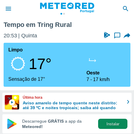
Tempo em Tring Rural
de
20:53
Quinta
...
 da
empo.pt) foi
Limpo
or
17°
is para
e as
 fornecidas
Oeste
 qualidade.
Sensação de 17°
7
17 km/h
r a este
s das
opções:
Última hora
Aviso amarelo de tempo quente neste distrito:
ookies e
até 39 ºC e noites tropicais; saiba até quando
 forma
Descarregue
GRÁTIS
a app da
Instalar
e digital
Meteored!
da,