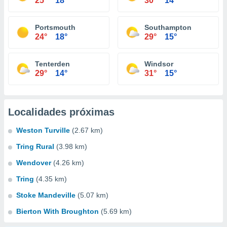
25°
18°
30°
14°
Portsmouth
Southampton
24°
18°
29°
15°
Tenterden
Windsor
29°
14°
31°
15°
Localidades próximas
Weston Turville
(2.67 km)
Tring Rural
(3.98 km)
Wendover
(4.26 km)
Tring
(4.35 km)
Stoke Mandeville
(5.07 km)
Bierton With Broughton
(5.69 km)