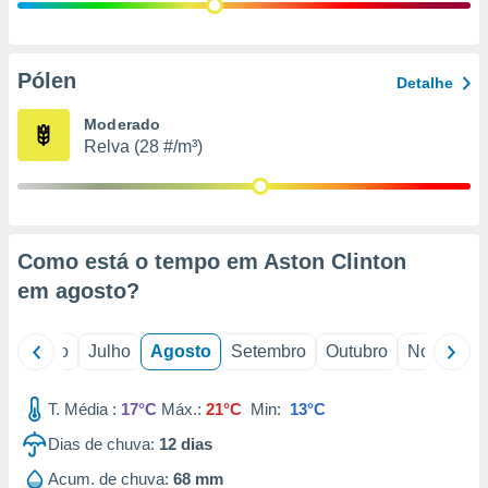
conteúdos.
ção
Pólen
Detalhe
ão através
de
Moderado
,
Relva (28 #/m³)
 e
dos,
publicidade
s, estudos
Como está o tempo em Aston Clinton
a e
mento de
em
agosto
?
ossos 1199
o
Junho
Julho
Agosto
Setembro
Outubro
Novembro
eiros
T. Média :
17°C
Máx.:
21°C
Min:
13°C
Dias de chuva:
12
dias
Acum. de chuva:
68 mm