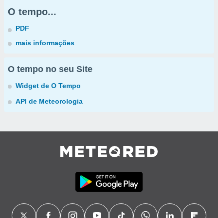
O tempo...
PDF
mais informações
O tempo no seu Site
Widget de O Tempo
API de Meteorologia