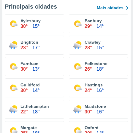
Principais cidades
Mais cidades
Aylesbury
Banbury
30°
15°
29°
14°
Brighton
Crawley
23°
17°
28°
15°
Farnham
Folkestone
30°
13°
26°
18°
Guildford
Hastings
30°
14°
24°
16°
Littlehampton
Maidstone
22°
18°
30°
16°
Margate
Oxford