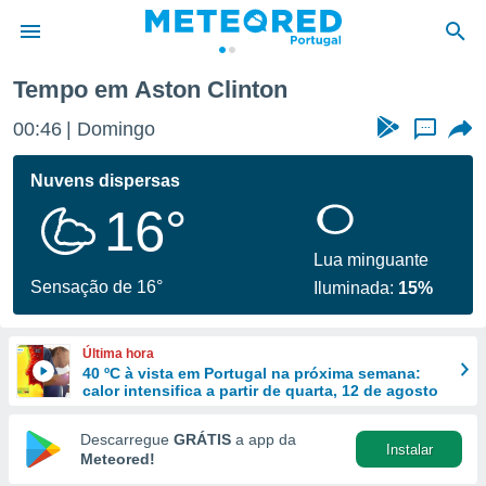
Tempo em Aston Clinton
de
00:46
Domingo
...
 da
empo.pt) foi
Nuvens dispersas
or
16°
is para
e as
 fornecidas
Lua minguante
 qualidade.
Sensação de 16°
Iluminada:
15%
r a este
s das
opções:
Última hora
40 ºC à vista em Portugal na próxima semana:
ookies e
calor intensifica a partir de quarta, 12 de agosto
 forma
Descarregue
GRÁTIS
a app da
Instalar
e digital
Meteored!
da,